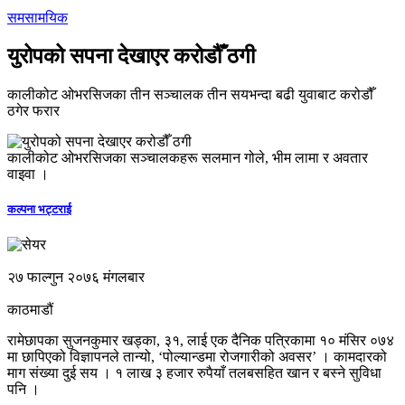
समसामयिक
युरोपको सपना देखाएर करोडौँ ठगी
कालीकोट ओभरसिजका तीन सञ्‍चालक तीन सयभन्दा बढी युवाबाट करोडौँ
ठगेर फरार
कालीकोट ओभरसिजका सञ्‍चालकहरू सलमान गोले, भीम लामा र अवतार
वाइवा ।
कल्पना भट्टराई
२७ फाल्गुन २०७६ मंगलबार
काठमाडौं
रामेछापका सुजनकुमार खड्का, ३१, लाई एक दैनिक पत्रिकामा १० मंसिर ०७४
मा छापिएको विज्ञापनले तान्यो, ‘पोल्यान्डमा रोजगारीको अवसर’ । कामदारको
माग संख्या दुई सय । १ लाख ३ हजार रुपैयाँ तलबसहित खान र बस्‍ने सुविधा
पनि ।