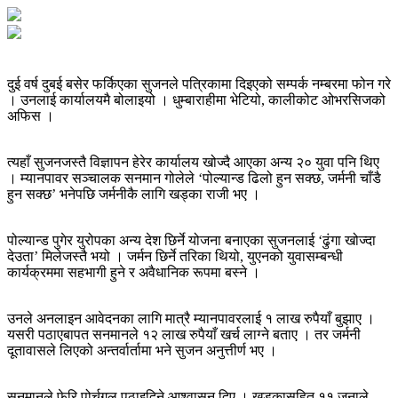
दुई वर्ष दुबई बसेर फर्किएका सुजनले पत्रिकामा दिइएको सम्पर्क नम्बरमा फोन गरे
। उनलाई कार्यालयमै बोलाइयो । धुम्बाराहीमा भेटियो, कालीकोट ओभरसिजको
अफिस ।
त्यहाँ सुजनजस्तै विज्ञापन हेरेर कार्यालय खोज्दै आएका अन्य २० युवा पनि थिए
। म्यानपावर सञ्‍चालक सनमान गोलेले ‘पोल्यान्ड ढिलो हुन सक्छ, जर्मनी चाँडै
हुन सक्छ’ भनेपछि जर्मनीकै लागि खड्का राजी भए ।
पोल्यान्ड पुगेर युरोपका अन्य देश छिर्ने योजना बनाएका सुजनलाई ‘ढुंगा खोज्दा
देउता’ मिलेजस्तै भयो । जर्मन छिर्ने तरिका थियो, युएनको युवासम्बन्धी
कार्यक्रममा सहभागी हुने र अवैधानिक रूपमा बस्‍ने ।
उनले अनलाइन आवेदनका लागि मात्रै म्यानपावरलाई १ लाख रुपैयाँ बुझाए ।
यसरी पठाएबापत सनमानले १२ लाख रुपैयाँ खर्च लाग्‍ने बताए । तर जर्मनी
दूतावासले लिएको अन्तर्वार्तामा भने सुजन अनुत्तीर्ण भए ।
सनमानले फेरि पोर्चुगल पठाइदिने आश्वासन दिए । खड्कासहित ११ जनाले