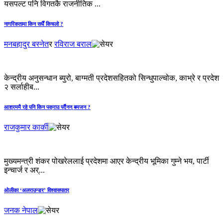
यसपल्ट पनि विगतकै राजनीतिक ...
नागरिकतामा किन सधैँ किचलो ?
मनबहादुर बस्नेत
र
रविराज बराल
केन्द्रीय अनुसन्धान ब्युरो, बाग्मती प्रदेशसहितको सिन्धुपाल्चोक, काभ्रे र प्रदेश
२ सर्लाहीब...
आश्रममै रहे पनि किन पक्राउ पर्दैनन् बमजन ?
राजकुमार कार्की
मुख्यमन्त्री शंकर पोखरेललाई प्रदेशमा आएर केन्द्रीय भूमिका गुम्ने भय, पार्टी
इन्चार्ज र अर्...
ओलीका ‘अलराउन्डर’ विश्वासपात्र
जनक नेपाल