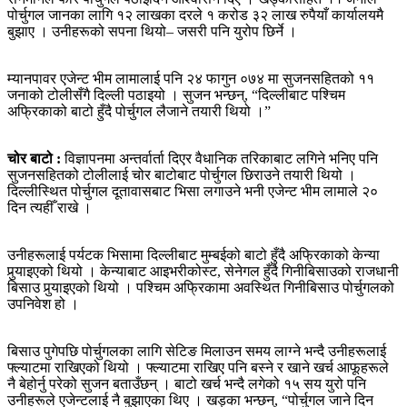
पोर्चुगल जानका लागि १२ लाखका दरले १ करोड ३२ लाख रुपैयाँ कार्यालयमै
बुझाए । उनीहरूको सपना थियो– जसरी पनि युरोप छिर्ने ।
म्यानपावर एजेन्ट भीम लामालाई पनि २४ फागुन ०७४ मा सुजनसहितको ११
जनाको टोलीसँगै दिल्ली पठाइयो । सुजन भन्छन्, “दिल्लीबाट पश्चिम
अफ्रिकाको बाटो हुँदै पोर्चुगल लैजाने तयारी थियो ।”
चोर बाटो :
विज्ञापनमा अन्तर्वार्ता दिएर वैधानिक तरिकाबाट लगिने भनिए पनि
सुजनसहितको टोलीलाई चोर बाटोबाट पोर्चुगल छिराउने तयारी थियो ।
दिल्लीस्थित पोर्चुगल दूतावासबाट भिसा लगाउने भनी एजेन्ट भीम लामाले २०
दिन त्यहीँ राखे ।
उनीहरूलाई पर्यटक भिसामा दिल्लीबाट मुम्बईको बाटो हुँदै अफ्रिकाको केन्या
पुर्‍याइएको थियो । केन्याबाट आइभरीकोस्ट, सेनेगल हुँदै गिनीबिसाउको राजधानी
बिसाउ पुर्‍याइएको थियो । पश्चिम अफ्रिकामा अवस्थित गिनीबिसाउ पोर्चुगलको
उपनिवेश हो ।
बिसाउ पुगेपछि पोर्चुगलका लागि सेटिङ मिलाउन समय लाग्‍ने भन्दै उनीहरूलाई
फ्ल्याटमा राखिएको थियो । फ्ल्याटमा राखिए पनि बस्‍ने र खाने खर्च आफूहरूले
नै बेहोर्नु परेको सुजन बताउँछन् । बाटो खर्च भन्दै लगेको १५ सय युरो पनि
उनीहरूले एजेन्टलाई नै बुझाएका थिए । खड्का भन्छन्, “पोर्चुगल जाने दिन