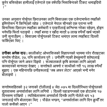
कुरेर बसिरहेका हामीलाई एजेन्टले एक वर्षपछि भिसाबिनाको टिकट थमाइदियो
।”
उनका अनुसार पोर्चुगल छिराउनका लागि बिसाउका एक एजेन्टमार्फत त्यहाँको
इमिग्रेसन नै किनिएको रहेछ । एजेन्टले नेपाल चीनको एक प्रान्त भनी
बिनाभिसा छिराउन त्यहाँका कर्मचारी र प्रहरीलाई कन्भिन्स गरेका रहेछन्, होइन
भनेपछि फिर्ता पठाइयो । त्यहाँ बस्दा र खाँदा मात्रै ७ लाख रुपैयाँ खर्च भएको
उनी सुनाउँछन् । बिसाउमा पोर्चुगलको टिकट थमाएर लामा त्यहाँबाट दिल्ली
फर्किएका थिए ।
ठगीका अनेक दाउ :
कालीकोट ओभरसिजको विज्ञापनको भ्रममा परेर रौतहटका
सन्तोष पौडेल, २७, पनि कार्यालय पुगे । उनीसँगै गएकी हेमकुमारी श्रेष्ठलाई
पनि पोर्चुगल जाने अफर दिइयो । सञ्‍चालकले कृषि कामका लागि आएको
कामदारको मागपत्र देखाए । सन्तोषले आफ्नो र साथीको गरी १६ लाख रुपैयाँ
बुझाए । एक महिनापछि उनीहरूलाई ‘जब अफर लेटर’ आएको भन्दै भनेर
बोलाइयो ।
सन्तोषसहितको ३२ जनाको टोलीलाई ४ जेठ ०७५ मा दिल्लीस्थित पोर्चुगलको
दूतावासमा अन्तर्वार्ताका लागि लगियो । दिल्ली पहाडगन्जको एक होटलमा १७
दिनसम्म राखियो । त्यतिबेलासम्म अन्तर्वार्ता दिनकै लागि गोलेले थप ५३
जनालाई पनि बोलाएका थिए । पौडेल भन्छन्, “अन्तर्वार्ताका लागि दिन कुर्‍यौँ तर
पालो कसैको आएन ।”