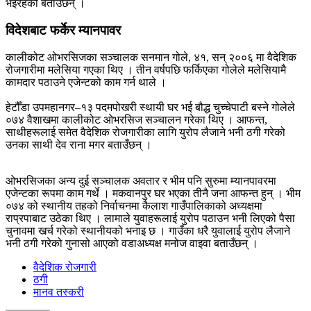
भइरहेको बताउँछन् ।
विदेशबाट फर्केर म्यानपावर
कालीकोट ओभरसिजका सञ्‍चालक सनमान गोले, ४१, सन् २००६ मा वैदेशिक
रोजगारीमा मलेसिया गएका थिए । तीन वर्षपछि फर्किएका गोलेले मलेसियामै
कामदार पठाउने एजेन्टको काम गर्न थाले ।
हेटौँडा उपमहानगर–१३ पदमपोखरी स्थायी घर भई बौद्ध चुच्चेपाटी बस्‍ने गोलेले
०७४ वैशाखमा कालीकोट ओभरसिज सञ्चालन गरेका थिए । आफन्त,
साथीहरूलाई समेत वैदेशिक रोजगारीका लागि युरोप लैजाने भनी ठगी गरेको
उनका साथी देव राना मगर बताउँछन् ।
ओभरसिजका अन्य दुई सञ्‍चालक अवतार र भीम पनि सुरुमा म्यानपावरमा
एजेन्टका रूपमा काम गर्थे । मकवानपुर घर भएका तीनै जना आफन्त हुन् । भीम
०७४ को स्थानीय तहको निर्वाचनमा कैलाश गाउँपालिकाको अध्यक्षमा
राप्रपाबाट उठेका थिए । लामाले युवाहरूलाई युरोप पठाउन भनी लिएको पैसा
चुनावमा खर्च गरेको स्थानीयको भनाइ छ । गाउँका धरै युवालाई युरोप लैजाने
भनी ठगी गरेको गुनासो आएको वडाअध्यक्ष मनोज वाइवा बताउँछन् ।
वैदेशिक रोजगारी
ठगी
मानव तस्करी