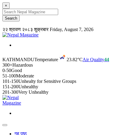
×
२२ श्रावण २०८३ शुक्रबार
Friday, August 7, 2026
KATHMANDU
Temperature
23.82°C
Air Quality
44
300+
Hazardous
0-50
Good
51-100
Moderate
101-150
Unhealty for Sensitive Groups
151-200
Unhealthy
201-300
Very Unhealthy
गृह पृष्ठ