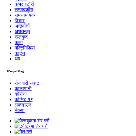
कभर स्टोरी
सम्पादकीय
समसामयिक
विचार
अन्तर्वार्ता
अर्थतन्त्र
खेलकुद
कला
मल्टिमिडिया
कार्टुन
थप
#NepalMag
रोजगारी संकट
कालापानी
कोरोना
कोभिड १९
लकडाउन
नेकपा