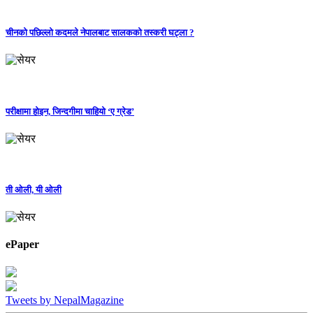
चीनको पछिल्लो कदमले नेपालबाट सालकको तस्करी घट्ला ?
परीक्षामा होइन, जिन्दगीमा चाहियो ‘ए ग्रेड’
ती ओली, यी ओली
ePaper
Tweets by NepalMagazine