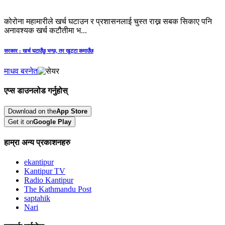
कोरोना महामारीले खर्च घटाउन र प्रशासनलाई चुस्त राख्न सबक सिकाए पनि
अनावश्यक खर्च कटौतीमा भ...
सरकार : खर्च घटाउँछु भन्छ, तर खुट्टा कमाउँछ
माधव बस्नेत
एप्स डाउनलोड गर्नुहोस्
Download on the
App Store
Get it on
Google Play
हाम्रा अन्य प्रकाशनहरु
ekantipur
Kantipur TV
Radio Kantipur
The Kathmandu Post
saptahik
Nari