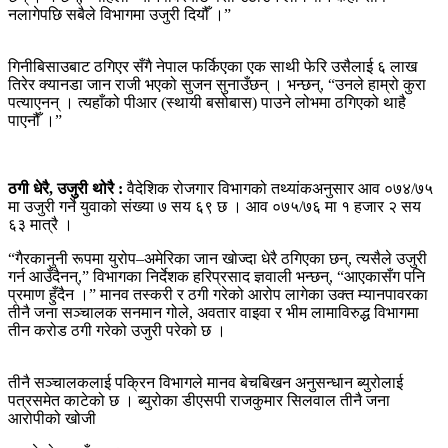
नलागेपछि सबैले विभागमा उजुरी दियौँ ।”
गिनीबिसाउबाट ठगिएर सँगै नेपाल फर्किएका एक साथी फेरि उसैलाई ६ लाख
तिरेर क्यानडा जान राजी भएको सुजन सुनाउँछन् । भन्छन्, “उनले हाम्रो कुरा
पत्याएनन् । त्यहाँको पीआर (स्थायी बसोबास) पाउने लोभमा ठगिएको थाहै
पाएनौँ ।”
ठगी धेरै, उजुरी थोरै :
वैदेशिक रोजगार विभागको तथ्यांकअनुसार आव ०७४/७५
मा उजुरी गर्ने युवाको संख्या ७ सय ६९ छ । आव ०७५/७६ मा १ हजार २ सय
६३ मात्रै ।
“गैरकानुनी रूपमा युरोप–अमेरिका जान खोज्दा धेरै ठगिएका छन्, त्यसैले उजुरी
गर्न आउँदैनन्,” विभागका निर्देशक हरिप्रसाद ज्ञवाली भन्छन्, “आएकासँग पनि
प्रमाण हुँदैन ।” मानव तस्करी र ठगी गरेको आरोप लागेका उक्त म्यानपावरका
तीनै जना सञ्‍चालक सनमान गोले, अवतार वाइवा र भीम लामाविरुद्ध विभागमा
तीन करोड ठगी गरेको उजुरी परेको छ ।
तीनै सञ्‍चालकलाई पक्रिन विभागले मानव बेचबिखन अनुसन्धान ब्युरोलाई
पत्रसमेत काटेको छ । ब्युरोका डीएसपी राजकुमार सिलवाल तीनै जना
आरोपीको खोजी