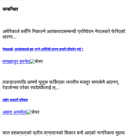
सम्बन्धित
अमेरिकाले बर्सेनि निकाल्ने आतंकवादसम्बन्धी प्रतिवेदन नेपालबारे फेरिएको
धारणा...
नेपाललाई 'आतंकवादको हब' मान्‍ने अमेरिकी धारणा कसरी परिवर्तन भयो ?
मनबहादुर बस्नेत
लकडाउनपछि आफ्नो मुलुक फर्किएका भारतीय मजदुर सम्पर्कमै आएनन्,
रेडजोनमा परेका स्वदेशकैलाई ल्...
उद्योग चलाउनै मुस्किल
अमृता अनमोल
सात दशकयताको दलीय तानातानको शिकार बन्दै आएको नागरिकता मुद्दामा