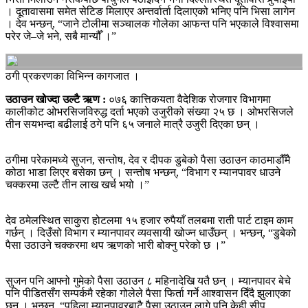
। दूतावासमा समेत सेटिङ मिलाएर अन्तर्वार्ता दिलाएको भनिए पनि भिसा लागेन
। देव भन्छन्, “जाने टोलीमा सञ्‍चालक गोलेका आफन्त पनि भएकाले विश्वासमा
परेर जे–जे भने, सबै मान्यौँ ।”
ठगी प्रकरणका विभिन्‍न कागजात ।
उठाउन खोज्दा उल्टै ऋण :
०७६ कात्तिकयता वैदेशिक रोजगार विभागमा
कालीकोट ओभरसिजविरुद्ध दर्ता भएको उजुरीको संख्या २५ छ । ओभरसिजले
तीन सयभन्दा बढीलाई ठगे पनि ६५ जनाले मात्रै उजुरी दिएका छन् ।
ठगीमा परेकामध्ये सुजन, सन्तोष, देव र दीपक डुबेको पैसा उठाउन काठमाडौँमै
कोठा भाडा लिएर बसेका छन् । सन्तोष भन्छन्, “विभाग र म्यानपावर धाउने
चक्करमा उल्टै तीन लाख खर्च भयो ।”
देव ठमेलस्थित साकुरा होटलमा १५ हजार रुपैयाँ तलबमा राती पार्ट टाइम काम
गर्छन् । दिउँसो विभाग र म्यानपावर व्यवसायी खोज्‍न धाउँछन् । भन्छन्, “डुबेको
पैसा उठाउने चक्करमा थप ऋणको भारी बोक्नु परेको छ ।”
सुजन पनि आफ्नो गुमेको पैसा उठाउन ८ महिनादेखि यतै छन् । म्यानपावर बेचे
पनि पीडितसँग सम्पर्कमै रहेका गोलेले पैसा फिर्ता गर्ने आश्वासन दिँदै झुलाएका
छन् । भन्छन्, “पहिला म्यानपावरबाटै पैसा उठाउन लागे पनि केही सीप