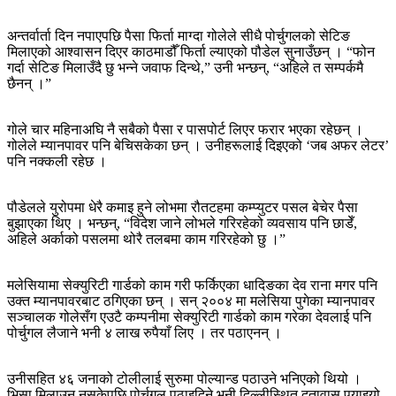
अन्तर्वार्ता दिन नपाएपछि पैसा फिर्ता माग्दा गोलेले सीधै पोर्चुगलको सेटिङ
मिलाएको आश्वासन दिएर काठमाडौँ फिर्ता ल्याएको पौडेल सुनाउँछन् । “फोन
गर्दा सेटिङ मिलाउँदै छु भन्ने जवाफ दिन्थे,” उनी भन्छन्, “अहिले त सम्पर्कमै
छैनन् ।”
गोले चार महिनाअघि नै सबैको पैसा र पासपोर्ट लिएर फरार भएका रहेछन् ।
गोलेले म्यानपावर पनि बेचिसकेका छन् । उनीहरूलाई दिइएको ‘जब अफर लेटर’
पनि नक्कली रहेछ ।
पौडेलले युरोपमा धेरै कमाइ हुने लोभमा रौतटहमा कम्प्युटर पसल बेचेर पैसा
बुझाएका थिए । भन्छन्, “विदेश जाने लोभले गरिरहेको व्यवसाय पनि छाडेँ,
अहिले अर्काको पसलमा थोरै तलबमा काम गरिरहेको छु ।”
मलेसियामा सेक्युरिटी गार्डको काम गरी फर्किएका धादिङका देव राना मगर पनि
उक्त म्यानपावरबाट ठगिएका छन् । सन् २००४ मा मलेसिया पुगेका म्यानपावर
सञ्‍चालक गोलेसँग एउटै कम्पनीमा सेक्युरिटी गार्डको काम गरेका देवलाई पनि
पोर्चुगल लैजाने भनी ४ लाख रुपैयाँ लिए । तर पठाएनन् ।
उनीसहित ४६ जनाको टोलीलाई सुरुमा पोल्यान्ड पठाउने भनिएको थियो ।
भिसा मिलाउन नसकेपछि पोर्चुगल पठाइदिने भनी दिल्लीस्थित दूतावास पुर्‍याइयो