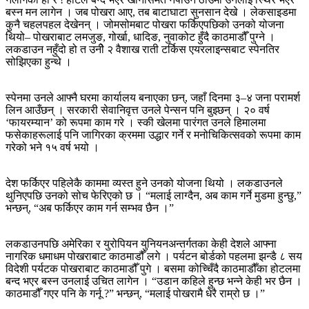
बस्न मन लागेन । जब पोखरा आए, तब बाटाघाटा सुनसान देखे । लेकसाइडमा
कुनै चहलपहल देखेनन् । जोमसोमबाट पोखरा फर्किएपछिको उनको योजना
थियो– पोखराबाट लमजुङ, गोर्खा, धादिङ, नुवाकोट हुँदै काठमाडौँ पुग्ने ।
लकडाउन नहुँदो हो त उनीे २ वैशाख राती टर्किस एयरलाइन्सबाट स्पेनतिर
सोझिएका हुन्थे ।
स्पेनमा उनले आफ्नै घरमा कार्यालय बनाएका छन्, जहाँ दिनमा ३–४ जना परामर्श
लिन आउँछन् । सरकारी सेवानिवृत्त उनले पेन्सन पनि बुझ्छन् । २० वर्ष
‘फायरम्यान’ को रूपमा काम गरे । स्की खेलमा पारंगत उनले हिमालमा
फसेकाहरूलाई पनि जागिरका क्रममा उद्धार गर्ने र मनोचिकित्सवको रूपमा काम
गरेको भने १५ वर्ष भयो ।
देश फर्किएर पहिलेकै काममा व्यस्त हुने उनको योजना थियो । लकडाउनले
थुनिएपछि उनको सोच फेरिएको छ । “मलाई लाग्दैन, अब काम गर्ने मुडमा हुन्छु,”
भन्छन्, “अब फर्किएर काम गर्न सम्भव छैन ।”
लकडाउनपछि अमेरिका र युरोपियन युनियनअन्तर्गतका केही देशले आफ्ना
नागरिक धमाधम पोखराबाट काठमाडौँ लगे । पर्यटन बोर्डको पहलमा झन्डै ८ सय
विदेशी पर्यटक पोखराबाट काठमाडौँ पुगे । बसमा कोच्चिँदै काठमाडौँका होटलमा
बन्द भएर बस्न उनलाई उचित लागेन । “उडान कहिले हुन्छ भन्ने केही भर छैन ।
काठमाडौँ गएर पनि के गर्नू ?” भन्छन्, “मलाई पोखरामै धेरै राम्रो छ ।”