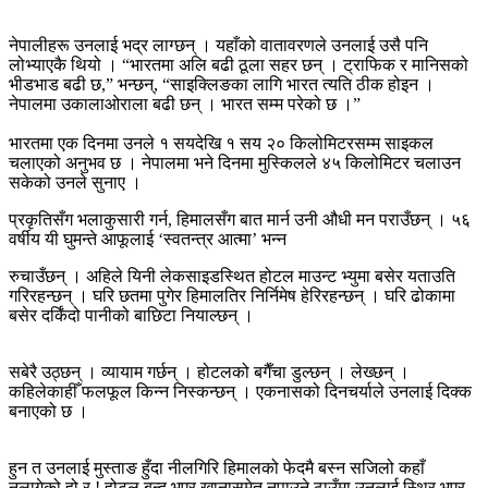
नेपालीहरू उनलाई भद्र लाग्छन् । यहाँको वातावरणले उनलाई उसै पनि
लोभ्याएकै थियो । “भारतमा अलि बढी ठूला सहर छन् । ट्राफिक र मानिसको
भीडभाड बढी छ,” भन्छन्, “साइक्लिङका लागि भारत त्यति ठीक होइन ।
नेपालमा उकालाओराला बढी छन् । भारत सम्म परेको छ ।”
भारतमा एक दिनमा उनले १ सयदेखि १ सय २० किलोमिटरसम्म साइकल
चलाएको अनुभव छ । नेपालमा भने दिनमा मुस्किलले ४५ किलोमिटर चलाउन
सकेको उनले सुनाए ।
प्रकृतिसँग भलाकुसारी गर्न, हिमालसँग बात मार्न उनी औधी मन पराउँछन् । ५६
वर्षीय यी घुमन्ते आफूलाई ‘स्वतन्त्र आत्मा’ भन्न
रुचाउँछन् । अहिले यिनी लेकसाइडस्थित होटल माउन्ट भ्युमा बसेर यताउति
गरिरहन्छन् । घरि छतमा पुगेर हिमालतिर निर्निमेष हेरिरहन्छन् । घरि ढोकामा
बसेर दर्किंदो पानीको बाछिटा नियाल्छन् ।
सबेरै उठ्छन् । व्यायाम गर्छन् । होटलको बगैँचा डुल्छन् । लेख्छन् ।
कहिलेकाहीँ फलफूल किन्न निस्कन्छन् । एकनासको दिनचर्याले उनलाई दिक्क
बनाएको छ ।
हुन त उनलाई मुस्ताङ हुँदा नीलगिरि हिमालको फेदमै बस्न सजिलो कहाँ
नलागेको हो र ! होटल बन्द भएर खानासमेत नपाउने ठाउँमा उनलाई स्थिर भएर