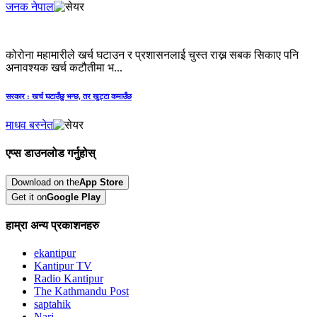
जनक नेपाल
कोरोना महामारीले खर्च घटाउन र प्रशासनलाई चुस्त राख्न सबक सिकाए पनि
अनावश्यक खर्च कटौतीमा भ...
सरकार : खर्च घटाउँछु भन्छ, तर खुट्टा कमाउँछ
माधव बस्नेत
एप्स डाउनलोड गर्नुहोस्
Download on the
App Store
Get it on
Google Play
हाम्रा अन्य प्रकाशनहरु
ekantipur
Kantipur TV
Radio Kantipur
The Kathmandu Post
saptahik
Nari