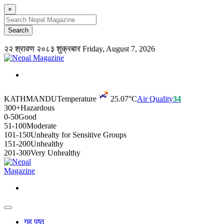
×
२२ श्रावण २०८३ शुक्रबार
Friday, August 7, 2026
KATHMANDU
Temperature
25.07°C
Air Quality
34
300+
Hazardous
0-50
Good
51-100
Moderate
101-150
Unhealty for Sensitive Groups
151-200
Unhealthy
201-300
Very Unhealthy
गृह पृष्ठ