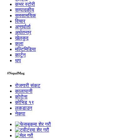
कभर स्टोरी
सम्पादकीय
समसामयिक
विचार
अन्तर्वार्ता
अर्थतन्त्र
खेलकुद
कला
मल्टिमिडिया
कार्टुन
थप
#NepalMag
रोजगारी संकट
कालापानी
कोरोना
कोभिड १९
लकडाउन
नेकपा