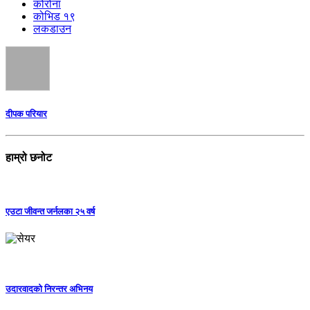
कोरोना
कोभिड १९
लकडाउन
दीपक परियार
हाम्रो छनोट
एउटा जीवन्त जर्नलका २५ वर्ष
उदारवादको निरन्तर अभिनय