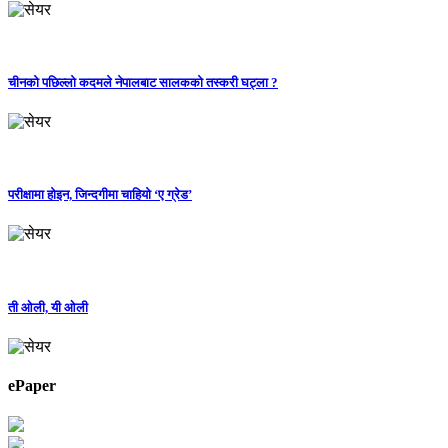
चीनको पछिल्लो कदमले नेपालबाट सालकको तस्करी घट्ला ?
परीक्षामा होइन, जिन्दगीमा चाहियो ‘ए ग्रेड’
ती ओली, यी ओली
ePaper