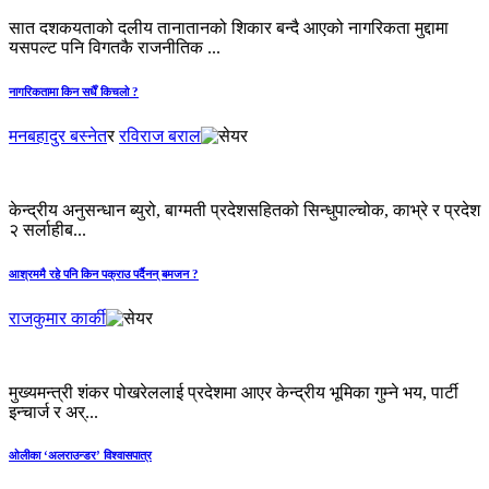
सात दशकयताको दलीय तानातानको शिकार बन्दै आएको नागरिकता मुद्दामा
यसपल्ट पनि विगतकै राजनीतिक ...
नागरिकतामा किन सधैँ किचलो ?
मनबहादुर बस्नेत
र
रविराज बराल
केन्द्रीय अनुसन्धान ब्युरो, बाग्मती प्रदेशसहितको सिन्धुपाल्चोक, काभ्रे र प्रदेश
२ सर्लाहीब...
आश्रममै रहे पनि किन पक्राउ पर्दैनन् बमजन ?
राजकुमार कार्की
मुख्यमन्त्री शंकर पोखरेललाई प्रदेशमा आएर केन्द्रीय भूमिका गुम्ने भय, पार्टी
इन्चार्ज र अर्...
ओलीका ‘अलराउन्डर’ विश्वासपात्र