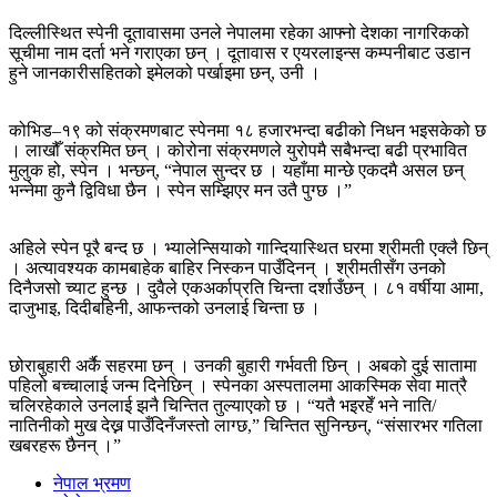
दिल्लीस्थित स्पेनी दूतावासमा उनले नेपालमा रहेका आफ्नो देशका नागरिकको
सूचीमा नाम दर्ता भने गराएका छन् । दूतावास र एयरलाइन्स कम्पनीबाट उडान
हुने जानकारीसहितको इमेलको पर्खाइमा छन्, उनी ।
कोभिड–१९ को संक्रमणबाट स्पेनमा १८ हजारभन्दा बढीको निधन भइसकेको छ
। लाखौँ संक्रमित छन् । कोरोना संक्रमणले युरोपमै सबैभन्दा बढी प्रभावित
मुलुक हो, स्पेन । भन्छन्, “नेपाल सुन्दर छ । यहाँमा मान्छे एकदमै असल छन्
भन्नेमा कुनै द्विविधा छैन । स्पेन सम्झिएर मन उतै पुग्छ ।”
अहिले स्पेन पूरै बन्द छ । भ्यालेन्सियाको गान्दियास्थित घरमा श्रीमती एक्लै छिन्
। अत्यावश्यक कामबाहेक बाहिर निस्कन पाउँदिनन् । श्रीमतीसँग उनको
दिनैजसो च्याट हुन्छ । दुवैले एकअर्काप्रति चिन्ता दर्शाउँछन् । ८१ वर्षीया आमा,
दाजुभाइ, दिदीबहिनी, आफन्तको उनलाई चिन्ता छ ।
छोराबुहारी अर्कै सहरमा छन् । उनकी बुहारी गर्भवती छिन् । अबको दुई सातामा
पहिलो बच्चालाई जन्म दिनेछिन् । स्पेनका अस्पतालमा आकस्मिक सेवा मात्रै
चलिरहेकाले उनलाई झनै चिन्तित तुल्याएको छ । “यतै भइरहेँ भने नाति/
नातिनीको मुख देख्न पाउँदिनँजस्तो लाग्छ,” चिन्तित सुनिन्छन्, “संसारभर गतिला
खबरहरू छैनन् ।”
नेपाल भ्रमण