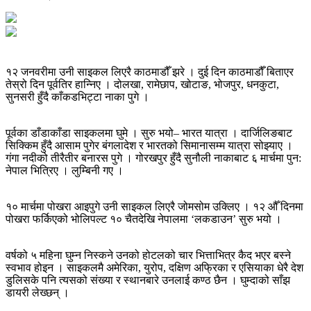
१२ जनवरीमा उनी साइकल लिएरै काठमाडौँ झरे । दुई दिन काठमाडौँ बिताएर
तेस्रो दिन पूर्वतिर हान्निए । दोलखा, रामेछाप, खोटाङ, भोजपुर, धनकुटा,
सुनसरी हुँदै काँकडभिट्टा नाका पुगे ।
पूर्वका डाँडाकाँडा साइकलमा घुमे । सुरु भयो– भारत यात्रा । दार्जिलिङबाट
सिक्किम हुँदै आसाम पुगेर बंगलादेश र भारतको सिमानासम्म यात्रा सोझ्याए ।
गंगा नदीको तीरैतीर बनारस पुगे । गोरखपुर हुँदै सुनौली नाकाबाट ६ मार्चमा पुन:
नेपाल भित्रिए । लुम्बिनी गए ।
१० मार्चमा पोखरा आइपुगे उनी साइकल लिएरै जोमसोम उक्लिए । १२ औँ दिनमा
पोखरा फर्किएको भोलिपल्ट १० चैतदेखि नेपालमा ‘लकडाउन’ सुरु भयो ।
वर्षको ५ महिना घुम्न निस्कने उनको होटलको चार भित्ताभित्र कैद भएर बस्ने
स्वभाव होइन । साइकलमै अमेरिका, युरोप, दक्षिण अफ्रिका र एसियाका धेरै देश
डुलिसके पनि त्यसको संख्या र स्थानबारे उनलाई कण्ठ छैन । घुम्दाको साँझ
डायरी लेख्छन् ।