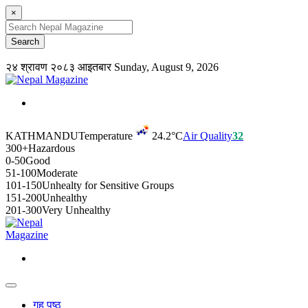
×
२४ श्रावण २०८३ आइतबार
Sunday, August 9, 2026
KATHMANDU
Temperature
24.2°C
Air Quality
32
300+
Hazardous
0-50
Good
51-100
Moderate
101-150
Unhealty for Sensitive Groups
151-200
Unhealthy
201-300
Very Unhealthy
गृह पृष्ठ