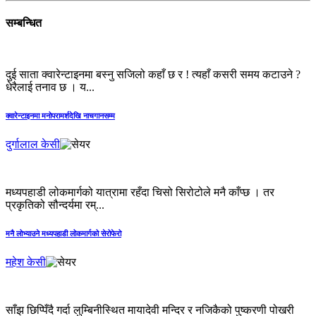
सम्बन्धित
दुई साता क्वारेन्टाइनमा बस्नु सजिलो कहाँ छ र ! त्यहाँ कसरी समय कटाउने ?
धेरैलाई तनाव छ । य...
क्‍वारेन्टाइनमा मनोपरामर्शदेखि नाचगानसम्म
दुर्गालाल केसी
मध्यपहाडी लोकमार्गको यात्रामा रहँदा चिसो सिरोटोले मनै काँप्छ । तर
प्रकृतिको सौन्दर्यमा रम्...
मनै लोभ्याउने मध्यपहाडी लोकमार्गको सेरोफेरो
महेश केसी
साँझ छिप्पिँदै गर्दा लुम्बिनीस्थित मायादेवी मन्दिर र नजिकैको पुष्करणी पोखरी