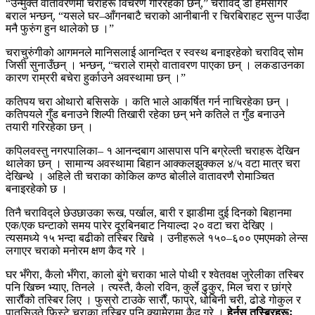
“उन्मुक्त वातावरणमा चराहरू विचरण गरिरहेका छन्,” चराविद् डा हेमसागर
बराल भन्छन्, “यसले घर–आँगनबाटै चराको आनीबानी र चिरबिराहट सुन्न पाउँदा
मनै फुरुंग हुन थालेको छ ।”
चराचुरुंगीको आगमनले मानिसलाई आनन्दित र स्वस्थ बनाइरहेको चराविद् सोम
जिसी सुनाउँछन् । भन्छन्, “चराले राम्रो वातावरण पाएका छन् । लकडाउनका
कारण राम्ररी बचेरा हुर्काउने अवस्थामा छन् ।”
कतिपय चरा ओथारो बसिसके । कति भाले आकर्षित गर्न नाचिरहेका छन् ।
कतिपयले गुँड बनाउने शिल्पी तिखारी रहेका छन् भने कतिले त गुँड बनाउने
तयारी गरिरहेका छन् ।
कपिलवस्तु नगरपालिका– १ आनन्दबाग आसपास पनि बग्रेल्ती चराहरू देखिन
थालेका छन् । सामान्य अवस्थामा बिहान आक्कलझुक्कल ४/५ वटा मात्र चरा
देखिन्थे । अहिले ती चराका कोकिल कण्ठ बोलीले वातावरणै रोमाञ्चित
बनाइरहेको छ ।
तिनै चराविद्ले छेउछाउका रूख, पर्खाल, बारी र झाडीमा दुई दिनको बिहानमा
एक/एक घन्टाको समय पारेर दूरबिनबाट नियाल्दा २० वटा चरा देखिए ।
त्यसमध्ये १५ भन्दा बढीको तस्बिर खिचे । उनीहरूले १५०–६०० एमएमको लेन्स
लगाएर चराको मनोरम क्षण कैद गरे ।
घर भँगेरा, कैलो भँगेरा, कालो बुंगे चराका भाले पोथी र श्वेतवक्ष जुरेलीका तस्बिर
पनि खिच्न भ्याए, तिनले । त्यस्तै, कैलो रविन, कुर्ले ढुकुर, मिल चरा र छांग्रे
सार्रौंको तस्बिर लिए । फुस्रो टाउके सार्रौं, फाप्रे, धोबिनी चरी, ढोडे गोकुल र
पातसिउते फिस्टे चराका तस्बिर पनि क्यामेरामा कैद गरे ।
हेर्नुस् तस्बिरहरूः