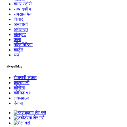
कभर स्टोरी
सम्पादकीय
समसामयिक
विचार
अन्तर्वार्ता
अर्थतन्त्र
खेलकुद
कला
मल्टिमिडिया
कार्टुन
थप
#NepalMag
रोजगारी संकट
कालापानी
कोरोना
कोभिड १९
लकडाउन
नेकपा