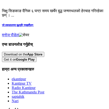
भिक्षु सिङकाङ दैनिक ६ घन्टा समय खर्चेर बुद्ध जन्मस्थलको हेरचाह गरिरहेका
छन् । ...
जो लकडाउनमा बुद्धभूमि स्याहार्दैछन्
मनोज पौडेल
एप्स डाउनलोड गर्नुहोस्
Download on the
App Store
Get it on
Google Play
हाम्रा अन्य प्रकाशनहरु
ekantipur
Kantipur TV
Radio Kantipur
The Kathmandu Post
saptahik
Nari