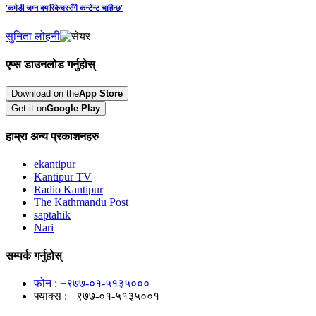
'कमेडी जम्‍न क्‍यारिकेचरसँगै कन्टेन्ट चाहिन्छ'
सुनिता लोहनी
एप्स डाउनलोड गर्नुहोस्
Download on the
App Store
Get it on
Google Play
हाम्रा अन्य प्रकाशनहरु
ekantipur
Kantipur TV
Radio Kantipur
The Kathmandu Post
saptahik
Nari
सम्पर्क गर्नुहोस्
फोन : +९७७-०१-५१३५०००
फ्याक्स : +९७७-०१-५१३५००१