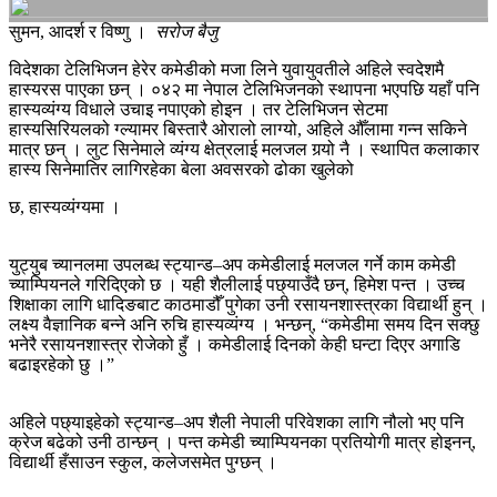
सुमन, आदर्श र विष्णु ।
सरोज बैजु
विदेशका टेलिभिजन हेरेर कमेडीको मजा लिने युवायुवतीले अहिले स्वदेशमै
हास्यरस पाएका छन् । ०४२ मा नेपाल टेलिभिजनको स्थापना भएपछि यहाँ पनि
हास्यव्यंग्य विधाले उचाइ नपाएको होइन । तर टेलिभिजन सेटमा
हास्यसिरियलको ग्ल्यामर बिस्तारै ओरालो लाग्यो, अहिले औँलामा गन्न सकिने
मात्र छन् । लुट सिनेमाले व्यंग्य क्षेत्रलाई मलजल गर्‍यो नै । स्थापित कलाकार
हास्य सिनेमातिर लागिरहेका बेला अवसरको ढोका खुलेको
छ, हास्यव्यंग्यमा ।
युट्युब च्यानलमा उपलब्ध स्ट्यान्ड–अप कमेडीलाई मलजल गर्ने काम कमेडी
च्याम्पियनले गरिदिएको छ । यही शैलीलाई पछ्याउँदै छन्, हिमेश पन्त । उच्च
शिक्षाका लागि धादिङबाट काठमाडौँ पुगेका उनी रसायनशास्त्रका विद्यार्थी हुन् ।
लक्ष्य वैज्ञानिक बन्ने अनि रुचि हास्यव्यंग्य । भन्छन्, “कमेडीमा समय दिन सक्छु
भनेरै रसायनशास्त्र रोजेको हुँ । कमेडीलाई दिनको केही घन्टा दिएर अगाडि
बढाइरहेको छु ।”
अहिले पछ्याइहेको स्ट्यान्ड–अप शैली नेपाली परिवेशका लागि नौलो भए पनि
क्रेज बढेको उनी ठान्छन् । पन्त कमेडी च्याम्पियनका प्रतियोगी मात्र होइनन्,
विद्यार्थी हँसाउन स्कुल, कलेजसमेत पुग्छन् ।