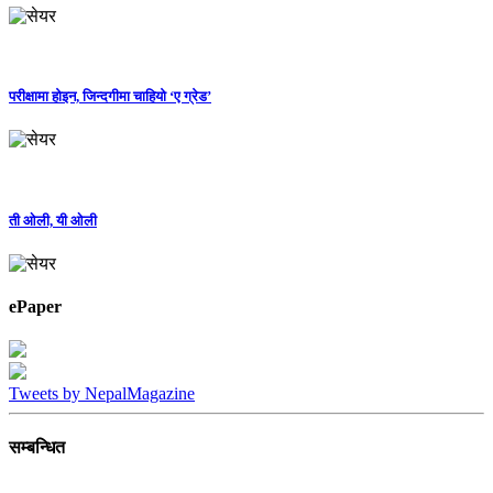
परीक्षामा होइन, जिन्दगीमा चाहियो ‘ए ग्रेड’
ती ओली, यी ओली
ePaper
Tweets by NepalMagazine
सम्बन्धित