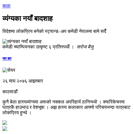
कला
व्यंग्यका नयाँ बादशाह
विदेशमा लोकप्रिय बनेको स्ट्यान्ड–अप कमेडी नेपालमा बामे सर्दै
कमेडी च्याम्‍पियनका उत्‍कृष्ट ६ प्रतिस्पर्धी ।
सरोज बैजु
यम बम
२६ माघ २०७६ आइतबार
काठमाडौं
कुनै बेला हास्यव्यंग्यमा अरूको नक्कल अपरिहार्य ठानिन्थ्यो । क्यारिकेचरमा
पात्रकै हाउभाउ र वेशभूषा । अझ हास्य कलाकार आफ्नो परिचयभन्दा पात्रबाट
लोकप्रिय हुन्थे ।