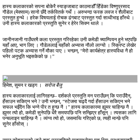
हास्य कलाकारको सपना बोकेरै स्याङ्जाबाट काठमाडौँ हिँडेका विष्णुप्रसाद
गौडेल (मेक्साम) सानो छँदै तर्कवितर्क गर्थे । अरुभन्दा फरक लवज र शैलीबाट
प्रस्तुत हुन्थे । हरेक विषयलाई रोचक ढंगबाट प्रस्तुत गर्दा साथीभाइ हाँस्थे ।
उनी हास्य कलाकारको प्रस्तुति सुनेर र हेरेर सिक्न थाले ।
जानीनजानी गाउँघरमै कला प्रस्तुत गरिरहेका उनी कमेडी च्याम्पियन हुने भएपछि
यहाँ आए, भाग लिए । गौडेललाई यहाँको अभ्यास नौलो लाग्यो । स्क्रिप्ट लेखेर
पहिलो पटक अभ्यास गर्ने मौका पाए । भन्छन्, “मेरो कार्यक्षेत्र हास्यविधा नै हो
भनेर अनुभूति भइसकेको छ ।”
हिमेश, सुमन र खड्ग ।
सरोज बैजु
हास्य कलाकारलाई लागिरहन्छ– दर्शकले प्रस्तुति मन पराउँछन् कि पराउँदैन्,
हँसाउन सकिएन भने ? उनी भन्छन्, “स्टेजमा चढ्दै गर्दा हँसाउन सकिएन भने
सफल भइँदैन कि भन्ने पीर त हुन्छ नै ।” हास्य कलाकारमा ह्युमर चाहिन्छ नै ।
ह्युमर त्यो हो, कमेडी सुनेपछि धेरै समयपछि पनि सम्झिएर हाँसून् । त्यसका लागि
पन्चलाइन चाहिन्छ नै । व्यंग्य त्यो हो, जसमाथि गरिएको छ, त्यही मान्छे पनि
सुनेर हाँसोस् ।