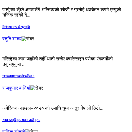
पर्फ्युममा सुँघ्ने क्षमतासँगै अस्तित्वको खोजी र ग्रनोई अवचेतन रूपमै मृत्युको
नजिक रहेको दे...
सिनेमामा गन्धको प्रस्तुति
स्तुति शाक्य
गरिरहेका काम जहाँको तहीँ थाती राखेर क्वारेन्टाइन पसेका रंगकर्मीको
उकुसमुकुस ...
नाटकघरमा उज्यालो फर्केला ?
राजकुमार बानियाँ
अमेरिकन आइडल–२०२० को उपाधि चुम्न आतुर नेपाली ठिटो...
'भाषा हटाइदिनुस्, भावना उस्तै हुन्छ'
सुनिता लोहनी