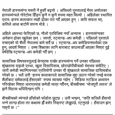
नेपाली हास्यव्यंग्य यसरी नै हुर्की बढ्यो । अघिल्लो पुस्तालाई भैरव अर्यालका
हास्यव्यंग्यले गोरेटोमा हिँड्न कुनै न कुनै रुपमा मद्दत मिल्यो । अहिलेका स्थापित
प्राय: हास्य कलाकार त्यही ढोका पार गर्दै आएका हुन् । कति सफल भए,
कतिले आधा बाटोमै सपना मोडे ।
अहिले अवस्था फेरिएको छ, नौलो प्रविधिमा नयाँ अभ्यास । हास्यव्यंग्यका
अनेकन ढोका खुलेका छन् । जस्तो, स्ट्यान्ड–अप कमेडी । पछिल्लो पुस्ताले
रुचाएको यो शैली नेपालमा बामे सर्दै छ । स्ट्यान्ड–अप कमेडियनमध्येका एक
हुन्, आदर्श मिश्रा । उच्च शिक्षाका लागि बाराबाट काठमाडौँ आएका मिश्रा दुई
वर्षदेखि स्ट्यान्ड–अप कमेडी गर्दै छन् ।
सामाजिक विषयवस्तुलाई केन्द्रमा राखेर हास्यव्यंग्य गर्ने उनका पछिल्ला
शृंखलामा दाइजो प्रथा, खुला दिसापिसाब, छोराछोरीबीचको भेदभाव समेटिए ।
जारी कमेडी च्याम्पियनका प्रतियोगी उनका यी शृंखलाले सामाजिक दायित्वबोध
गरेको छ । भलै उनी ‘हास्य कलाकारले सामाजिक मुद्दा उठान गरेको नभई फरक
शैलीबाट दर्शकलाई हँसाएको’ रुपमा व्याख्या गर्छन् । मिडिया स्टडिज अध्ययन
गरिरहेका मिश्रा धाराप्रवाह कमेडी मात्र गर्दैनन्, बीचबीचमा ‘भोजपुरी लवज’ ले
झनै मिठास थपिदिन्छन् पनि ।
बीचबीचको व्यंग्यले हाँसोको फोहोरा छुट्छ । उनी भन्छन्, “कति सजिलै हँसायो
भन्ने लाग्छ होला तर कक्षामा झैँ बसेर स्क्रिप्ट लेख्नुपर्छ, रट्नुपर्छ । हँसाउन झन्
गाह्रो छ ।”