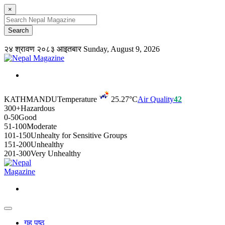
×
२४ श्रावण २०८३ आइतबार
Sunday, August 9, 2026
KATHMANDU
Temperature
25.27°C
Air Quality
42
300+
Hazardous
0-50
Good
51-100
Moderate
101-150
Unhealty for Sensitive Groups
151-200
Unhealthy
201-300
Very Unhealthy
गृह पृष्ठ