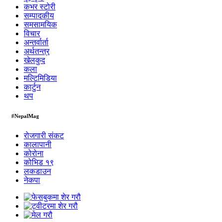
कभर स्टोरी
सम्पादकीय
समसामयिक
विचार
अन्तर्वार्ता
अर्थतन्त्र
खेलकुद
कला
मल्टिमिडिया
कार्टुन
थप
#NepalMag
रोजगारी संकट
कालापानी
कोरोना
कोभिड १९
लकडाउन
नेकपा