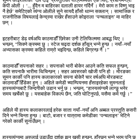
सुमन कोइरालाको ‘दले दाइ’ प्रस्तुतिको पात्रमध्येका एक थिए, प्रधानमन्त्री
केपी ओली । ‘... हुँदैन म बाहिरका दलाली हायर गर्दिनँ । मेरो काम त विष्णु भाइ
नै हेर्छ’ समेटिएको व्यंग्य ओलीले सुने सायदै हाँसो थाम्न सक्लान् । सामाजिक र
राजनीतिक विषयलाई केन्द्रमा राखेर हँसाउने कोइराला ‘पन्चलाइन’ मा माहिर
छन् ।
इटहरीबाट डेढ वर्षअघि काठमाडौँ छिरेका उनी टेलिफिल्ममा आबद्ध थिए ।
भन्छन्, “सिक्ने क्रममा छु । स्टेज चढ्दा दर्शक हाँसून् भन्ने हुन्छ । नयाँ–नयाँ
अभ्यासका क्रममा कहिले राम्रो भइदिन्छ, कहिले बिग्रन्छ नै ।”
काठमाडौँ सपनाको सहर । सपनाको भारी बोकेर आउने कति सफल हुन्छन्,
कति सपनाकै भारीमा थिचिन्छन् । सहर अवसरको खोजी पनि हो । मोरङका
सुमन कार्की पनि हास्य कलाकारको सपना बोकेरै चार वर्षअघि मोरङबाट
काठमाडौँ हिँडेका हुन् । अहिले कमेडी च्याम्पियनमा हँसाइरहेका सुमनलाई
हास्यव्यंग्यबाटै जिन्दगीको उडान भर्नु छ । भन्छन्, “हास्यव्यंग्यमै लाग्छु भनेर
समय खर्चेको छु । यसबाहेक विकल्प छैन, जति घोटिनुपर्छ, यसैमा कर्म गर्छु ।”
अहिले यी हास्य कलाकारलाई हरेक साता नयाँ–नयाँ अनि अब्बल प्रस्तुति कसरी
दिने भन्ने चिन्ता हुन्छ । बाटो, बजार र यात्रामा कमेडीका ‘पन्चलाइन’ भेटिने
गरेको कार्की सुनाउँछन् ।
हास्यव्यंग्यमा अरुलाई उडाउँदा दर्शक झन् खुसी हुन्छन्, हाँस्छन् भन्ने भ्रम पनि छ