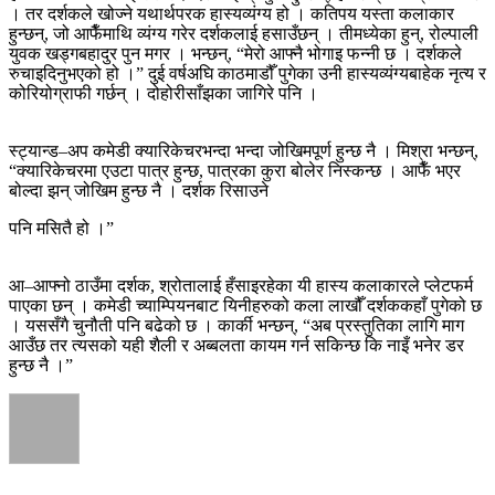
। तर दर्शकले खोज्ने यथार्थपरक हास्यव्यंग्य हो । कतिपय यस्ता कलाकार
हुन्छन्, जो आफैँमाथि व्यंग्य गरेर दर्शकलाई हसाउँछन् । तीमध्येका हुन्, रोल्पाली
युवक खड्गबहादुर पुन मगर । भन्छन्, “मेरो आफ्नै भोगाइ फन्नी छ । दर्शकले
रुचाइदिनुभएको हो ।” दुई वर्षअघि काठमाडौँ पुगेका उनी हास्यव्यंग्यबाहेक नृत्य र
कोरियोग्राफी गर्छन् । दोहोरीसाँझका जागिरे पनि ।
स्ट्यान्ड–अप कमेडी क्यारिकेचरभन्दा भन्दा जोखिमपूर्ण हुन्छ नै । मिश्रा भन्छन्,
“क्यारिकेचरमा एउटा पात्र हुन्छ, पात्रका कुरा बोलेर निस्कन्छ । आफैँ भएर
बोल्दा झन् जोखिम हुन्छ नै । दर्शक रिसाउने
पनि मसितै हो ।”
आ–आफ्नो ठाउँमा दर्शक, श्रोतालाई हँसाइरहेका यी हास्य कलाकारले प्लेटफर्म
पाएका छन् । कमेडी च्याम्पियनबाट यिनीहरुको कला लाखौँ दर्शककहाँ पुगेको छ
। यससँगै चुनौती पनि बढेको छ । कार्की भन्छन्, “अब प्रस्तुतिका लागि माग
आउँछ तर त्यसको यही शैली र अब्बलता कायम गर्न सकिन्छ कि नाइँ भनेर डर
हुन्छ नै ।”