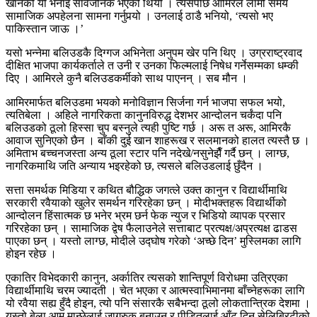
खानको यो भनाइ सार्वजनिक भएको थियो । त्यसपछि आमिरले लामो समय
सामाजिक अपहेलना सामना गर्नुपर्‍यो । उनलाई ठाडै भनियो, ‘त्यसो भए
पाकिस्तान जाऊ ।’
यसो भन्नेमा बलिउडकै दिग्गज अभिनेता अनुपम खेर पनि थिए । उग्रराष्ट्रवाद
दीक्षित भाजपा कार्यकर्ताले त उनी र उनका फिल्मलाई निषेध गर्नेसम्मका धम्की
दिए । आमिरले कुनै बलिउडकर्मीको साथ पाएनन् । सब मौन ।
आमिरमार्फत बलिउडमा भयको मनोविज्ञान सिर्जना गर्न भाजपा सफल भयो,
त्यतिबेला । अहिले नागरिकता कानुनविरुद्ध देशभर आन्दोलन चर्कंदा पनि
बलिउडको ठूलो हिस्सा चुप बस्नुले त्यही पुष्टि गर्छ । अरू त अरू, आमिरकै
आवाज सुनिएको छैन । बाँकी दुई खान शाहरूख र सलमानको हालत त्यस्तै छ ।
अमिताभ बच्चनजस्ता अन्य ठूला स्टार पनि नदेखे/नसुनेझैँ गर्दै छन् । लाग्छ,
नागरिकमाथि जति अन्याय भइरहेको छ, त्यसले बलिउडलाई छुँदैन ।
सत्ता समर्थक मिडिया र कथित बौद्धिक जगत्ले उक्त कानुन र विद्यार्थीमाथि
सरकारी रवैयाको खुलेर समर्थन गरिरहेका छन् । मोदीभक्तहरू विद्यार्थीको
आन्दोलन हिंसात्मक छ भनेर भ्रम छर्न फेक न्युज र भिडियो व्यापक प्रसार
गरिरहेका छन् । सामाजिक द्वेष फैलाउनेले सत्ताबाट प्रत्यक्ष/अप्रत्यक्ष ढाडस
पाएका छन् । यस्तो लाग्छ, मोदीले उद्घोष गरेको ‘अच्छे दिन’ मुस्लिमका लागि
होइन रहेछ ।
एकातिर विभेदकारी कानुन, अर्कातिर त्यसको शान्तिपूर्ण विरोधमा उत्रिएका
विद्यार्थीमाथि चरम ज्यादती । चेत भएका र आत्मस्वाभिमानमा बाँच्नेहरूका लागि
यो रवैया सह्य हुँदै होइन, त्यो पनि संसारकै सबैभन्दा ठूलो लोकतान्त्रिक देशमा ।
यस्तो बेला आम मान्छेलाई जागरुक बनाउन र पीडितलाई आँट दिन सेलिब्रिटीको