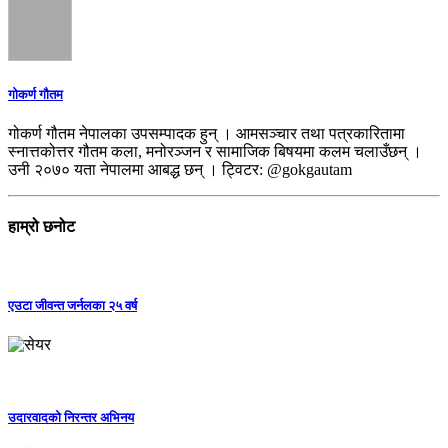
गोकर्ण गौतम
गोकर्ण गौतम नेपालका उपसम्पादक हुन् । आमसञ्चार तथा पत्रकारितामा
स्नात्तकोत्तर गौतम कला, मनोरञ्जन र सामाजिक बिषयमा कलम चलाउँछन् ।
उनी २०७० यता नेपालमा आबद्ध छन् । ट्विटर: @gokgautam
हाम्रो छनोट
एउटा जीवन्त जर्नलका २५ वर्ष
उदारवादको निरन्तर अभिनय