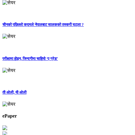
चीनको पछिल्लो कदमले नेपालबाट सालकको तस्करी घट्ला ?
परीक्षामा होइन, जिन्दगीमा चाहियो ‘ए ग्रेड’
ती ओली, यी ओली
ePaper