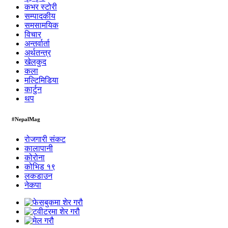
कभर स्टोरी
सम्पादकीय
समसामयिक
विचार
अन्तर्वार्ता
अर्थतन्त्र
खेलकुद
कला
मल्टिमिडिया
कार्टुन
थप
#NepalMag
रोजगारी संकट
कालापानी
कोरोना
कोभिड १९
लकडाउन
नेकपा