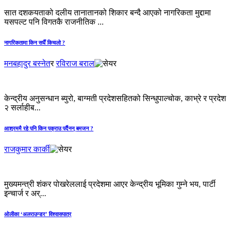
सात दशकयताको दलीय तानातानको शिकार बन्दै आएको नागरिकता मुद्दामा
यसपल्ट पनि विगतकै राजनीतिक ...
नागरिकतामा किन सधैँ किचलो ?
मनबहादुर बस्नेत
र
रविराज बराल
केन्द्रीय अनुसन्धान ब्युरो, बाग्मती प्रदेशसहितको सिन्धुपाल्चोक, काभ्रे र प्रदेश
२ सर्लाहीब...
आश्रममै रहे पनि किन पक्राउ पर्दैनन् बमजन ?
राजकुमार कार्की
मुख्यमन्त्री शंकर पोखरेललाई प्रदेशमा आएर केन्द्रीय भूमिका गुम्ने भय, पार्टी
इन्चार्ज र अर्...
ओलीका ‘अलराउन्डर’ विश्वासपात्र