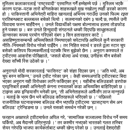
मुस्लिम कलाकारलाई ‘राष्ट्रवादी’ प्रमाणित गर्नै हम्मेहम्मे पर्छ । मुस्लिम भएकै
कारण पटक–पटक तारो बनिसकेका शाहरूखले मुख नखोल्नु त्यही डरको कारण
हो । पाकिस्तानी अभिनेत्री माहिरा खानलाई अभिनय गराउँदा उनको फिल्म
रइस
प्रतिबन्धबाट बल्लबल्ल बचेको थियो । सलमानको दबंग ३ चल्दै छ, त्यसैले उनी
विवादमा फस्न चाहँदैनन् । उनले विद्यार्थीको पक्षमा बोल्नासाथ हलमा तोडफोड
हुने पक्का छ । बरु उनले हिन्दुवादी संगठनले धम्की दिएपछि साधुहरूलाई
डान्सरका रूपमा प्रयोग गरिएको दंबग ३ सिन हतारहतार काटे ।
असहिष्णुतासम्बन्धी अभिव्यक्तिले निम्त्याएको चपेटापछि आमिरले कुनै सरकारी
नीति–नियमको विरोध गरेको पाइँदैन । तर निहित स्वार्थ र डरले ठूला स्टार चुप
बसेको कतिपय फिल्मकर्मीलाई पटक्कै चित्त बुझेको छैन । अनुराग कश्यपले त
ट्वीटरमा आक्रोश पोखिहाले, ‘जसले बोल्दा अर्थ राख्छ, उनीहरू मौन बसेको
देख्दा साँच्चै रिस उठेको छ ।’
अनुरागले मोदी सरकारलाई ‘फासिस्ट’ को संज्ञा दिएका छन् । ‘अति भयो, अब
चुप बस्न सकिन्न,’ उनले ट्वीट गरेका छन् । केही समयअगाडि ट्वीटरबाट बिदा
भएका अनुराग यही विरोधका लागि फर्किएका हुन् । यहीबीच बलिउडको डरपोक
प्रवृत्तिबारे हक्की अभिनेत्री कंगना रनावतको कडा अभिव्यक्ति बाहिरिएको छ ।
टाइम्स अफ इन्डियासँग भनेकी छन्, ‘ती अभिनेताहरूले आफैँसँग लाज मान्नुपर्छ
। मलाई के भ्रम छैन भने बलिउड काँतरहरूले भरिएको छ ।’ पछिल्लो
राजनीतिक घटनाक्रममा बलिउड मौन भएपछि ट्वीट्रमा ‘ह्यासट्याग सेम अन
बलिउड’ ट्रेन्डिङमा छ । उनले यसको समर्थन गरेकी छन् ।
फरहान अख्तरले ट्वीटमार्फत अपिल गरे, ‘सामाजिक सञ्जालमा विरोध गर्ने समय
घर्कियो, अब मैदानमै उत्रिनुपर्छ ।’ तर कश्मीर नभएको भारतको गलत तस्बिर
सेयर गरेपछि भाजपा कार्यकर्ताबाट धम्की खेप्नु परेको छ । उनलाई देशद्रोही