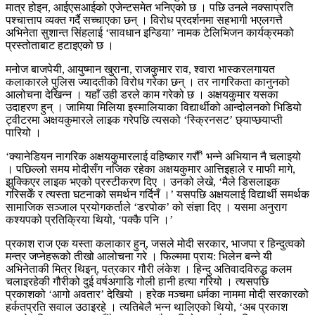
मात्र होइन, आईएसआईको एजेन्टसमेत भनिएको छ । पछि उनले नक्साप्रति
पश्चात्ताप व्यक्त गर्दै सच्चाएका छन् । विरोध प्रदर्शनमा सहभागी भएलगत्तै
अभिनेता सुशान्त सिंहलाई ‘सावधान इन्डिया’ नामक टेलिभिजन कार्यक्रमको
प्रस्तोताबाट हटाइएको छ ।
मनोज बाजपेयी, आयुष्मान खुराना, राजकुमार राव, श्वारा भास्करलगायत
कलाकारले पुलिस ज्यादतीको विरोध गरेका छन् । तर नागरिकता कानुनको
आलोचना देखिन्न । यहाँ उही डरले काम गरेको छ । अक्षयकुमार यसका
उदाहरण हुन् । जामिया मिलिया इस्मालियाका विद्यार्थीको आन्दोलनको भिडियो
ट्वीटरमा अक्षयकुमारले लाइक गरेपछि त्यसको ‘स्क्रिनसट’ छ्याप्छयाप्ती
पारियो ।
‘क्यानेडियन नागरिक अक्षयकुमारलाई वहिष्कार गरौँ’ भन्ने अभियान नै चलाइयो
। पछिल्लो समय मोदीसँग नजिक रहेका अक्षयकुमार आत्तिइहाले र माफी मागे,
झुक्किएर लाइक भएको प्रस्टीकरण दिए । उनको लेखे, ‘मैले डिसलाइक
गरिसकेँ र त्यस्ता घटनाको समर्थन गर्दिनँ ।’ यसपछि अक्षयलाई विद्यार्थी समर्थक
सामाजिक सञ्जाल प्रयोगकर्ताले ‘डरपोक’ को संज्ञा दिए । यसमा अनुराग
कश्यपको प्रतिक्रिया थियो, ‘पक्कै पनि ।’
प्रकाश राज एक यस्ता कलाकार हुन्, जसले मोदी सरकार, भाजपा र हिन्दुत्वको
मन्त्र जप्नेहरूको तीखो आलोचना गरे । फिल्ममा प्राय: भिलेन बन्ने यी
अभिनेताकी मित्र थिइन्, पत्रकार गौरी लंकेश । हिन्दु अतिवादविरुद्ध कलम
चलाइरहेकी गौरीको दुई वर्षअगाडि गोली हानी हत्या गरियो । त्यसपछि
प्रकाशको ‘आगो अवतार’ देखियो । हरेक मञ्चमा धर्मका नाममा मोदी सरकारको
हर्कतप्रति सवाल उठाइरहे । त्यतिबेलै भन्न थालिएको थियो, ‘अब प्रकाश