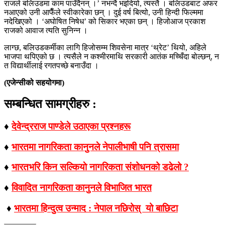
राजले बलिउडमा काम पाउँदैनन् ।’ नभन्दै भइदियो, त्यस्तै । बलिउडबाट अफर
नआएको उनी आफैँले स्वीकारेका छन् । दुई वर्ष बित्यो, उनी हिन्दी फिल्ममा
नदेखिएको । ‘अघोषित निषेध’ को सिकार भएका छन् । हिजोआज प्रकाश
राजको आवाज त्यति सुनिन्न ।
लाग्छ, बलिउडकर्मीका लागि हिजोसम्म शिवसेना मात्र ‘थ्रेट’ थियो, अहिले
भाजपा थपिएको छ । त्यसैले न कश्मीरमाथि सरकारी आतंक मच्चिँदा बोल्छन्, न
त विद्यार्थीलाई रगतपच्छे बनाउँदा ।
(एजेन्सीको सहयोगमा)
सम्बन्धित सामग्रीहरु :
♦
देवेन्द्रराज पाण्डेले उठाएका प्रश्नहरू
♦
भारतमा नागरिकता कानुनले नेपालीभाषी पनि त्रासमा
♦
भारतभरि किन सल्‍कियाे नागरिकता संशोधनको डढेलो ?
♦
विवादित नागरिकता कानुनले विभाजित भारत
♦
भारतमा हिन्दुत्व उन्माद : नेपाल नछिरोस् यो बाछिटा