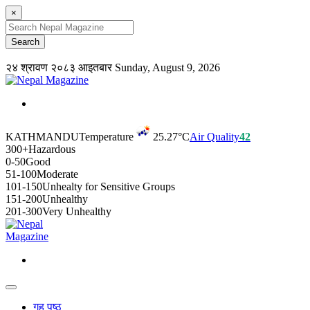
×
२४ श्रावण २०८३ आइतबार
Sunday, August 9, 2026
KATHMANDU
Temperature
25.27°C
Air Quality
42
300+
Hazardous
0-50
Good
51-100
Moderate
101-150
Unhealty for Sensitive Groups
151-200
Unhealthy
201-300
Very Unhealthy
गृह पृष्ठ