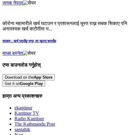
जनक नेपाल
कोरोना महामारीले खर्च घटाउन र प्रशासनलाई चुस्त राख्न सबक सिकाए पनि
अनावश्यक खर्च कटौतीमा भ...
सरकार : खर्च घटाउँछु भन्छ, तर खुट्टा कमाउँछ
माधव बस्नेत
एप्स डाउनलोड गर्नुहोस्
Download on the
App Store
Get it on
Google Play
हाम्रा अन्य प्रकाशनहरु
ekantipur
Kantipur TV
Radio Kantipur
The Kathmandu Post
saptahik
Nari