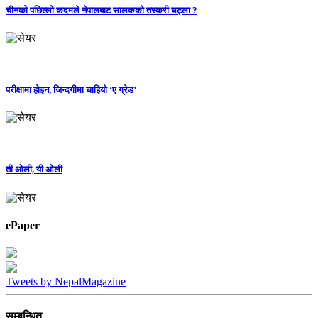
चीनको पछिल्लो कदमले नेपालबाट सालकको तस्करी घट्ला ?
परीक्षामा होइन, जिन्दगीमा चाहियो ‘ए ग्रेड’
ती ओली, यी ओली
ePaper
Tweets by NepalMagazine
सम्बन्धित