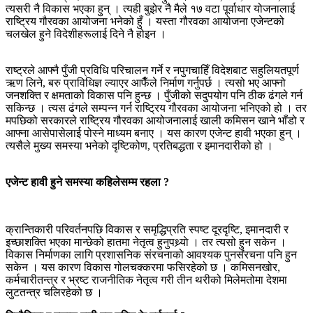
त्यसरी नै विकास भएका हुन् । त्यही बुझेर नै मैले १७ वटा पूर्वाधार योजनालाई
राष्ट्रिय गौरवका आयोजना भनेको हुँ । यस्ता गौरवका आयोजना एजेन्टको
चलखेल हुने विदेशीहरूलाई दिने नै होइन ।
राष्ट्रले आफ्नै पुँजी प्रविधि परिचालन गर्ने र नपुगचाहिँ विदेशबाट सहुलियतपूर्ण
ऋण लिने, बरु प्राविधिज्ञ ल्याएर आफैँले निर्माण गर्नुपर्छ । त्यसो भए आफ्नो
जनशक्ति र क्षमताको विकास पनि हुन्छ । पुँजीको सदुपयोग पनि ठीक ढंगले गर्न
सकिन्छ । त्यस ढंगले सम्पन्‍न गर्न राष्ट्रिय गौरवका आयोजना भनिएको हो । तर
मपछिको सरकारले राष्ट्रिय गौरवका आयोजनालाई खाली कमिसन खाने भाँडो र
आफ्ना आसेपासेलाई पोस्ने माध्यम बनाए । यस कारण एजेन्ट हावी भएका हुन् ।
त्यसैले मुख्य समस्या भनेको दृष्टिकोण, प्रतिबद्धता र इमानदारीको हो ।
एजेन्ट हावी हुने समस्या कहिलेसम्म रहला ?
क्रान्तिकारी परिवर्तनपछि विकास र समृद्धिप्रति स्पष्ट दूरदृष्टि, इमानदारी र
इच्छाशक्ति भएका मान्छेको हातमा नेतृत्व हुनुपथ्र्याे । तर त्यसो हुन सकेन ।
विकास निर्माणका लागि प्रशासनिक संरचनाको आवश्यक पुनर्संरचना पनि हुन
सकेन । यस कारण विकास गोलचक्करमा फसिरहेको छ । कमिसनखोर,
कर्मचारीतन्त्र र भ्रष्ट राजनीतिक नेतृत्व गरी तीन थरीको मिलेमतोमा देशमा
लुटतन्त्र चलिरहेको छ ।