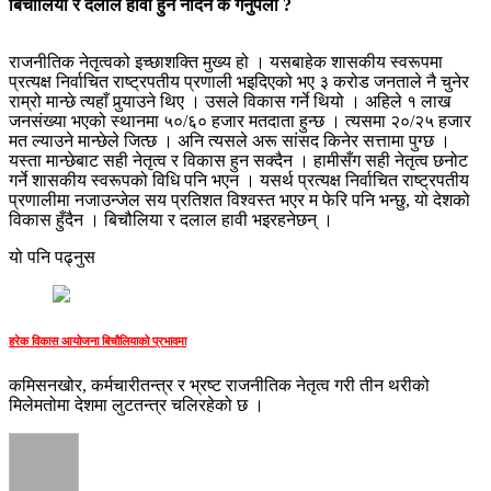
बिचौलिया र दलाल हावी हुन नदिन के गर्नुपर्ला ?
राजनीतिक नेतृत्वको इच्छाशक्ति मुख्य हो । यसबाहेक शासकीय स्वरूपमा
प्रत्यक्ष निर्वाचित राष्ट्रपतीय प्रणाली भइदिएको भए ३ करोड जनताले नै चुनेर
राम्रो मान्छे त्यहाँ पुर्‍याउने थिए । उसले विकास गर्ने थियो । अहिले १ लाख
जनसंख्या भएको स्थानमा ५०/६० हजार मतदाता हुन्छ । त्यसमा २०/२५ हजार
मत ल्याउने मान्छेले जित्छ । अनि त्यसले अरू सांसद किनेर सत्तामा पुग्छ ।
यस्ता मान्छेबाट सही नेतृत्व र विकास हुन सक्दैन । हामीसँग सही नेतृत्व छनोट
गर्ने शासकीय स्वरूपको विधि पनि भएन । यसर्थ प्रत्यक्ष निर्वाचित राष्ट्रपतीय
प्रणालीमा नजाउन्जेल सय प्रतिशत विश्वस्त भएर म फेरि पनि भन्छु, यो देशको
विकास हुँदैन । बिचौलिया र दलाल हावी भइरहनेछन् ।
यो पनि पढ्नुस
हरेक विकास आयोजना बिचौलियाको प्रभावमा
कमिसनखोर, कर्मचारीतन्त्र र भ्रष्ट राजनीतिक नेतृत्व गरी तीन थरीको
मिलेमतोमा देशमा लुटतन्त्र चलिरहेको छ ।