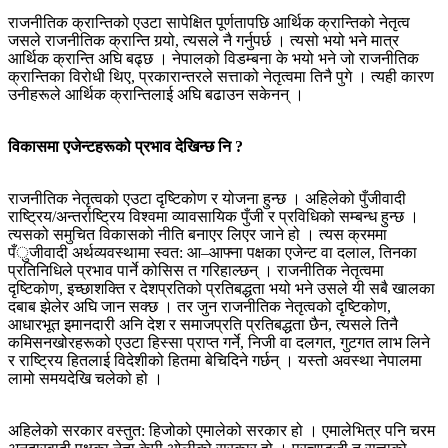
राजनीतिक क्रान्तिको एउटा सापेक्षित पूर्णतापछि आर्थिक क्रान्तिको नेतृत्व
जसले राजनीतिक क्रान्ति गर्‍यो, त्यसले नै गर्नुपर्छ । त्यसो भयो भने मात्र
आर्थिक क्रान्ति अघि बढ्छ । नेपालको विडम्बना के भयो भने जो राजनीतिक
क्रान्तिका विरोधी थिए, प्रकारान्तरले सत्ताको नेतृत्वमा तिनै पुगे । त्यही कारण
उनीहरूले आर्थिक क्रान्तिलाई अघि बढाउन सकेनन् ।
विकासमा एजेन्टहरूको प्रभाव देखिन्छ नि ?
राजनीतिक नेतृत्वको एउटा दृष्टिकोण र योजना हुन्छ । अहिलेको पुँजीवादी
राष्ट्रिय/अन्तर्राष्ट्रिय विश्वमा व्यावसायिक पुँजी र प्रविधिको सम्बन्ध हुन्छ ।
त्यसको समुचित विकासको नीति बनाएर लिएर जाने हो । त्यस क्रममा
पँुजीवादी अर्थव्यवस्थामा स्वत: आ–आफ्ना पक्षका एजेन्ट वा दलाल, तिनका
प्रतिनिधिले प्रभाव पार्ने कोसिस त गरिहाल्छन् । राजनीतिक नेतृत्वमा
दृष्टिकोण, इच्छाशक्ति र देशप्रतिको प्रतिबद्धता भयो भने उसले यी सबै खालका
दबाब झेलेर अघि जान सक्छ । तर जुन राजनीतिक नेतृत्वको दृष्टिकोण,
आधारभूत इमानदारी अनि देश र समाजप्रति प्रतिबद्धता छैन, त्यसले तिनै
कमिसनखोरहरूको एउटा हिस्सा प्राप्त गर्ने, निजी वा दलगत, गुटगत लाभ लिने
र राष्ट्रिय हितलाई विदेशीको हितमा बेचिदिने गर्छन् । यस्तो अवस्था नेपालमा
लामो समयदेखि चलेको हो ।
अहिलेको सरकार वस्तुत: हिजोको एमालेको सरकार हो । एमालेभित्र पनि चरम