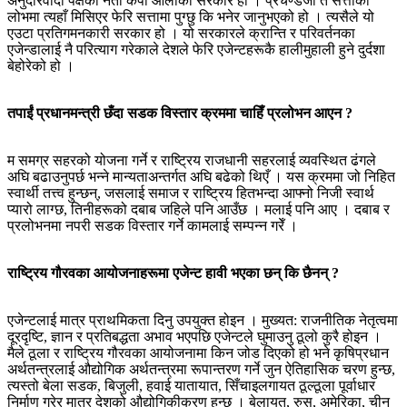
अनुदारवादी पक्षका नेता केपी ओलीको सरकार हो । प्रचण्डजी त सत्ताको
लोभमा त्यहाँ मिसिएर फेरि सत्तामा पुग्छु कि भनेर जानुभएको हो । त्यसैले यो
एउटा प्रतिगमनकारी सरकार हो । यो सरकारले क्रान्ति र परिवर्तनका
एजेन्डालाई नै परित्याग गरेकाले देशले फेरि एजेन्टहरूकै हालीमुहाली हुने दुर्दशा
बेहोरेको हो ।
तपाईं प्रधानमन्त्री छँदा सडक विस्तार क्रममा चाहिँ प्रलोभन आएन ?
म समग्र सहरको योजना गर्ने र राष्ट्रिय राजधानी सहरलाई व्यवस्थित ढंगले
अघि बढाउनुपर्छ भन्ने मान्यताअन्तर्गत अघि बढेको थिएँ । यस क्रममा जो निहित
स्वार्थी तत्त्व हुन्छन्, जसलाई समाज र राष्ट्रिय हितभन्दा आफ्नो निजी स्वार्थ
प्यारो लाग्छ, तिनीहरूको दबाब जहिले पनि आउँछ । मलाई पनि आए । दबाब र
प्रलोभनमा नपरी सडक विस्तार गर्ने कामलाई सम्पन्‍न गरेँ ।
राष्ट्रिय गौरवका आयोजनाहरूमा एजेन्ट हावी भएका छन् कि छैनन् ?
एजेन्टलाई मात्र प्राथमिकता दिनु उपयुक्त होइन । मुख्यत: राजनीतिक नेतृत्वमा
दूरदृष्टि, ज्ञान र प्रतिबद्धता अभाव भएपछि एजेन्टले घुमाउनु ठूलो कुरै होइन ।
मैले ठूला र राष्ट्रिय गौरवका आयोजनामा किन जोड दिएको हो भने कृषिप्रधान
अर्थतन्त्रलाई औद्योगिक अर्थतन्त्रमा रूपान्तरण गर्ने जुन ऐतिहासिक चरण हुन्छ,
त्यस्तो बेला सडक, बिजुली, हवाई यातायात, सिँचाइलगायत ठूल्ठूला पूर्वाधार
निर्माण गरेर मात्र देशको औद्योगिकीकरण हुन्छ । बेलायत, रुस, अमेरिका, चीन