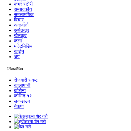
कभर स्टोरी
सम्पादकीय
समसामयिक
विचार
अन्तर्वार्ता
अर्थतन्त्र
खेलकुद
कला
मल्टिमिडिया
कार्टुन
थप
#NepalMag
रोजगारी संकट
कालापानी
कोरोना
कोभिड १९
लकडाउन
नेकपा