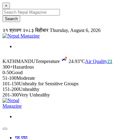
×
२१ श्रावण २०८३ बिहीबार
Thursday, August 6, 2026
KATHMANDU
Temperature
24.93°C
Air Quality
21
300+
Hazardous
0-50
Good
51-100
Moderate
101-150
Unhealty for Sensitive Groups
151-200
Unhealthy
201-300
Very Unhealthy
गृह पृष्ठ