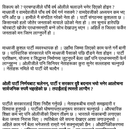
विकल्प को ? प्रचण्डजीले पाँचै वर्ष ओलीले चलाउने भनेर दिएको होइन ?
माधवजी र वामदेवजीले पाँच वर्ष धैर्य गर्न नसक्ने ? वामदेवजीको अध्ययन कम भए
पनि आँट छ । हामीले नै संगठित गरेको नेता हो । पार्टी संगठनमा कुशलता छ ।
किसानको हलो जोतेर जनताको मायाले उठेको नेता हो । तर चुनाव हारेपछि
चोरबाटो खोजेर प्रधानमन्त्री बन्ने लोभ देखाउनु भएन । अहिले त जिल्ला फर्केर
जनताको मन जित्न लाग्नुपर्ने हो ।
माधवजी कुशल पार्टी व्यवस्थापक हो । उहाँमा जिम्मा लिएको काम फत्ते गर्ने बानी
छ । पारिवारिक संस्कारले पनि माधवजी पैसाको पछि दौडने नेता होइन । पार्टी
प्रशिक्षण, योजना र सिद्धान्त निर्माणमा जुट्नुपर्ने बेला उहाँ पनि प्रधानमन्त्री फेर्न
लाग्नुहुन्न । ओलीजीले पनि सिनियर नेताहरूका कुरा सुनेर सल्लाहमा चल्नुपर्छ
। नेताहरू नमिले यो पार्टी धेरै चल्दैन ।
ओली पार्टी निर्णयबाट चलेनन्, पार्टी र सरकार दुवै बदनाम भयो भनेर आलोचना
सार्वजनिक रुपमै भइरहेको छ । तपाईंलाई त्यस्तो लाग्दैन ?
पार्टीले सरकारलाई दिशा निर्देश गर्नुपर्छ । नेताहरूबीच राम्रो समझदारी र
विश्वास हुनुपर्छ । पार्टीको घोषणापत्रअनुरूप सरकार चल्नुपर्छ । औपचारिक
शिक्षा कम भए पनि ओलीजीको दिमाग तीक्ष्ण छ । भारतले नाकाबन्दी लगाएका
बेला जनता निरास थिए । त्यतिबेला धेरै सपना देखाएर आशा जगाउनुभयो ।
अहिले काम गर्ने बेला भनेजस्तो राम्रो गर्न सक्नुभएको छैन । औद्योगिकीकरणमा