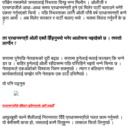
पर्खिन नसक्नेले जनतालाई स्थिरता दिन्छु भन्न मिल्दैन । ओलीजी र
प्रचण्डजीले आधा–आधा समय प्रधानमन्त्री हुने एवं मिलेर पार्टी चलाउने भनेरै
एकता गर्नुभएको थियो । पछि स्थिरताका लागि ओली पाँचै वर्ष प्रधानमन्त्री बन्ने
कुरा आयो । अब मिलेर सरकार र पार्टी चलाए भयो । यसमा विवाद गर्नुपर्ने के छ
?
तर प्रधानमन्त्री ओली एक्लै हिँड्नुभयो भनेर आलोचना भइरहेको छ । त्यस्तो
लाग्दैन ?
सत्तामा पुगेपछि नेताहरूको दूरी बढ्छ । सत्तामा हुनेलाई मलाई फाल्छन् कि भन्ने
डर छ । बाहिर हुनेलाई ओली रहँदासम्म पछि परिरहिने भइयो भन्ने चिन्ता छ ।
नेताहरूले एकअर्काको विश्वास जित्न सक्नुपर्छ । त्याग र बलिदान गरेका
कार्यकर्तालाई सम्झेर पनि नेताहरू एक ठाउँ उभिनैपर्छ ।
यो पनि पढ्नुस
प्रधानमन्त्रीले संविधान कुल्चिनुभयो, हामी लड्छौँ
आफूखुसी चल्ने शैलीलाई निरन्तरता दिँदै प्रधानमन्त्रीले गलत काम गर्नुभयो ।
यो बेमौसमी बाजा हो, जसलाई बज्नै दिनुहुन्न । तत्काल फिर्ता लिनुपर्छ ।