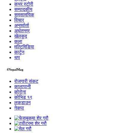
कभर स्टोरी
सम्पादकीय
समसामयिक
विचार
अन्तर्वार्ता
अर्थतन्त्र
खेलकुद
कला
मल्टिमिडिया
कार्टुन
थप
#NepalMag
रोजगारी संकट
कालापानी
कोरोना
कोभिड १९
लकडाउन
नेकपा