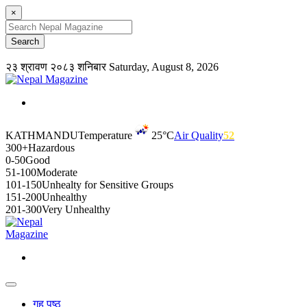
×
२३ श्रावण २०८३ शनिबार
Saturday, August 8, 2026
KATHMANDU
Temperature
25°C
Air Quality
52
300+
Hazardous
0-50
Good
51-100
Moderate
101-150
Unhealty for Sensitive Groups
151-200
Unhealthy
201-300
Very Unhealthy
गृह पृष्ठ