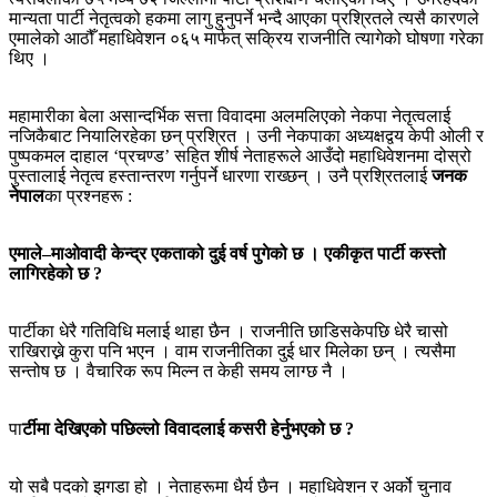
मान्यता पार्टी नेतृत्वको हकमा लागु हुनुपर्ने भन्दै आएका प्रश्रितले त्यसै कारणले
एमालेको आठौँ महाधिवेशन ०६५ मार्फत् सक्रिय राजनीति त्यागेको घोषणा गरेका
थिए ।
महामारीका बेला असान्दर्भिक सत्ता विवादमा अलमलिएको नेकपा नेतृत्वलाई
नजिकैबाट नियालिरहेका छन् प्रश्रित । उनी नेकपाका अध्यक्षद्वय केपी ओली र
पुष्पकमल दाहाल ‘प्रचण्ड’ सहित शीर्ष नेताहरूले आउँदो महाधिवेशनमा दोस्रो
पुस्तालाई नेतृत्व हस्तान्तरण गर्नुपर्ने धारणा राख्छन् । उनै प्रश्रितलाई
जनक
नेपाल
का प्रश्नहरू :
एमाले–माओवादी केन्द्र एकताको दुई वर्ष पुगेको छ । एकीकृत पार्टी कस्तो
लागिरहेको छ ?
पार्टीका धेरै गतिविधि मलाई थाहा छैन । राजनीति छाडिसकेपछि धेरै चासो
राखिराख्ने कुरा पनि भएन । वाम राजनीतिका दुई धार मिलेका छन् । त्यसैमा
सन्तोष छ । वैचारिक रूप मिल्न त केही समय लाग्छ नै ।
पा
र्टीमा देखिएको पछिल्लो विवादलाई कसरी हेर्नुभएको छ ?
यो सबै पदको झगडा हो । नेताहरूमा धैर्य छैन । महाधिवेशन र अर्को चुनाव