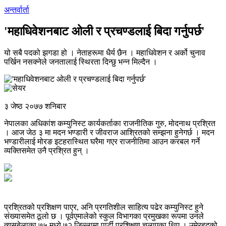
अन्तर्वार्ता
'महाधिवेशनबाट ओली र प्रचण्डलाई बिदा गर्नुपर्छ'
यो सबै पदको झगडा हो । नेताहरूमा धैर्य छैन । महाधिवेशन र अर्को चुनाव
पर्खिन नसक्नेले जनतालाई स्थिरता दिन्छु भन्न मिल्दैन ।
३ जेष्ठ २०७७ शनिबार
नेपालका अधिकांश कम्युनिस्ट कार्यकर्ताका राजनीतिक गुरु, मोदनाथ प्रश्रित
। आज जेठ ३ मा मदन भण्डारी र जीवराज आश्रितको सम्झना हुनेगर्छ । मदन
भण्डारीलाई मोरङ इटहरास्थित घरैमा गएर राजनीतिमा आउन करबल गर्ने
व्यक्तिसमेत उनै प्रश्रित हुन् ।
प्रश्रितको प्रशिक्षण पाएर, अनि प्रगतिशील साहित्य पढेर कम्युनिस्ट हुने
संख्यासमेत ठूलो छ । पूर्वएमालेको स्कुल विभागका प्रमुखका रूपमा उनले
त्यसबेलाका ७५ मध्ये ७२ जिल्लामा पार्टी प्रशिक्षण चलाएका थिए । उमेरहदको