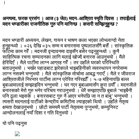
।
अन्त्यमा, फरक प्रसंग । आज (३ जेठ) मदन–आश्रित स्मृति दिवस । तपाईंलाई
मदन भण्डारीका राजनीतिक गुरु पनि मानिन्छ । कसरी सम्झिनुहुन्छ ?
मदन भण्डारी अध्ययन, लेखन, गायन र भाषण कला भएका लोभलाग्दो नेता
हुनुहुन्थ्यो । ०२६ देखि ०३५ सम्म म बनारसमा पुष्पलालसँगै बसेँ । सांस्कृतिक
फाँटमा काम गरेँ । मदनजी वृन्दावनमा दाइसँग बसेर पढ्नुहुन्थ्यो । कुनै
साहित्यिक रचना सम्पादनका लागि मलाई खोज्दै बनारस आउनुभयो । मैले
हेरिदिएँ । मैले पार्टीमा लाग्न आग्रह गरेँ । तर उहाँले घरको परिस्थिति
बताउनुभयो । भर्खर पहाडबाट झरेकाले भाइबहिनीको व्यवस्थापन नगरेसम्म
लाग्न नसक्ने भन्नुभयो । मैले सांस्कृतिक मोर्चामा आबद्ध गराएँ । मैले र जीवराज
आश्रितजीले निरन्तर पार्टीमा लाग्न प्रेरित गरिरह्यौँ । ५–७ महिनापछि बल्ल
बुबाआमालाई सम्झाइदिन भन्नुभयो । घर गएर बुबाआमासँग कुरा गर्‍यौँ । मदनजीले
बनारसको मेरो गुरु भनेर परिचय गराउनुभयो । धेरै सम्झाएपछि बुबाले ‘भाइबैनी
पनि ठूला भइसके । बनारसबाट गुरु नै आएर भनेपछि जा न त बाबु’ भन्नुभयो ।
त्यसरी मदनलाई पार्टीको केन्द्रीय कमिटीमा ल्याइएको थियो । उहाँले नेतृत्व
क्षमता देखाउनुभयो । छोटो समयमै पार्टी नेतृत्वमा पुग्नुभयो, कम्युनिस्ट
आन्दोलनलाई नयाँ दिशा र गति दिनुभयो ।
यो पनि पढ्नुस