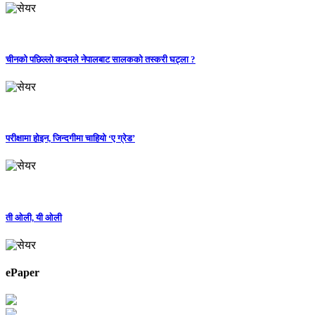
चीनको पछिल्लो कदमले नेपालबाट सालकको तस्करी घट्ला ?
परीक्षामा होइन, जिन्दगीमा चाहियो ‘ए ग्रेड’
ती ओली, यी ओली
ePaper