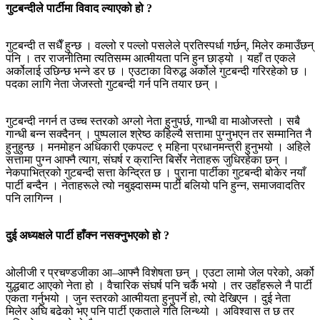
गुटबन्दीले पार्टीमा विवाद ल्याएको हो ?
गुटबन्दी त सधैँ हुन्छ । वल्लो र पल्लो पसलेले प्रतिस्पर्धा गर्छन्, मिलेर कमाउँछन्
पनि । तर राजनीतिमा त्यतिसम्म आत्मीयता पनि हुन छाड्यो । यहाँ त एकले
अर्कोलाई उछिन्छ भन्ने डर छ । एउटाका विरुद्ध अर्कोले गुटबन्दी गरिरहेको छ ।
पदका लागि नेता जेजस्तो गुटबन्दी गर्न पनि तयार छन् ।
गुटबन्दी नगर्न त उच्च स्तरको अग्लो नेता हुनुपर्छ, गान्धी वा माओजस्तो । सबै
गान्धी बन्न सक्दैनन् । पुष्पलाल श्रेष्ठ कहिल्यै सत्तामा पुग्नुभएन तर सम्मानित नै
हुनुहुन्छ । मनमोहन अधिकारी एकपल्ट ९ महिना प्रधानमन्त्री हुनुभयो । अहिले
सत्तामा पुग्न आफ्नै त्याग, संघर्ष र क्रान्ति बिर्सेर नेताहरू जुधिरहेका छन् ।
नेकपाभित्रको गुटबन्दी सत्ता केन्द्रित छ । पुराना पार्टीका गुटबन्दी बोकेर नयाँ
पार्टी बन्दैन । नेताहरूले त्यो नबुझ्दासम्म पार्टी बलियो पनि हुन्न, समाजवादतिर
पनि लागिन्न ।
दुई अध्यक्षले पार्टी हाँक्न नसक्नुभएको हो ?
ओलीजी र प्रचण्डजीका आ–आफ्नै विशेषता छन् । एउटा लामो जेल परेको, अर्को
युद्धबाट आएको नेता हो । वैचारिक संघर्ष पनि चर्कै भयो । तर उहाँहरूले नै पार्टी
एकता गर्नुभयो । जुन स्तरको आत्मीयता हुनुपर्ने हो, त्यो देखिएन । दुई नेता
मिलेर अघि बढेको भए पनि पार्टी एकताले गति लिन्थ्यो । अविश्वास त छ तर