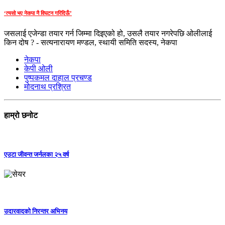
‘त्यसो भए नेकपा नै विघटन गरिदिऊँ’
जसलाई एजेन्डा तयार गर्न जिम्मा दिइएको हो, उसलै तयार नगरेपछि ओलीलाई
किन दोष ? - सत्यनारायण मण्डल, स्थायी समिति सदस्य, नेकपा
नेकपा
केपी ओली
पुष्पकमल दाहाल प्रचण्ड
मोदनाथ प्रश्रित
हाम्रो छनोट
एउटा जीवन्त जर्नलका २५ वर्ष
उदारवादको निरन्तर अभिनय