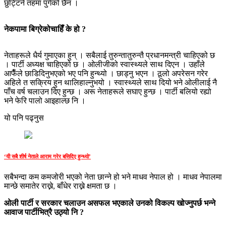
छुट्टिने तहमा पुगेको छैन ।
नेकपामा बिग्रेकोचाहिँ के हो ?
नेताहरूले धैर्य गुमाएका हुन् । सबैलाई तुरुन्तातुरुन्तै प्रधानमन्त्री चाहिएको छ
। पार्टी अध्यक्ष चाहिएको छ । ओलीजीको स्वास्थ्यले साथ दिएन । उहाँले
आफैँले छाडिदिनुभएको भए पनि हुन्थ्यो । छाड्नु भएन । ठूलो अपरेसन गरेर
अहिले त सक्रिय हुन थालिहाल्नुभयो । स्वास्थ्यले साथ दियो भने ओलीलाई नै
पाँच वर्ष चलाउन दिए हुन्छ । अरू नेताहरूले सघाए हुन्छ । पार्टी बलियो रह्यो
भने फेरि पालो आइहाल्छ नि ।
यो पनि पढ्नुस
‘यी सबै शीर्ष नेताले आराम गरेर बसिदिए हुन्थ्यो’
सबैभन्दा कम कमजोरी भएको नेता छान्ने हो भने माधव नेपाल हो । माधव नेपालमा
मान्छे समातेर राख्ने, बाँधेर राख्ने क्षमता छ ।
ओली पार्टी र सरकार चलाउन असफल भएकाले उनको विकल्प खोज्नुपर्छ भन्ने
आवाज पार्टीभित्रै उठ्यो नि ?