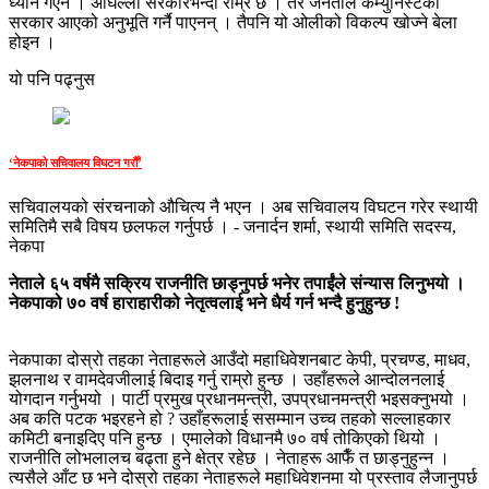
ध्यान गएन । अघिल्ला सरकारभन्दा राम्रै छ । तर जनताले कम्युनिस्टको
सरकार आएको अनुभूति गर्नै पाएनन् । तैपनि यो ओलीको विकल्प खोज्ने बेला
होइन ।
यो पनि पढ्नुस
‘नेकपाको सचिवालय विघटन गरौँ’
सचिवालयको संरचनाको औचित्य नै भएन । अब सचिवालय विघटन गरेर स्थायी
समितिमै सबै विषय छलफल गर्नुपर्छ । - जनार्दन शर्मा, स्थायी समिति सदस्य,
नेकपा
नेताले ६५ वर्षमै सक्रिय राजनीति छाड्नुपर्छ भनेर तपाईंले संन्यास लिनुभयो ।
नेकपाको ७० वर्ष हाराहारीको नेतृत्वलाई भने धैर्य गर्न भन्दै हुनुहुन्छ !
नेकपाका दोस्रो तहका नेताहरूले आउँदो महाधिवेशनबाट केपी, प्रचण्ड, माधव,
झलनाथ र वामदेवजीलाई बिदाइ गर्नु राम्रो हुन्छ । उहाँहरूले आन्दोलनलाई
योगदान गर्नुभयो । पार्टी प्रमुख प्रधानमन्त्री, उपप्रधानमन्त्री भइसक्नुभयो ।
अब कति पटक भइरहने हो ? उहाँहरूलाई ससम्मान उच्च तहको सल्लाहकार
कमिटी बनाइदिए पनि हुन्छ । एमालेको विधानमै ७० वर्ष तोकिएको थियो ।
राजनीति लोभलालच बढ्ता हुने क्षेत्र रहेछ । नेताहरू आफैँ त छाड्नुहुन्न ।
त्यसैले आँट छ भने दोस्रो तहका नेताहरूले महाधिवेशनमा यो प्रस्ताव लैजानुपर्छ