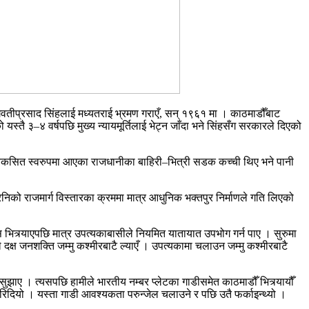
तीप्रसाद सिंहलाई मध्यतराई भ्रमण गराएँ, सन् १९६१ मा । काठमाडौँबाट
्तै ३–४ वर्षपछि मुख्य न्यायमूर्तिलाई भेट्न जाँदा भने सिंहसँग सरकारले दिएको
े विकसित स्वरुपमा आएका राजधानीका बाहिरी–भित्री सडक कच्ची थिए भने पानी
को राजमार्ग विस्तारका क्रममा मात्र आधुनिक भक्तपुर निर्माणले गति लिएको
बस भित्र्याएपछि मात्र उपत्यकाबासीले नियमित यातायात उपभोग गर्न पाए । सुरुमा
े दक्ष जनशक्ति जम्मु कश्मीरबाटै ल्याएँ । उपत्यकामा चलाउन जम्मु कश्मीरबाटै
सुझाए । त्यसपछि हामीले भारतीय नम्बर प्लेटका गाडीसमेत काठमाडौँ भित्र्यायौँ
रिदियो । यस्ता गाडी आवश्यकता परुन्जेल चलाउने र पछि उतै फर्काइन्थ्यो ।