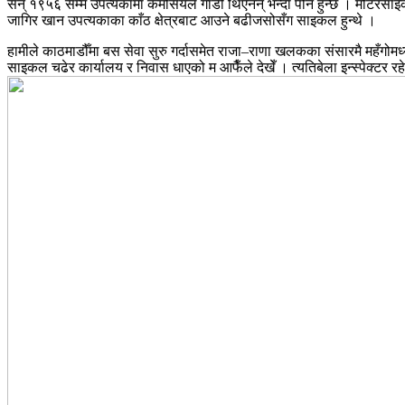
सन् १९५६ सम्म उपत्यकामा कमर्सियल गाडी थिएनन् भन्दा पनि हुन्छ । मोटरसाइ
जागिर खान उपत्यकाका काँठ क्षेत्रबाट आउने बढीजसोसँग साइकल हुन्थे ।
हामीले काठमाडौँमा बस सेवा सुरु गर्दासमेत राजा–राणा खलकका संसारमै महँगोमध्य
साइकल चढेर कार्यालय र निवास धाएको म आफैँले देखेँ । त्यतिबेला इन्स्पेक्ट