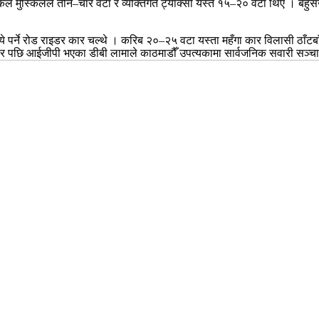
कल मुस्किलले तीन–चार वटा र व्यक्तिगत ट्याक्सी यस्तै १५–२० वटा थिए । बहुस
े पर्ने रोड राइडर कार चल्थे । करिब २०–२५ वटा यस्ता महँगा कार विलासी ठाँटबाँट 
र रहेर पछि आईजीपी भएका डीबी लामाले काठमाडौँ उपत्यकामा सार्वजनिक सवारी सञ्च