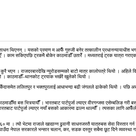
न थिएनन् । यसको प्रमाण म आफैँ गुरुजी बनेर तत्कालीन प्रधानन्यायाधीश भगव
। काम सकिएपछि ट्रकमै बोकेर काठमाडौँ उतारेँ । मध्यतराई ट्रक यात्रा गराएको यस
 कुरै भएन । राजदरबारदेखि न्युरोडसम्मको बाटो मात्र कालोपत्रे थियो । अहिल
लेको हो । काठमाडौँ–थानकोट ट्रयाक भर्खरै खुलेको थियो ।
िँदासमेत ललितपुर र भक्तपुरलाई आधाभन्दा बढी जंगलले ढाकेको थियो । पछि अरनि
ाडौँमा बस भित्र्यायौँँ । भारतबाट पार्टपुर्जा ल्याएर वीरगन्जमा एसेम्बलिङ गरी 
ै भारतबाट पार्टपुर्जा ल्याएर नयाँ बसको आकारमा ढाल्न थाल्यौँ । त्यसका लागि आफैँल
मा । त्यो भेटमा राजाले खाद्यान्न ढुवानी साधनजस्तै यात्रुबस सेवा विस्तार गर्न 
ाउँदा नेपाल सरकारले भन्सार चलान, कर, सडक दस्तुर सबैमा छूट दिने व्यवस्था ग