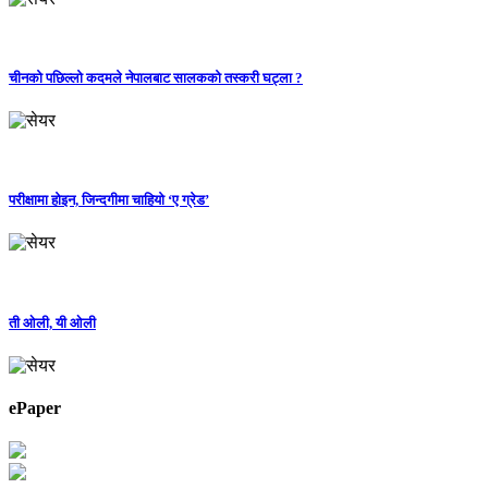
चीनको पछिल्लो कदमले नेपालबाट सालकको तस्करी घट्ला ?
परीक्षामा होइन, जिन्दगीमा चाहियो ‘ए ग्रेड’
ती ओली, यी ओली
ePaper