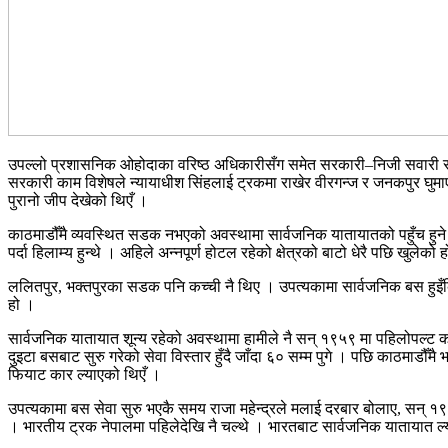
उपल्लो प्रशासनिक ओहोदाका वरिष्ठ अधिकारीसँग समेत सरकारी–निजी सवारी साध
सरकारी काम विशेषले न्यायाधीश सिंहलाई ट्रकमा राखेर वीरगन्ज र जनकपुर घुमाएँ 
पुरानो जीप देखेको थिएँ ।
काठमाडौँमै व्यवस्थित सडक नभएको अवस्थामा सार्वजनिक यातायातको पहुँच हुने
पर्दा हिलाम्य हुन्थे । अहिले अन्नपूर्ण होटल रहेको क्षेत्रको बाटो धेरै पछि खु
ललितपुर, भक्तपुरका सडक पनि कच्ची नै थिए । उपत्यकामा सार्वजनिक बस हुइँक
हो ।
सार्वजनिक यातायात शून्य रहेको अवस्थामा हामीले नै सन् १९५९ मा पहिलोपल्ट काठम
दुइटा बसबाट सुरु गरेको सेवा विस्तार हुँदै जाँदा ६० सम्म पुगे । पछि काठमाडौँम
फियाट कार ल्याएको थिएँ ।
उपत्यकामा बस सेवा सुरु भएकै समय राजा महेन्द्रले मलाई दरबार बोलाए, सन् १९६० 
। भारतीय ट्रक नेपालमा पहिलेदेखि नै चल्थे । भारतबाट सार्वजनिक यातायात ल्य