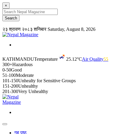
×
२३ श्रावण २०८३ शनिबार
Saturday, August 8, 2026
KATHMANDU
Temperature
25.12°C
Air Quality
55
300+
Hazardous
0-50
Good
51-100
Moderate
101-150
Unhealty for Sensitive Groups
151-200
Unhealthy
201-300
Very Unhealthy
गृह पृष्ठ