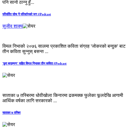
पनि सानो ठान्नु हुँ...
परिवर्तित सोच नै परिवर्तनको जग #Podcast
सुजीव शाक्य
विमल निभाको २०७६ सालमा प्रकाशित कविता संग्रह 'जोकरको बन्दुक' बाट
तीन कविता सुन्नुस् बसन्त ...
'छुत ब्राह्‍मण' सहित विमल निभाका तीन कविता #Podcast
साताका ७ तस्बिरमा धोवीखोला किनारमा ढकमक्क फुलेका फूलदेखि आगामी
आर्थिक वर्षका लागि सरकारको ...
साताका ७ तस्बिर