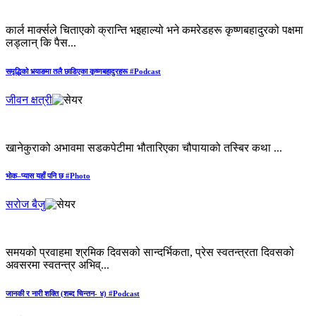
कार्ल मार्क्सले चिताएको क्रान्ति भइहाल्यो भने कमरेडहरू कृष्णबहादुरको पक्षमा
लड्लान् कि पैस...
समृद्धिको भर्‍याङमा तलै छाडिएका कृष्णबहादुरहरू #Podcast
जीवन क्षत्री
खानेकुराको अभावमा सडकपेटीमा भौतारिएका चौपायाको तस्बिर कथा ...
भोक–प्यास यहाँ पनि छ #Photo
सरोज बैजु
समयको प्रवाहमा श्रमिक दिवसको सान्दर्भिकता, प्रेस स्वतन्त्रता दिवसको
अवसरमा स्वतन्त्र अभिव्...
जानकी र नारी शक्ति (शब्द चिन्तन- ४) #Podcast