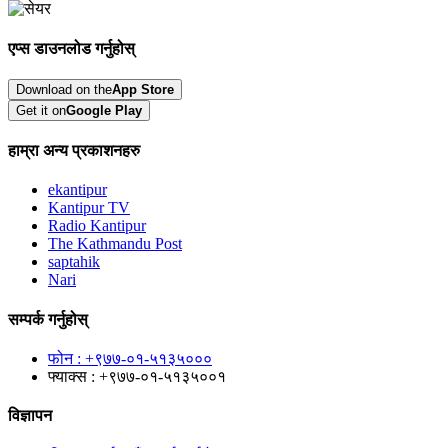
एप्स डाउनलोड गर्नुहोस्
Download on the
App Store
Get it on
Google Play
हाम्रा अन्य प्रकाशनहरु
ekantipur
Kantipur TV
Radio Kantipur
The Kathmandu Post
saptahik
Nari
सम्पर्क गर्नुहोस्
फोन : +९७७-०१-५१३५०००
फ्याक्स : +९७७-०१-५१३५००१
विज्ञापन