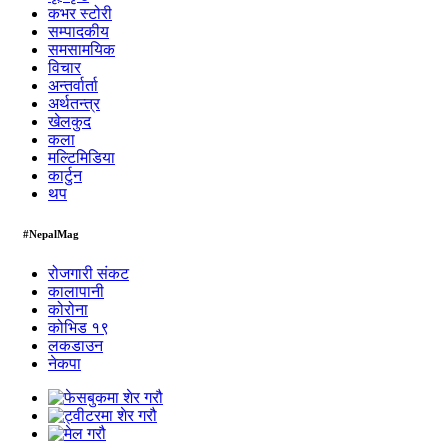
कभर स्टोरी
सम्पादकीय
समसामयिक
विचार
अन्तर्वार्ता
अर्थतन्त्र
खेलकुद
कला
मल्टिमिडिया
कार्टुन
थप
#NepalMag
रोजगारी संकट
कालापानी
कोरोना
कोभिड १९
लकडाउन
नेकपा