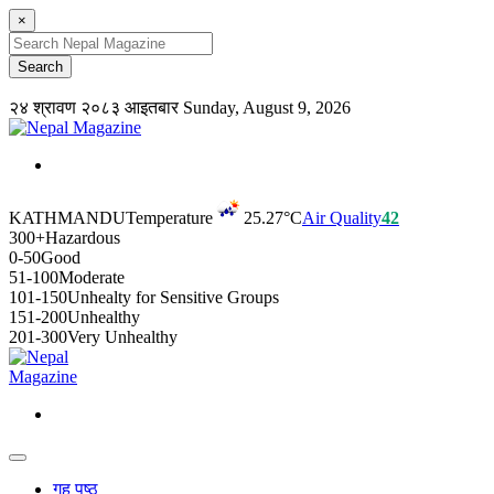
×
२४ श्रावण २०८३ आइतबार
Sunday, August 9, 2026
KATHMANDU
Temperature
25.27°C
Air Quality
42
300+
Hazardous
0-50
Good
51-100
Moderate
101-150
Unhealty for Sensitive Groups
151-200
Unhealthy
201-300
Very Unhealthy
गृह पृष्ठ