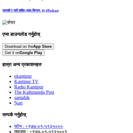
जानकी र नारी शक्ति (शब्द चिन्तन- ४) #Podcast
एप्स डाउनलोड गर्नुहोस्
Download on the
App Store
Get it on
Google Play
हाम्रा अन्य प्रकाशनहरु
ekantipur
Kantipur TV
Radio Kantipur
The Kathmandu Post
saptahik
Nari
सम्पर्क गर्नुहोस्
फोन : +९७७-०१-५१३५०००
फ्याक्स : +९७७-०१-५१३५००१