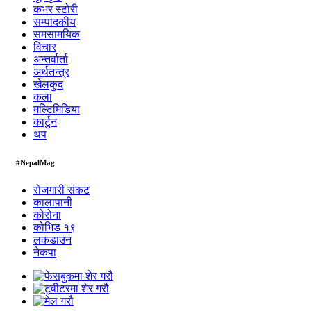
कभर स्टोरी
सम्पादकीय
समसामयिक
विचार
अन्तर्वार्ता
अर्थतन्त्र
खेलकुद
कला
मल्टिमिडिया
कार्टुन
थप
#NepalMag
रोजगारी संकट
कालापानी
कोरोना
कोभिड १९
लकडाउन
नेकपा