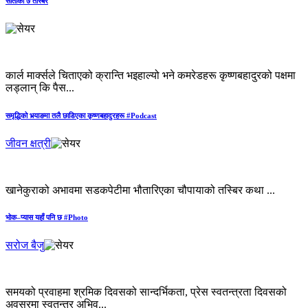
साताका ७ तस्बिर
कार्ल मार्क्सले चिताएको क्रान्ति भइहाल्यो भने कमरेडहरू कृष्णबहादुरको पक्षमा
लड्लान् कि पैस...
समृद्धिको भर्‍याङमा तलै छाडिएका कृष्णबहादुरहरू #Podcast
जीवन क्षत्री
खानेकुराको अभावमा सडकपेटीमा भौतारिएका चौपायाको तस्बिर कथा ...
भोक–प्यास यहाँ पनि छ #Photo
सरोज बैजु
समयको प्रवाहमा श्रमिक दिवसको सान्दर्भिकता, प्रेस स्वतन्त्रता दिवसको
अवसरमा स्वतन्त्र अभिव्...