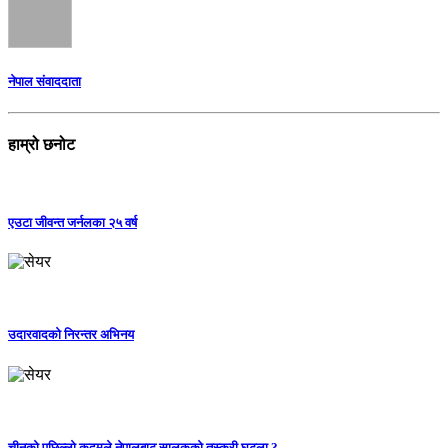
नेपाल संवाददाता
हाम्रो छनोट
एउटा जीवन्त जर्नलका २५ वर्ष
उदारवादको निरन्तर अभिनय
चीनको पछिल्लो कदमले नेपालबाट सालकको तस्करी घट्ला ?