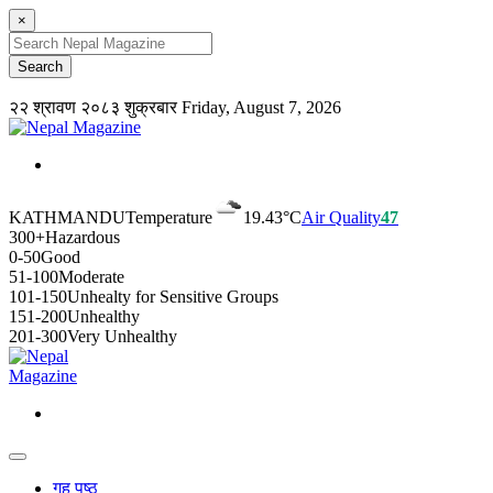
×
२२ श्रावण २०८३ शुक्रबार
Friday, August 7, 2026
KATHMANDU
Temperature
19.43°C
Air Quality
47
300+
Hazardous
0-50
Good
51-100
Moderate
101-150
Unhealty for Sensitive Groups
151-200
Unhealthy
201-300
Very Unhealthy
गृह पृष्ठ