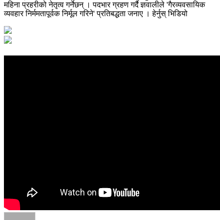
महिना प्रहरीको नेतृत्व गर्नेछन् । पदभार ग्रहण गर्दै ज्ञवालीले 'गैरव्यवसायिक
व्यवहार निर्ममतापूर्वक निर्मूल गरिने' प्रतिबद्धता जनाए । हेर्नुस् भिडियो