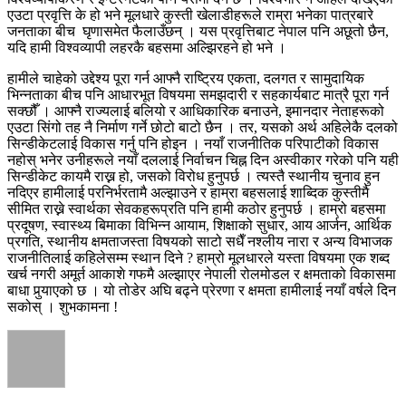
एउटा प्रवृत्ति के हो भने मूलधारे कुस्ती खेलाडीहरूले राम्रा भनेका पात्रबारे
जनताका बीच घृणासमेत फैलाउँछन् । यस प्रवृत्तिबाट नेपाल पनि अछूतो छैन,
यदि हामी विश्वव्यापी लहरकै बहसमा अल्झिरहने हो भने ।
हामीले चाहेको उद्देश्य पूरा गर्न आफ्नै राष्ट्रिय एकता, दलगत र सामुदायिक
भिन्नताका बीच पनि आधारभूत विषयमा समझदारी र सहकार्यबाट मात्रै पूरा गर्न
सक्छौँ । आफ्नै राज्यलाई बलियो र आधिकारिक बनाउने, इमानदार नेताहरूको
एउटा सिंगो तह नै निर्माण गर्ने छोटो बाटो छैन । तर, यसको अर्थ अहिलेकै दलको
सिन्डीकेटलाई विकास गर्नु पनि होइन । नयाँ राजनीतिक परिपाटीको विकास
नहोस् भनेर उनीहरूले नयाँ दललाई निर्वाचन चिह्न दिन अस्वीकार गरेको पनि यही
सिन्डीकेट कायमै राख्न हो, जसको विरोध हुनुपर्छ । त्यस्तै स्थानीय चुनाव हुन
नदिएर हामीलाई परनिर्भरतामै अल्झाउने र हाम्रा बहसलाई शाब्दिक कुस्तीमै
सीमित राख्ने स्वार्थका सेवकहरूप्रति पनि हामी कठोर हुनुपर्छ । हाम्रो बहसमा
प्रदूषण, स्वास्थ्य बिमाका विभिन्न आयाम, शिक्षाको सुधार, आय आर्जन, आर्थिक
प्रगति, स्थानीय क्षमताजस्ता विषयको साटो सधैँ नश्लीय नारा र अन्य विभाजक
राजनीतिलाई कहिलेसम्म स्थान दिने ? हाम्रो मूलधारले यस्ता विषयमा एक शब्द
खर्च नगरी अमूर्त आकाशे गफमै अल्झाएर नेपाली रोलमोडल र क्षमताको विकासमा
बाधा पुर्‍याएको छ । यो तोडेर अघि बढ्ने प्रेरणा र क्षमता हामीलाई नयाँ वर्षले दिन
सकोस् । शुभकामना !