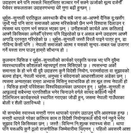
उदाहरण बने पनि त्यसले भित्रभित्र सञ्चार गर्न सक्ने ऊर्जाको मूल्य दर्जनौँ
पेसेवर सफलताका उदाहरणभन्दा धेरै गुणा बढी हुन्छन् ।
धुर्मुस–सुन्तली प्रतिकूल अवस्थाकै बीच सबै जना आ–आफ्नो दैनिक दु:खसँग
जुध्दै गर्दा पनि सारा समाजको आत्मा मरिसकेको छैन भन्ने विश्वास दिलाउन र
त्यसमा थप प्राण भर्न सफल भएका छन् । उनीहरूको कार्यले अरू कतिलाई
आफ्नै किसिमका अनेकौँ प्रेरणा पनि दिइरहेको छ र असल बन्ने उदाहरण आफ्नै
अगाडि प्रस्तुत गरिरहेको छ । धुर्मुस–सुन्तली जस्तै विरलै पाइने पात्र हुन्, डा
गोविन्द केसी पनि । नेपाली समाजको आत्मा र यसको सुन्दर–सबल पक्ष उजागर
गर्ने यस्ता रत्न पाउनु हाम्रो सौभाग्य हो ।
कुलमान घिसिङ र धुर्मुस–सुन्तलीको कार्यको प्रकृति फरक भए पनि दुवैमा
व्यवस्थापकीय कौशलको महत्त्वपूर्ण तत्त्व मिसिएको छ । त्यसभन्दा अर्को
समानता के हो भने यी दुवै उदाहरण कुनै विदेशी नियोग, परामर्शदाता वा सुझावको
बलमा होइन, नेपाली भावना, अनुभव र संवेदनाको आधारशीलामा अडेका छन् ।
त्यसमा अन्यत्रका राम्रा अभ्यास मिसिनु स्वाभाविक हो तर मूल तत्त्व नेपाली हो
। घिसिङ हाम्रै परिवेशका विश्वविद्यालयका उत्पादन हुन् । धुर्मुस–सुन्तली त
आफूलाई सबैभन्दा प्रगतिशील भनेर चिनाउने वर्गले सायद कहिल्यै नहेर्ने
टेलिभिजन कार्यक्रमले स्थापित गराएका जोडी हुन्, जसमा नेपाली गाउँघरका
बोली र शैली उतारिन्थ्यो ।
यो सन्दर्भमा स्वास्थ्य मन्त्री गगन थापाको प्रसंग उठाउनु पनि आवश्यक हुन्छ ।
मन्त्री थापाले गरेका कतिपय काम त विदेशी नियोगहरूले सीधै गर्न नहुने भनेर
सुझाव दिने किसिमका छन् । जस्तै : विभिन्न नि:शुल्क स्वास्थ्य सेवा । थापा
पनि यसअघि कुनै ठूलो राजनीतिक जिम्मेवारीमा थिएनन् । पहिलो अवसरमै आशा