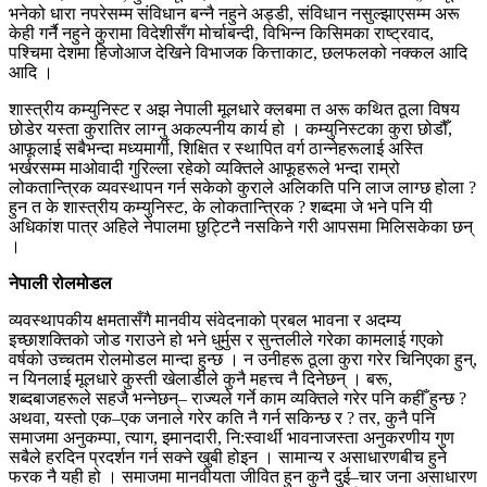
भनेको धारा नपरेसम्म संविधान बन्नै नहुने अड्डी, संविधान नसुल्झाएसम्म अरू
केही गर्नै नहुने कुरामा विदेशीसँग मोर्चाबन्दी, विभिन्न किसिमका राष्ट्रवाद,
पश्चिमा देशमा हिजोआज देखिने विभाजक कित्ताकाट, छलफलको नक्कल आदि
आदि ।
शास्त्रीय कम्युनिस्ट र अझ नेपाली मूलधारे क्लबमा त अरू कथित ठूला विषय
छोडेर यस्ता कुरातिर लाग्नु अकल्पनीय कार्य हो । कम्युनिस्टका कुरा छोडौँ,
आफूलाई सबैभन्दा मध्यमार्गी, शिक्षित र स्थापित वर्ग ठान्नेहरूलाई अस्ति
भर्खरसम्म माओवादी गुरिल्ला रहेको व्यक्तिले आफूहरूले भन्दा राम्रो
लोकतान्त्रिक व्यवस्थापन गर्न सकेको कुराले अलिकति पनि लाज लाग्छ होला ?
हुन त के शास्त्रीय कम्युनिस्ट, के लोकतान्त्रिक ? शब्दमा जे भने पनि यी
अधिकांश पात्र अहिले नेपालमा छुट्टिनै नसकिने गरी आपसमा मिलिसकेका छन्
।
नेपाली रोलमोडल
व्यवस्थापकीय क्षमतासँगै मानवीय संवेदनाको प्रबल भावना र अदम्य
इच्छाशक्तिको जोड गराउने हो भने धुर्मुस र सुन्तलीले गरेका कामलाई गएको
वर्षको उच्चतम रोलमोडल मान्दा हुन्छ । न उनीहरू ठूला कुरा गरेर चिनिएका हुन्,
न यिनलाई मूलधारे कुस्ती खेलाडीले कुनै महत्त्व नै दिनेछन् । बरू,
शब्दबाजहरूले सहजै भन्नेछन्– राज्यले गर्ने काम व्यक्तिले गरेर पनि कहीँ हुन्छ ?
अथवा, यस्तो एक–एक जनाले गरेर कति नै गर्न सकिन्छ र ? तर, कुनै पनि
समाजमा अनुकम्पा, त्याग, इमानदारी, नि:स्वार्थी भावनाजस्ता अनुकरणीय गुण
सबैले हरदिन प्रदर्शन गर्न सक्ने खुबी होइन । सामान्य र असाधारणबीच हुने
फरक नै यही हो । समाजमा मानवीयता जीवित हुन कुनै दुई–चार जना असाधारण