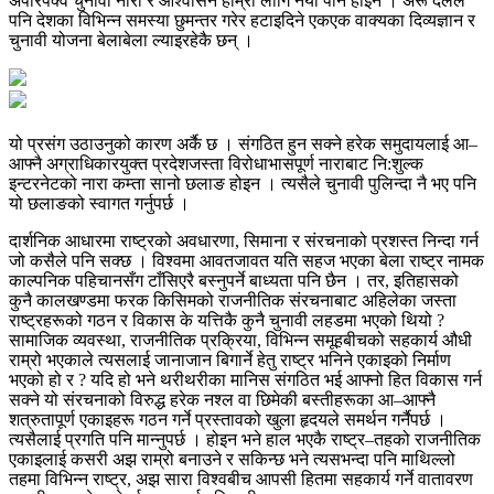
अपरिपक्व चुनावी नारा र आश्वासन हाम्रा लागि नयाँ पनि होइन । अरू दलले
पनि देशका विभिन्न समस्या छुमन्तर गरेर हटाइदिने एकएक वाक्यका दिव्यज्ञान र
चुनावी योजना बेलाबेला ल्याइरहेकै छन् ।
यो प्रसंग उठाउनुको कारण अर्कै छ । संगठित हुन सक्ने हरेक समुदायलाई आ–
आफ्नै अग्राधिकारयुक्त प्रदेशजस्ता विरोधाभासपूर्ण नाराबाट नि:शुल्क
इन्टरनेटको नारा कम्ता सानो छलाङ होइन । त्यसैले चुनावी पुलिन्दा नै भए पनि
यो छलाङको स्वागत गर्नुपर्छ ।
दार्शनिक आधारमा राष्ट्रको अवधारणा, सिमाना र संरचनाको प्रशस्त निन्दा गर्न
जो कसैले पनि सक्छ । विश्वमा आवतजावत यति सहज भएका बेला राष्ट्र नामक
काल्पनिक पहिचानसँग टाँसिएरै बस्नुपर्ने बाध्यता पनि छैन । तर, इतिहासको
कुनै कालखण्डमा फरक किसिमको राजनीतिक संरचनाबाट अहिलेका जस्ता
राष्ट्रहरूको गठन र विकास के यत्तिकै कुनै चुनावी लहडमा भएको थियो ?
सामाजिक व्यवस्था, राजनीतिक प्रक्रिया, विभिन्न समूहबीचको सहकार्य औधी
राम्रो भएकाले त्यसलाई जानाजान बिगार्ने हेतु राष्ट्र भनिने एकाइको निर्माण
भएको हो र ? यदि हो भने थरीथरीका मानिस संगठित भई आफ्नो हित विकास गर्न
सक्ने यो संरचनाको विरुद्ध हरेक नश्ल वा छिमेकी बस्तीहरूका आ–आफ्नै
शत्रुतापूर्ण एकाइहरू गठन गर्ने प्रस्तावको खुला हृदयले समर्थन गर्नैपर्छ ।
त्यसैलाई प्रगति पनि मान्नुपर्छ । होइन भने हाल भएकै राष्ट्र–तहको राजनीतिक
एकाइलाई कसरी अझ राम्रो बनाउने र सकिन्छ भने त्यसभन्दा पनि माथिल्लो
तहमा विभिन्न राष्ट्र, अझ सारा विश्वबीच आपसी हितमा सहकार्य गर्ने वातावरण