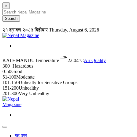
×
२१ श्रावण २०८३ बिहीबार
Thursday, August 6, 2026
KATHMANDU
Temperature
22.04°C
Air Quality
300+
Hazardous
0-50
Good
51-100
Moderate
101-150
Unhealty for Sensitive Groups
151-200
Unhealthy
201-300
Very Unhealthy
गृह पृष्ठ