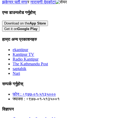
झकेन्द्र घर्ती मगर
र
नारायणी देवकोटा
एप्स डाउनलोड गर्नुहोस्
Download on the
App Store
Get it on
Google Play
हाम्रा अन्य प्रकाशनहरु
ekantipur
Kantipur TV
Radio Kantipur
The Kathmandu Post
saptahik
Nari
सम्पर्क गर्नुहोस्
फोन : +९७७-०१-५१३५०००
फ्याक्स : +९७७-०१-५१३५००१
विज्ञापन