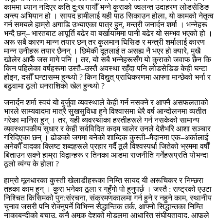
काममा ध्यान नदिएर कति दु:ख पायौँ भन्ने कुराको ज्वलन्त उदाहरण लोडसेडिङ
अन्त्य अभियान हो । सायद हामीलाई यही पाठ सिकाउन होला, यो कामको नेतृत्व
गर्न समयले हाम्रो अगाडि उभ्याएका पात्र हुन्, मन्त्री जनार्दन शर्मा । भन्नेहरू
भन्दै छन्– भारतबाट आपूर्ति बढेर वा बर्खायाममा पानी बढेर यो सम्भव भएको हो ।
अरू सबै कारण मान्न तयार छन् तर कुलमान घिसिङ र मन्त्री शर्मालाई कारण
मान्न उनीहरू तयार छैनन् । छिमेकी दूतलाई त असह्य नै भएर हो क्यारे, मुखै
खोलेर आफैँ जस मागे पनि । तर, यो सबै भन्नेहरूसँग यो कुराको जवाफ छैन कि
किन पहिलेका वर्षहरूमा उस्तै–उस्तै अवस्था रहँदा पनि लोडसेडिङ केही घन्टा
होइन, दसौँ घन्टासम्म हुन्थ्यो ? किन विद्युत् प्राधिकरणमा आफ्ना मान्छेको भर्ना र
बढुवामा ठूलो धनराशिको खेल हुन्थ्यो ?
जनार्दन शर्मा स्वयं यो बुर्जुवा व्यवस्थाले केही गर्न नसक्ने र आफ्नै असफलताको
भारले साम्यवादमा मात्रै सुखसुविधा हुने विश्वासमा धेरै वर्ष आन्दोलनमा व्यतीत
गरेका मानिस हुन् । तर, यही व्यवस्थाका हस्तीहरूले गर्न नसकेको सामान्य
व्यवस्थापकीय सुधार र केही सर्वविदित कदम चालेर उनले देशैभरि आशा सञ्चार
गरिदिएका छन् । ढोङको जगमा बनेको शाब्दिक कुस्ती–मैदानमा एक–अर्कालाई
अनेकौँ वादका क्लिष्ट शब्दहरूले प्रहार गर्दै ठूलै विश्वस्पर्धा जितेको भ्रममा वर्षौं
बिताउन सक्ने हाम्रा विद्वान्हरू र तिनका आडमा राजनीति गर्नेहरूप्रति योभन्दा
ठूलो व्यंग्य के होला ?
हाम्रो मूलधारका कुस्ती खेलाडीहरूका निम्ति सायद यी अरूचिकर र निम्छरा
तहका काम हुन् । कुरा भनेका ठूला र गहुँंगाे पो हुनुपर्छ । जस्तै : राष्ट्रको एउटा
निश्चित किसिमको पुन:संरचना, संक्रमणकालमा गर्न हुने र नहुने काम, स्थानीय
चुनाव जसरी पनि रोक्नुपर्ने विभिन्न सैद्धान्तिक तर्क, आफ्नो सिद्धान्तका निम्ति
नाकाबन्दीको बचाउ, कुनै अमूक देशको मोडलमा आधारित संघीयतावाद, आफूले