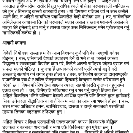
समर्थन गर्नुको अर्थ ती सबैमा आँखा चिम्लनु भन्ने पनि होइन । अहिलेसम्म
जनतालाई अँध्यारोमा राखेर विद्युत् प्राधिकरणले पोसेका प्रभावशाली व्यक्तिहरू
को हुन् ? तिनलाई कस्तो कारबाही हुन्छ ? यो विषयमा यतिका वर्ष न अरू कसैले
ध्यान दिए, न अहिले सम्बन्धित पदाधिकारीले केही बोलेका छन् । तर, सार्वजनिक
अभिलेखका आधारमा तिनको प्रभावले भएका असल र खराब पक्षमध्ये असलको
मात्रा धेरै हुनेलाई धाप मार्नु र त्यस्ता पात्र अरू निस्किऊन् भनेर प्रोत्साहन गर्नु
नागरिकको कर्तव्य हो ।
आगामी कामना
विदेशी नियोगका सल्लाह मानेर आज विश्वका कुनै पनि देश अग्रणी बनेका
होइनन् । बरू, एसियाली देशको उदाहरण हेर्ने हो भने त ज–जसले त्यस्ता
सिद्धान्त र सल्लाहको विपरीत काम गरे, तिनैले आफ्नो राष्ट्रिय उद्देश्य प्राप्त गर्न
सफल भएको भेटिन्छ । कुनचाहिँ उत्पादकले आफ्नै प्रतिस्पर्धा बढ्ने गरी
अरूलाई सहयोग गर्न तयार हुन्छ होला र ? बरू, अधिकांश सहायता दातृराष्ट्रकै
राजनीतिक स्वार्थ र शक्ति सन्तुलनको हितलाई केन्द्रमा राखेर परिचालन हुने
गरेको छ । विषम परिस्थितिमा आएका त्यस्ता सहयोगप्रति कृतघ्न नहुनुसम्म
एउटा कुरा हो । तर, तिनैप्रति भक्तिभाव गर्नु र भर पर्नु हाम्रो हितमा छैन ।
अहिले विकसित भनिने पश्चिमा देशको आर्थिक प्रगति पनि तिनले हाल हामीलाई
सिकाउनेजस्ता सैद्धान्तिक वा दार्शनिक मान्यताका आधारमा भएको होइन । बरू,
चरम मानव अधिकार हनन, उपनिवेशवाद, दासता र हाम्रै समाजको प्रगतिको
मूल्यमा तिनका महलहरू ठडिएका हुन् ।
अहिले विचार र शिक्षा प्रणालीको एकरूपताको कारण विश्वभरकै बौद्धिक
छलफल र बहसका शब्दावली र भाषा एकै किसिमका हुन पुगेका छन् ।
विश्वव्यापीकरण र इन्टरनेटको पनि यसमा देन छ । विश्वभरि नै अहिले देखिएको