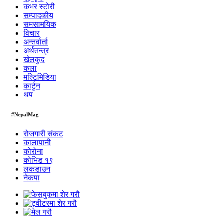
कभर स्टोरी
सम्पादकीय
समसामयिक
विचार
अन्तर्वार्ता
अर्थतन्त्र
खेलकुद
कला
मल्टिमिडिया
कार्टुन
थप
#NepalMag
रोजगारी संकट
कालापानी
कोरोना
कोभिड १९
लकडाउन
नेकपा