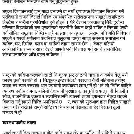
कसरी बनाउने भन्नेतर्फ काम गर्नु बुद्धिमानी हुन्छ ।
भएका विभाजनलाई झन् गाढा बनाउने वा नयाँ घृणात्मक विभाजन सिर्जना गर्ने
प्रतिगामी राजनीतिलाई निहित स्वार्थप्रेरित स्रोतसम्पन्न समूहले सयौँपटक
लेख्दैमा र भन्दैमा प्रगतिशील हुने होइन । धेरै देशका जनतालाई निकै दुर्दान्त
परिणाम दिइसकेको यस प्रकारको राजनीति केवल केही शक्ति र तिनको पैरवी
गर्ने सीमित समूहका निम्ति मात्रै फाइदाजनक हुन्छ । त्यसमा पनि यति विविधता
भएको र यस्तो भूगोलमा अवस्थित मुलुकमा हाम्रा साझा समस्या समाधान गर्न
व्यक्ति, घर, छिमेक, क्लब वा गाउँको तहमा सम्भव छैन । केवल बलियो
आधिकारिक राज्य र सारा देशले आफ्नो भनी विश्वास गर्न सक्ने राजनीतिक
संस्थापनमार्फत अघि बढ्न सकिन्छ ।
राष्ट्रको कबिलाकरणको साटो नि:शुल्क इन्टरनेटको नारामा आकर्षण देख्नु यसै
कारण ठूलो प्रगति हो । नि:शुल्क इन्टरनेटको प्रस्ताव केही महिनामा हराएर
जाला तर त्यस स्तरका अरू उपयोगी कार्यक्रम लागू गर्ने हो भने सो निम्ति चाहिने
व्यवस्थापकीय क्षमता, बलियो देशव्यापी प्रशासन, कानुनी संयन्त्र, दीर्घकालीन
सोच, राजनीतिक एकता र सत्यनिष्ठासँगै उपल्लो तहमा इमानदार नेतृत्व तहको
विकास गर्नु हाम्रो निम्ति अपरिहार्य छ । र, त्यसको सुरुआत हाल निहित समूहले
कब्जा गरेर राखेको हाम्रो राष्ट्रिय चिन्तनका घेराबाट बाहिर निस्कने ठूलो
छलाङ नै हो ।
व्यवस्थापकीय क्षमता
अमूर्त राजनीतिक नारामा हामीले कति समय खेर फाल्यौँ र गर्न सकिने सामान्य