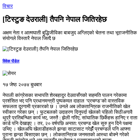
विचार
[टिस्टुङ देउराली] तैपनि नेपाल जितिरहेछ
अक्षम नेता र आत्मघाती बुद्धिजीविका बाबजुद अग्लिएको चेतना तथा भूराजनीतिक
संयोगले विस्तारै नेपाल जित्दै छ
विवेक पौडेल
१७ जेष्ठ २०७४ बुधबार
नेपाली कांग्रेसका सभापति शेरबहादुर देउवासँगको सहमति पालन गरेकामा
प्रशंसित भए पनि प्रधानमन्त्री पुष्पकमल दाहाल ‘प्रचण्ड’को वास्तविक
सफलता दूरगामी प्रकारको छ । उनले अब लोकतान्त्रिक राजनीतिको खेल
स्वीकार गरेका छन् । फुटबलको उदाहरण दिनुपर्दा खेलको पहिलो सिठीअगावै
थुप्रै प्रतिबन्धित कार्य भए, जस्तै : झेली गरिए, सांघातिक छिर्केहरू हानिए र राता
कार्ड पनि देखाइए । तर, २० वर्षपछि अन्तत: प्रचण्ड खेल सुरु हुन दिने पक्षमा
उभिए । खेलअघि खेलाडीहरूले झन्डा साटासाट गरेझैँ प्रचण्डले पनि आफ्ना
पुराना झन्डा बिसाएका छन् । लोकतान्त्रिक जनमतको आस्था बोक्ने गरेको