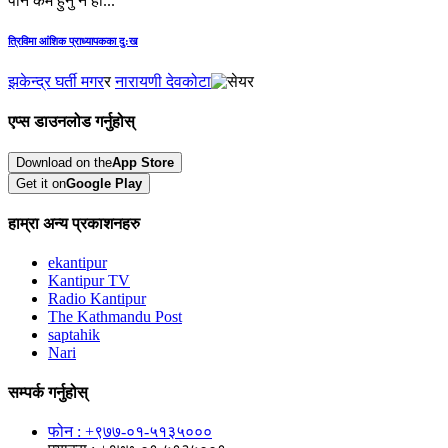
पनि कम हुनु नै हो...
त्रिविमा आंशिक प्राध्यापकका दु:ख
झकेन्द्र घर्ती मगर
र
नारायणी देवकोटा
एप्स डाउनलोड गर्नुहोस्
Download on the
App Store
Get it on
Google Play
हाम्रा अन्य प्रकाशनहरु
ekantipur
Kantipur TV
Radio Kantipur
The Kathmandu Post
saptahik
Nari
सम्पर्क गर्नुहोस्
फोन : +९७७-०१-५१३५०००