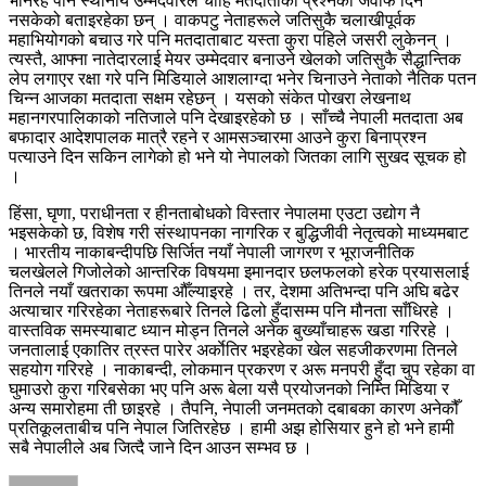
भनिरहे पनि स्थानीय उम्मेदवारले चाहिँ मतदाताका प्रश्नको जवाफ दिन
नसकेको बताइरहेका छन् । वाकपटु नेताहरूले जतिसुकै चलाखीपूर्वक
महाभियोगको बचाउ गरे पनि मतदाताबाट यस्ता कुरा पहिले जसरी लुकेनन् ।
त्यस्तै, आफ्ना नातेदारलाई मेयर उम्मेदवार बनाउने खेलको जतिसुकै सैद्धान्तिक
लेप लगाएर रक्षा गरे पनि मिडियाले आशलाग्दा भनेर चिनाउने नेताको नैतिक पतन
चिन्न आजका मतदाता सक्षम रहेछन् । यसको संकेत पोखरा लेखनाथ
महानगरपालिकाको नतिजाले पनि देखाइरहेको छ । साँच्चै नेपाली मतदाता अब
बफादार आदेशपालक मात्रै रहने र आमसञ्चारमा आउने कुरा बिनाप्रश्न
पत्याउने दिन सकिन लागेको हो भने यो नेपालको जितका लागि सुखद सूचक हो
।
हिंसा, घृणा, पराधीनता र हीनताबोधको विस्तार नेपालमा एउटा उद्योग नै
भइसकेको छ, विशेष गरी संस्थापनका नागरिक र बुद्धिजीवी नेतृत्वको माध्यमबाट
। भारतीय नाकाबन्दीपछि सिर्जित नयाँ नेपाली जागरण र भूराजनीतिक
चलखेलले गिजोलेको आन्तरिक विषयमा इमानदार छलफलको हरेक प्रयासलाई
तिनले नयाँ खतराका रूपमा औँल्याइरहे । तर, देशमा अतिभन्दा पनि अघि बढेर
अत्याचार गरिरहेका नेताहरूबारे तिनले ढिलो हुँदासम्म पनि मौनता साँधिरहे ।
वास्तविक समस्याबाट ध्यान मोड्न तिनले अनेक बुख्याँचाहरू खडा गरिरहे ।
जनतालाई एकातिर त्रस्त पारेर अर्काेतिर भइरहेका खेल सहजीकरणमा तिनले
सहयोग गरिरहे । नाकाबन्दी, लोकमान प्रकरण र अरू मनपरी हुँदा चुप रहेका वा
घुमाउरो कुरा गरिबसेका भए पनि अरू बेला यसै प्रयोजनको निम्ति मिडिया र
अन्य समारोहमा ती छाइरहे । तैपनि, नेपाली जनमतको दबाबका कारण अनेकौँ
प्रतिकूलताबीच पनि नेपाल जितिरहेछ । हामी अझ होसियार हुने हो भने हामी
सबै नेपालीले अब जित्दै जाने दिन आउन सम्भव छ ।