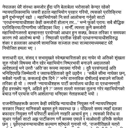
नेपालका धेरै संस्था कमजोर हुँदा पनि बेलाबेला भरोसाको केन्द्र रहेको
न्यायपालिकामाथि जसरी हठात महाभियोग प्रहार गरियो, त्यसको प्रतिक्रिया
झनै दुर्भाग्यपूर्ण रह्यो । महाभियोगको नि:सर्त आलोचना गर्नुको साटो
‘प्रधानन्यायाधीशका केही कमजोरी होलान् तर...’ भन्ने फुर्का प्राय: सबै बौद्धिक
प्रतिक्रिया/टिप्पणीमा जोडिएका थिए । मानौँ, त्यस्ता कुनै कमजोरी
महाभियोगजस्तो ब्रम्हास्त्र प्रयोगको आधार हुन सक्छ, केवल तरिका र समयका
कारण त्यो आलोच्य बन्यो । निष्ठाकी प्रतीक रहेकी प्रधानन्यायाधीशविरुद्ध
शंका र हल्लाका आधारमै सामाजिक सञ्जाल तथा सञ्चारमाध्यमबाट धेरै
नियोजित हमला भए ।
सत्ताधारी दल, संसद् र सभामुखले स्वेच्छाचारिताको हद नाघेर यो अतिको शृंखला
सुरु गरेको विषयमा मौन रहेर महाभियोग निष्प्रभावी बनाउने अदालतको
आदेशलाई भने उस्तै ‘अति’का रूपमा व्याख्या गरियो । दुवै प्रसंगलाई अति
भनिदिएपछि जिम्मेवारी र जवाफदेहिताको कुरै उठ्दैन । ‘सबैले सीमा नाघेका छन्,
सबैको गल्ती छ, कसलाई दोष दिने ?’ भनेर वास्तविक दोषीलाई बचाउने सजिलो
तरिका हो यो । त्यस्तै ‘न्यायाधीशहरू पार्टी कार्यालय धाउँदा वा प्रधानमन्त्री
हुँदा हस्तक्षेप नहुने, अहिले हुने ?’ जस्ता तल्लो स्तरका तुलना गरेर महाभियोगको
बचाउ गर्ने प्रयास पनि आशलाग्दा भनिएका नेताहरूबाटै भयो ।
राजनीतिज्ञहरूकै कारण केही वर्षदेखि न्यायाधीश नियुक्त गर्ने न्यायपरिषद्मा
सरकार निकट मानिसको बहुमत हुने व्यवस्था छ । पछिल्लो समय त्यहाँ दलका
बफादार नियुक्त गर्ने परिपाटी बसाल्ने नरहरि आचार्य हुन् । त्यसको विरोध वा
सुधार गर्नुको साटो अझ पार्टीकरण गर्ने काममा एमाले र माओवादी उत्तिकै सामेल
छन् । पूर्वप्रधानन्यायाधीश कल्याण श्रेष्ठले गुनासो गरे, ‘राजनीतिज्ञले यत्रो