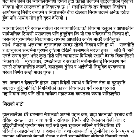
गर्दा मौन बस्ने तर न्यायालयमाथि हमला हुँदा काखी बजाउने बुद्धिजीवीको प्रवृत्ति
शोकमा भोज खाएजस्तो हानिकारक छ ।’ महाभियोगकै डर देखाएर निर्वाचन
आयोगलाई निरीह बनाउने र निर्वाचनकै बीच खेलका नियम बदल्ने अनेक हर्कत
हुँदा पनि आयोग मौन हुने दृश्य देखियो ।
न्यायपालिका पूरै स्वच्छ नहोला तर न्यायपालिकाको विषयमा हलुका र आधारहीन
सार्वजनिक टिप्पणी यसकारण पनि हुनुहुँदैन कि यो एक संवेदनशील निकाय हो,
जसबारे प्रामाणिक निकायबाट तथ्यमा आधारित आरोप मात्रै लागिनुपर्छ ।
साथै, नेपालमा अरूभन्दा तुलनात्मक स्वच्छ रहेको निकाय पनि हो यो । राजनीति
र कानुनका सन्दर्भमा प्रथम दृष्टिमा देखिने प्रमाणको महत्त्व हुन्छ । जति नै ‘सबै
उस्तै खराब हुन्’ भनेर कुरा मोडे पनि न्यायालय विधिको रक्षामा देशकै विश्वासिलो
निकाय हो । भ्रष्टाचार, दण्डहीनता र सरकारी मनोमानीलाई नियन्त्रण गर्न
उसले लोकमानसिंह कार्की, बालकृष्ण ढुंगेल र आईजीपी नियुक्ति प्रकरणमा
गरेका निर्णय सम्झे मात्र पुग्छ ।
तर, जनता र देशप्रति होइन, छद्म विदेशी स्वार्थ र विभिन्न नेता वा गुटप्रति
बफादार बुद्धिजीवीको बिगबिगीको कारण विषयान्तर गर्ने यस्ता प्रयास
महाभियोगभन्दा पनि सीमा नाघेका महालज्जा काण्डका रूपमा सम्झिइनेछ ।
जितको बाटो
हालसालैका धेरै घटनामा नेपालको आफ्नो पहल कम, बाह्य घटनाको प्रभाव बढी
देखिन सक्छ । तर, नाकाबन्दी र संविधान निर्माणपछि नेपालका केही नेता र
बुद्धिजीवीलाई प्रयोग गरेर यहाँ सबै कुरा घुमाउन सकिने परिस्थितिमा धेरै
परिवर्तन आइसकेको छ । अक्षम नेता तथा आत्मघाती बुद्धिजीवीका अनेक प्रयास
बाबजुद अग्लिएको नेपाली चेतना र केही भूराजनीतिक संयोगले बिस्तारै हाम्रो