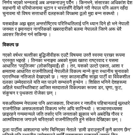
निर्णय भएको भन्नलाई अब अनकनाउनु पर्दैन । किनभने, संसारका अधिकांश देश
सहभागी यो परियोजनामा भुटान र भारतसँगै देखिने गरी नेपाल पनि अलग रहँदा
चुनावमा यो विषय सत्ताधारी दलहरूको विपक्षमा ठूलो मुद्दा बन्न सक्थ्यो ।
यसबाहेक अझ बृहत् अन्तर्राष्ट्रिय परिस्थितिलाई पनि ध्यान दिने हो भने नेपाली
जनमत र इमानदार नागरिकको खबरदारीको बलमा नेपालले जित्ने अरू धेरै
अवसर सिर्जना गर्न सकिन्छ ।
विकल्प छ
गएको वर्षभर चल्तीका बुद्धिजीवीहरू एउटै विषयमा उस्तै स्वरमा प्रखर रूपमा
प्रस्तुत भइरहे । तिनका भनाइमा अबको मुख्य खतरा राष्ट्रवाद र यसमा
आधारित ‘पपुलिजम’ (लोकरिझ्याइँ) हो । तर, यसको उल्टो एकता, आशा र
क्षमतामा आधारित राजनीतिलाई नेपालीले विकल्प मान्ने कुरा स्थानीय चुनावको
प्रारम्भिक नतिजाले देखाएको छ । नत्र काठमाडौँमा साझा पार्टी वा विवेकशील
दलका उम्मेदवारले यति मत पाउने सम्भावनै हुन्थेन । शिक्षित भनिने देशहरूमा
अहिले यथास्थितिबाट आजित मतदाताले विकल्पका रूपमा डर, घृणा, फुट,
संकुचन र पृथकता रोजेका छन् ।
यसअघिसम्म नेपालमा पनि अराजकता, विभाजन र नश्लीय पहिचानलाई मूलधारे
राजनीतिक असफलताको विकल्प भनेर अघि सारिन्थ्यो । सञ्चारमाध्यममा
छाइरहने गन्यमान्यले जति तर्साए पनि जनताको झुकाव भने अबदेखि गौरव र
आत्मविश्वास जगाउने चरित्रको राजनीतिप्रति हुने संकेत देखिएका छन् ।
ठूला पार्टीमा आशलाग्दा भनेर चिनिएका नेताले ‘हामी डराउनुपर्ने कुनै कारण छैन’