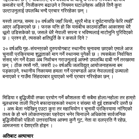
कमजोर पार्ने, निजीकरण बढाउने र नियमन घटाउनेहरू अहिले तिनै कुरा
उल्टाउनुलाई उपलब्धि भन्दै प्रचार गरिरहेका छन् ।
यस्तो लाग्छ, समय २० वर्षअघि जहाँ थियो, थुप्रै मोड र दुर्घटनापछि फेरि त्यहीँ
आएर अड्किएको छ । फरक यत्ति हो कि यसबीच काठमाडौँका आकाशमा धेरै
धूलो उडिसकेको छ, जसले धेरै नेपाली सपना र भविष्यलाई माटोमुनि पुरिदिएको
छ । प्रश्न हो, त्यसको क्षतिपूर्ति के र कसले दिने ?
२० वर्षअघि गृह–संयन्त्रको दुरुपयोगबाट स्थानीय चुनावमा छाएको एमाले आज
चुनावी प्रक्रियामा शुद्धताको माग गर्ने स्थानमा पुगेको छ । त्यसबेला निर्वाचित
संसद् भंग गर्ने देउवा अब निर्वाचन गराउनुलाई आफ्नो उपलब्धि दाबी गर्ने तरखरमा
छन् । ठीक त्यसै गरी, जसरी २० वर्षअघि जलविद्युत् आयोजनाहरूमा बम
पड्काउने, स्थानीय निकायमा हमला गर्ने प्रचण्डले आज नेपाललाई उज्यालो
बनाएको र गाउँमा सिंहदरबार पुर्‍याएको भनी प्रचार गरिरहेका छन् ।
मिडिया र बुद्धिजीवी तप्का प्रयोग गर्ने कौशलता यी सबैमा होला/नहोला तर हाम्रो
मूलधारमा ताली पिट्ने बफादारहरूको स्थान र संख्या यो दुई दशकभरि उस्तै छ
। अरू बेला नदेखिनु एउटा कुरा तर महाभियोग र चुनावी प्रक्रियामा नांगिएको
तथ्य के हो भने लोकतन्त्रका पहरेदार भनेर चिनाउने अधिकांश सार्वजनिक
बुद्धिजीवीको पहिलो उत्तरदायित्व आफ्ना कुनै गुट, नेता वा दलप्रति नै रहेछ,
आमजनता र देशप्रति होइन ।
अतिबाट अत्याचार