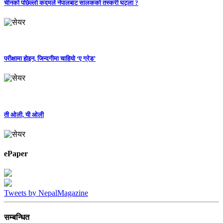
चीनको पछिल्लो कदमले नेपालबाट सालकको तस्करी घट्ला ?
परीक्षामा होइन, जिन्दगीमा चाहियो ‘ए ग्रेड’
ती ओली, यी ओली
ePaper
Tweets by NepalMagazine
सम्बन्धित