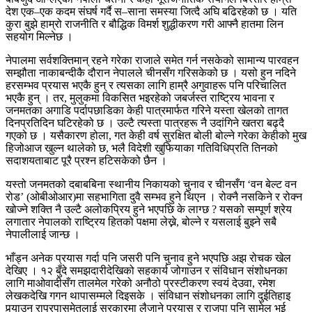
देश एक–एक कदम संघर्ष गर्दै स–साना समस्या जित्दै अघि बढिरहेको छ । यति
कुरा बुझे हाम्रो राजनीति र बौद्धिक विमर्श शुद्धीकरण गरी आफ्नै हातमा लिन
सहयोग मिल्नेछ ।
नेपालमा सर्वशक्तिमान् रहने गरेका राजाले समेत गर्न नसकेको सामान्य पारवहन
सम्झौता नाकाबन्दीकै दौरान नेपालले चीनसँग गरिसकेको छ । यसो हुन नदिने
हरसम्भव प्रयास भएकै हुन् र त्यसका लागि हाम्रै अगुवाहरू पनि परिचालित
भएकै हुन् । तर, मुलुकमा विकसित भइरहेको जबर्जस्त राष्ट्रिय भावना र
जनमतका अगाडि पर्दापछाडिका केही पात्रमार्फत गरिने यस्ता खेलको तागत
दिनप्रतिदिन घटिरहेको छ । उल्टै त्यस्ता पात्रहरू नै उदांगिने खतरा बढ्दै
गएको छ । यसैकारण होला, गत केही वर्ष सुरक्षित बोली बोल्ने गरेका केहीको मुख
हिजोआज खुल्न थालेको छ, भलै विदेशी खुफियाका गतिविधिप्रति तिनको
सदाशयताबाट पूरै प्रश्न हटिसकेको छैन ।
यस्तो जनमतको दबाबबिना स्थानीय निकायको चुनाव र चीनसँग ‘वन बेल्ट वन
रोड’ (ओबीओआर)मा सहभागिता दुवै सम्भव हुने थिएन । रोक्नै नसकिने र रोक्न
खोज्ने शक्ति नै उल्टै अलोकप्रिय हुने भएपछि के लाग्छ ? यसको सम्पूर्ण श्रेय
लगातार नेपालको राष्ट्रिय हितको पक्षमा लेख्ने, बोल्ने र यसलाई बुझ्ने सबै
नेपालीलाई जान्छ ।
भाँड्न अनेक प्रयास गर्दा पनि जसरी पनि चुनाव हुने भएपछि अझ रोचक खेल
देखिए । १२ बुँदे समझदारीदेखिको सहकार्य जोगाउन र संविधान संशोधनका
लागि माओवादीसँग तालमेल गरेको अनौठो प्रस्टीकरण स्वयं देउवा, रमेश
लेखकदेखि गगन थापासम्मले दिइसके । संविधान संशोधनका लागि दुईतिहाइ
पुर्‍याउन राप्रपासमेतलाई सरकारमा लैजाने प्रयास र राजपा पनि सामेल भई