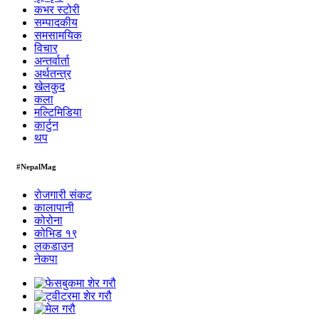
कभर स्टोरी
सम्पादकीय
समसामयिक
विचार
अन्तर्वार्ता
अर्थतन्त्र
खेलकुद
कला
मल्टिमिडिया
कार्टुन
थप
#NepalMag
रोजगारी संकट
कालापानी
कोरोना
कोभिड १९
लकडाउन
नेकपा