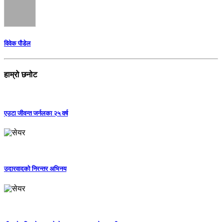
विवेक पौडेल
हाम्रो छनोट
एउटा जीवन्त जर्नलका २५ वर्ष
उदारवादको निरन्तर अभिनय