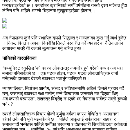
नेपाली कांग्रेस भने अब सानसँग माओवाद र प्रचण्डपथको झन्डा
फरफराइरहेको छ । अक्टोबर क्रान्तिको सयौँ वर्षगाँठमा यस्तो दृश्य मञ्चित हुँदा
लेनिन पनि अहिले आफ्नो चिहानमा मुस्कुराइरहेका होलान् ।
अब नेपालका कुनै पनि स्थापित दलले सिद्धान्त र मान्यताका कुरा गर्नु व्यर्थ हुनेछ
। निकट विगत र अबका दिनदेखि तिनले प्रदर्शित गर्ने व्यवहार वा नैतिकताका
आधारमा मात्रै यी दलको मूल्यांकन गर्नु उचित हुन्छ ।
नांगिएको वास्तविकता
‘कम्युनिस्ट स्कुलिङ’को कारण लोकतन्त्र कमजोर हुने गरेको कथन अब भद्दा
मजाक बनिसकेको छ । एक पटक होइन, पटक–पटक लोकतान्त्रिक दाबी
गर्नेहरूकै हातबाट देशको व्यवस्था भताभुंग पारिएको छ ।
न्यायपालिका, निर्वाचन आयोग, संसद् र संविधानमाथि अहिले तिनले प्रहार गर्दै
छन्, जसलाई व्यवस्था रक्षा गर्लान् भन्ने विश्वासमा जनताले मत दिएका थिए ।
अब कसले पत्याउला, सशस्त्र विद्रोह नभएको भए नेपालमा सर्वत्र राम्रो हुन्थ्यो
भनेर ?
त्यस्तै लोकतान्त्रिक विचार बोक्ने बुर्जुवा वर्गका कारण बेथिति र असमानता
रहेको तर्क पनि भुत्ते भइसकेको छ । पहिले आफूलाई सर्वहाराका सहारा र
समाजवादी भन्नेहरू अहिले अर्बौंका घरजग्गा र दोहनकारी सिन्डीकेटका हर्ताकर्ता
भइसकेका छन् । अर्कोतिर, २० वर्षअघि अन्धाधुन्ध रूपमा राज्यका दायित्व