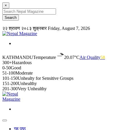
×
२२ श्रावण २०८३ शुक्रबार
Friday, August 7, 2026
KATHMANDU
Temperature
20.07°C
Air Quality
58
300+
Hazardous
0-50
Good
51-100
Moderate
101-150
Unhealty for Sensitive Groups
151-200
Unhealthy
201-300
Very Unhealthy
गृह पृष्ठ