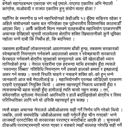
बनेको महागठबन्धन एकाएक भंग भई एमाले–राप्रपा एकातिर अनि नेपाली
कांग्रेस, माओवादी र राजपा एकातिर हुनु संयोग मात्र होला ?
यहाँनिर के स्मरणीय छ भने महाभियोगको केहीअघि १२ बुँदेमा सक्रिय रहेका र
अहिले संशोधनको पक्षमा बल गरिरहेका एक पूर्वभारतीय विदेशसचिव काठमाडौँ
आएका थिए । आफैँ कहिल्यै मिल्न नसक्ने दलहरूबीच महाभियोग प्रकरणसँगै
अचानक देखिएको चुनावी तालमेलमा क्षेत्रीय शक्ति खिचातानीको कुनै भूमिका
नहोला भन्ने दाबी कि निर्बोध हो, कि बदनियत ।
जबसम्म हामीकहाँ लोकतन्त्रको आवरणसम्म बाँकी हुन्छ, तबसम्म सरकारको
स्वेच्छाचारी नियन्त्रण गर्नसक्ने अदालतको क्षमता र स्वेच्छाचारी सरकारले
फेरबदल गर्नसक्ने क्षेत्रीय सुरक्षाको सन्तुलनले अरू धेरै खेलाडीको ध्यान
तानिरहेको हुन्छ । नेपाल प्रहरीमा एक हदभन्दा माथि हस्तक्षेप हुँदा त्यसले
‘स्वतन्त्र तिब्बत’ गतिविधि नियन्त्रण गर्ने उसको हालको क्षमता र इच्छालाई
असर गर्न सक्छ । यस्तो स्थिति चाहने र नचाहने शक्ति को–को हुन् भन्ने
जानकारी आज सबै नेपालीलाई छ । महाभियोगसँग प्रत्यक्ष जोडिएको प्रकरण
प्रहरी प्रमुखको नियुक्ति थियो । आफ्ना महत्त्वपूर्ण निकाय धराशयी हुँदा र
त्यससम्बन्धी बहस सतही हुँदा हामीलाई त्यति चासो नहुन सक्छ । तर,
संवेदनशील भूगोलमा नेपालको अवस्थिति र हालै बदलिइरहेको क्षेत्रीय र विश्व
परिस्थितिका लागि भने यो उत्तिकै महत्त्वपूर्ण हुन सक्छ ।
त्यसै बखत अचानक नेपालले ओबीओआरमा सही गर्ने निर्णय पनि गरेको थियो ।
जबकि, लामो समयदेखि ‘ओबीओआरमा सही गर्नुपर्ने हुँदा चीन नगएको’ भन्ने
लाजमर्दो प्रस्टोक्ति यो सरकारका परराष्ट्र मन्त्रीबाट आएकै हो । चुनावको
ठीकअघि परराष्ट्रमन्त्री भारत गएका र यसबारे त्यहाँ सल्लाह गरेपछि सही गर्ने