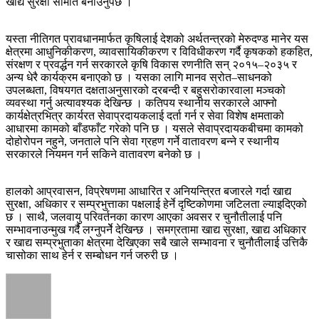
खाद्य सुरक्षा समिति बनाउनुपर्छ ।
यस्ता नीतिगत प्रावधानमार्फत कृषिलाई देशको अर्थतन्त्रको मेरुदण्ड मानेर यस
क्षेत्रमा आधुनिकीकरण, व्यावसायिकीकरण र विविधीकरण गर्दै कृषकको हकहित,
संरक्षण र प्रवर्द्धन गर्न सरकारले कृषि विकास रणनीति सन् २०१५–२०३५ र
अन्य धेरै कार्यक्रम बनाएको छ । यसका लागि मानव स्रोत–साधनको
उपलब्धता, विषयगत दक्षताअनुसारको दरबन्दी र बहुसरोकारवाला मञ्चको
व्यवस्था गर्नु अत्यावश्यक देखिन्छ । कतिपय स्थानीय सरकारले आफ्नो
कार्यक्षेत्रभित्र कार्यरत सेवाप्रदायकलाई दर्ता गर्न र सेवा विशेष क्षमताको
आधारमा कामको बाँडफाँट गरेको पनि छ । यसले सेवाप्रदायकबीचमा कामको
दोहोरोपन नहुने, जनताले पनि सेवा ग्रहण गर्ने वातावरण बन्‍ने र स्थानीय
सरकारले नियमन गर्न सकिने वातावरण बनेको छ ।
हालको आप्रवासन, विप्रेषणमा आधारित र अनियन्त्रित बजारले गर्दा खाद्य
सुरक्षा, अधिकार र सम्प्रभुत्ताका पक्षलाई हेर्ने दृष्टिकोणमा जटिलता ल्याइदिएको
छ । साथै, जलवायु परिवर्तनका कारण आएका अवसर र चुनौतीलाई पनि
सम्भावनाउन्मुख गर्दै लग्‍नुपर्नेे देखिन्छ । समग्रतामा खाद्य सुरक्षा, खाद्य अधिकार
र खाद्य सम्प्रभुताका क्षेत्रमा देखिएका सबै खाले सम्भावना र चुनौतीलाई उत्तिकै
चासोका साथ हेर्न र सम्बोधन गर्न जरुरी छ ।