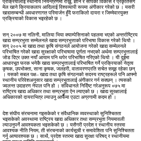
प्रक्रियालाई स्थानीय नियन्त्रणमा राख्नु, ज्ञान र सीपको विकास र प्रकृतिसँग
मेल खाने क्रियाकलाप आदिलाई विश्वव्यापी रूपमा अंगीकार गरेको छ । यसरी
खाद्यसम्बन्धी अवधारणागत परिमार्जन हुँदै फराकिलो दायरा र जिम्मेवारयुक्त
प्रक्रियाको विकास भइरहेको छ ।
सन् २००७ मा नलिनी, मालिया भिया क्याम्पेसिनाको पहलमा भएको अन्तर्राष्ट्रिय
खाद्य सम्प्रभुत्ता सम्मेलनले खाद्य सम्प्रभुत्ताको परिभाषा विकास गरेको थियो ।
सन् २००५ मा खाद्य तथा कृषि संगठनले आयोजना गरेको खाद्य सम्मेलनले
परिभाषित गरेको खाद्य सुरक्षाको परिभाषामा पूर्णता नभएको अर्थमा सम्प्रभुत्तालाई
जोड दिएर उक्त नयाँ आयाम पनि थपेर परिभाषित गरिएको थियो । यी दुईमा
आधारभूत फरक भनेकै खाद्य सम्प्रभुत्तालाई परिभाषित गर्ने प्रक्रियाको नेतृत्व
कृषक, उपभोक्ता, साना कृषक, जलहरी, वातावरणप्रति सचेत समूह रहेका छन्
। यसको सबल पक्ष– खाद्य तथा कृषि संगठनको सदस्य राष्ट्रहरूले पनि आफ्नो
स्थानीय परिवेशअनुसार खाद्य सम्प्रभुतालाई अंगीकार गर्न सक्छन् । त्यसको
ज्वलन्त उदाहरण नेपाल पनि हो । संविधानले निर्दिष्ट गरेअनुरूप ०७५ मा
राष्ट्रिय खाद्य अधिकार तथा सम्प्रभुता ऐन ल्याएको छ । खाद्य सुरक्षालाई
अधिकारको दायराभित्र ल्याउनु आफैँमा एउटा अग्रगामी कदम हो ।
देश संघीय संरचनामा गइसकेको र संवैधानिक व्यवस्थाको सुनिश्चितता
भइसकेको अवस्थामा राष्ट्रिय खाद्य अधिकार तथा सम्प्रभुता नियमावली
ल्याउनुपर्ने आवश्यकता भइसकेको छ । यसैगरी प्रदेश र स्थानीय स्तरमा
आवश्यक नीति नियम, ती संरचनाको कार्यसूची र समावेशिता पनि सुनिश्चितता
गर्नु अत्यावश्यक छ । साथै, प्रदेश स्तरमा खाद्य सुरक्षा परिषद् र स्थानीयमा