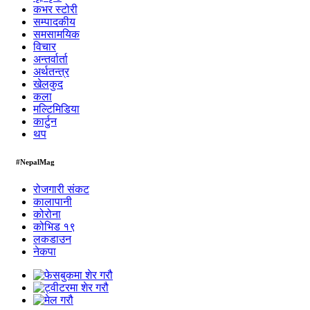
कभर स्टोरी
सम्पादकीय
समसामयिक
विचार
अन्तर्वार्ता
अर्थतन्त्र
खेलकुद
कला
मल्टिमिडिया
कार्टुन
थप
#NepalMag
रोजगारी संकट
कालापानी
कोरोना
कोभिड १९
लकडाउन
नेकपा