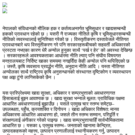
नेपालको संविधानको मौलिक हक र कर्तव्यअन्तर्गत भूमिसुधार र खाद्यसम्बन्धी
हकको प्रावधान रहेको छ । यसरी नै राज्यका नीतिले कृषि र भूमिसुधारसम्बन्धी
नीतिको व्यवस्थालाई सुनिश्चित गरेको छ । विस्तृतीकरण दस्तावेजले नीतिगत
प्रावधानबारे थप विस्तृतीकरण गरे पनि सरकारहरूबीचको सहवर्ती अधिकारको
प्रस्टता नभएका कारण धेरै अन्योल हुनुका साथै ‘पर्ख र हेर’ को अवस्था देखिन्छ
। सरकारहरूले आवश्यकताका आधारमा नीति ल्याए पनि संघीय विषयगत
मन्त्रालयबाट निर्दिष्ट खाका समयमा नगइदिँदा केही अन्योल पनि थपिदिएको छ
। जस्तै, कृषि व्यवसाय प्रवर्द्धन नीति, अनुदान नीति आदि । यस्ता नीतिगत
अन्योलका साथै राष्ट्रिय कृषि अनुसन्धानको संस्थागत दृष्टिकोण र व्यवस्थापन
पक्ष अझ टुंगो लागिसकेको छैन ।
यस प्ररिप्रेक्ष्यमा खाद्य सुरक्षा, अधिकार र सम्प्रभुत्ताको अवधारणागत
हिसाबलाई बुझ्‍न आवश्यक छ । खाद्य सुरक्षा भन्नाले मूलत: प्राविधिक पक्षमा
आधारित अवधारणालाई बुझाउँछ । यसले प्रमुख चार स्तम्भ समेट्छ–
उपलब्धता, पहुँच, क्रयशक्ति र दिगोपन । खाद्य अधिकार विशेषत: मानव
अधिकारमा आधारित अवधारणा हो, जसले तीन स्तम्भ सम्मान, परिपूर्ति र
संरक्षणलाई अंगीकार गरेको पाइन्छ । खाद्य सम्प्रभुत्ताचाहिँ सार्वभौमिकतामा
आधारित छ । यसका ६ प्रमुख स्तम्भ– जनताको खानामा केन्द्रित,
उत्पादकहरूको महत्त्व, उत्पादन प्रणालीलाई स्थानीयकरण गर्नु, उत्पादन