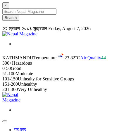
×
२२ श्रावण २०८३ शुक्रबार
Friday, August 7, 2026
KATHMANDU
Temperature
23.82°C
Air Quality
44
300+
Hazardous
0-50
Good
51-100
Moderate
101-150
Unhealty for Sensitive Groups
151-200
Unhealthy
201-300
Very Unhealthy
गृह पृष्ठ