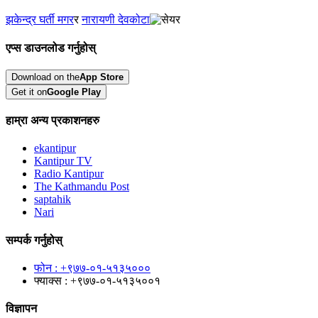
झकेन्द्र घर्ती मगर
र
नारायणी देवकोटा
एप्स डाउनलोड गर्नुहोस्
Download on the
App Store
Get it on
Google Play
हाम्रा अन्य प्रकाशनहरु
ekantipur
Kantipur TV
Radio Kantipur
The Kathmandu Post
saptahik
Nari
सम्पर्क गर्नुहोस्
फोन : +९७७-०१-५१३५०००
फ्याक्स : +९७७-०१-५१३५००१
विज्ञापन