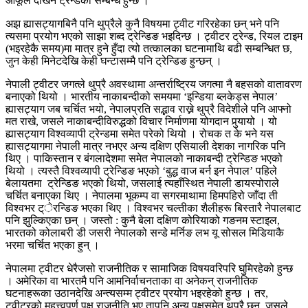
आफूले देखिने ट्रेन्डको सम्बन्ध हुन्छ ।
अझ ह्यासट्यागबिनै पनि थुप्रैले कुनै विषयमा ट्वीट गरिरहेका छन् भने पनि
त्यसमा प्रयोग भएको साझा शब्द ट्रेन्डिङ भइदिन्छ । ट्वीटर ट्रेन्ड, रियल टाइम
(भइरहेकै समय)मा मात्र हुने हुँदा त्यो तत्कालका घटनामाथि बढी सम्बन्धित छ,
जुन केही मिनेटदेखि केही घन्टासम्मै पनि ट्रेन्डिङ हुन्छन् ।
नेपाली ट्वीटर जगत्ले थुप्रै अवस्थामा अन्तर्राष्ट्रिय जगत्मा नै बहसको वातावरण
बनाएको थियो । भारतीय नाकाबन्दीको समयमा ‘इन्डिया ब्लकेड्स नेपाल’
ह्यासट्याग जब चर्चित भयो, नेपालप्रति सद्भाव राख्ने थुप्रै विदेशीले पनि आफ्नो
मत राखे, जसले नाकाबन्दीविरुद्धको विचार निर्माणमा योगदान पुर्‍यायो । यो
ह्यासट्याग विश्वव्यापी ट्रेन्डमा समेत परेको थियो । रोचक त के भने यस
ह्यासट्यागमा नेपाली मात्र नभएर अन्य दक्षिण एसियाली देशका नागरिक पनि
थिए । पाकिस्तान र बंगलादेशमा समेत नेपालको नाकाबन्दी ट्रेन्डिङ भएको
थियो । त्यस्तै विश्वव्यापी ट्रेन्डिङ भएको ‘बुद्ध वाज बर्न इन नेपाल’ पहिले
बेलायतमा ट्रेन्डिङ भएको थियो, जसलाई त्यहाँस्थित नेपाली डायस्पोराले
चर्चित बनाएका थिए । नेपालमा भूकम्प वा सगरमाथामा हिमपहिरो जाँदा ती
विश्वभर ट्ेरन्डिङ भएका थिए । विश्वभर चल्तीका शैलीहरू बिस्तारै नेपालबाट
पनि झुल्किएका छन् । जस्तो : कुनै बेला दक्षिण कोरियाको गङनम स्टाइल,
भारतको कोलाबरी डी जसरी नेपालको सन्डे मर्निङ लभ यू सोसल मिडियाकै
भरमा चर्चित भएका हुन् ।
नेपालमा ट्वीटर धेरैजसो राजनीतिक र सामाजिक विषयवरिपरि घुमिरहेको हुन्छ
। अमेरिका वा भारतमै पनि आमनिर्वाचनताका वा अनेकन् राजनीतिक
घटनाहरूका उठानदेखि अन्त्यसम्म ट्वीटर प्रयोग भइरहेको हुन्छ । तर,
ट्वीटरको महत्त्वपूर्ण पक्ष राजनीति भए तापनि अन्य पक्षसमेत थुप्रै छन्, जसले