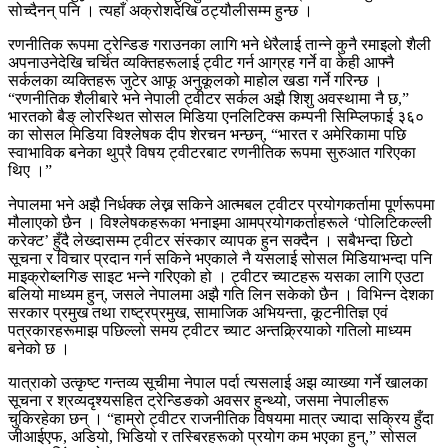
सोच्दैनन् पनि । त्यहाँ अक्रोशदेखि ठट्यौलीसम्म हुन्छ ।
रणनीतिक रूपमा ट्रेन्डिङ गराउनका लागि भने धेरैलाई तान्ने कुनै रमाइलो शैली
अपनाउनेदेखि चर्चित व्यक्तिहरूलाई ट्वीट गर्न आग्रह गर्ने वा केही आफ्नै
सर्कलका व्यक्तिहरू जुटेर आफू अनुकूलको माहोल खडा गर्ने गरिन्छ ।
“रणनीतिक शैलीबारे भने नेपाली ट्वीटर सर्कल अझै शिशु अवस्थामा नै छ,”
भारतको बैङ् लोरस्थित सोसल मिडिया एनलिटिक्स कम्पनी सिम्प्लिफाई ३६०
का सोसल मिडिया विश्लेषक दीप शेरचन भन्छन्, “भारत र अमेरिकामा पछि
स्वाभाविक बनेका थुप्रै विषय ट्वीटरबाट रणनीतिक रूपमा सुरुआत गरिएका
थिए ।”
नेपालमा भने अझै निर्धक्क लेख्न सकिने आत्मबल ट्वीटर प्रयोगकर्तामा पूर्णरूपमा
मौलाएको छैन । विश्लेषकहरूका भनाइमा आमप्रयोगकर्ताहरूले ‘पोलिटिकल्ली
करेक्ट’ हुँदै लेख्दासम्म ट्वीटर संस्कार व्यापक हुन सक्दैन । सबैभन्दा छिटो
सूचना र विचार प्रदान गर्न सकिने भएकाले नै यसलाई सोसल मिडियाभन्दा पनि
माइक्रोब्लगिङ साइट भन्ने गरिएको हो । ट्वीटर च्याटहरू यसका लागि एउटा
बलियो माध्यम हुन्, जसले नेपालमा अझै गति लिन सकेको छैन । विभिन्न देशका
सरकार प्रमुख तथा राष्ट्रप्रमुख, सामाजिक अभियन्ता, कूटनीतिज्ञ एवं
पत्रकारहरूमाझ पछिल्लो समय ट्वीटर च्याट अन्तक्र्रियाको गतिलो माध्यम
बनेको छ ।
यात्राको उत्कृष्ट गन्तव्य सूचीमा नेपाल पर्दा त्यसलाई अझ व्याख्या गर्ने खालका
सूचना र श्रव्यदृश्यसहित ट्रेन्डिङको अवसर हुन्थ्यो, जसमा नेपालीहरू
चुकिरहेका छन् । “हाम्रो ट्वीटर राजनीतिक विषयमा मात्र ज्यादा सक्रिय हुँदा
जीआईएफ, अडियो, भिडियो र तस्बिरहरूको प्रयोग कम भएका हुन्,” सोसल