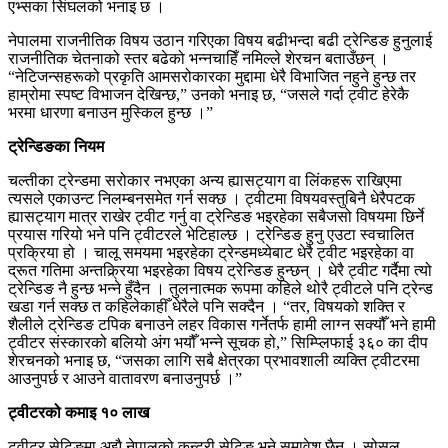
एभ्सका सिंघलको भनाइ छ ।
नेपालमा राजनीतिक विषय उठान गरिएका विषय बढीभन्दा बढी ट्रेन्डिङ हुनुलाई
राजनीतिक चेतनाको स्तर बढेको भन्नचाहिँ नमिल्ले शेरचन बताउँछन् ।
“नेटिजन्सहरूको प्रकृति आमसरोकारका मुद्दामा धेरै विभाजित नहुने हुन्छ तर
हाम्रोमा स्पष्ट विभाजन देखिन्छ,” उनको भनाइ छ, “जसले गर्दा ट्वीट हेरेकै
भरमा धारणा बनाउन मुस्किल हुन्छ ।”
ट्रेन्डिङका नियम
चल्तीका ट्रेन्डमा सरोकार नभएका अन्य ह्यासट्याग वा लिंकहरू राखिएमा
त्यसले एकाउन्ट निलम्बनसमेत गर्न सक्छ । ट्वीटमा विषयवस्तुबिनै धेरैपटक
ह्यासट्याग मात्र राखेर ट्वीट गर्नु वा ट्रेन्डिङ भइरहेका सबैजसो विषयमा छिर्ने
प्रयास गरियो भने पनि ट्वीटरले भेटिहाल्छ । ट्रेन्डिङ हुनु एउटा स्वचालित
प्रक्रिया हो । चालू समयमा भइरहेका ट्रेन्डमध्येबाट धेरै ट्वीट भइरहेका वा
द्रूत गतिमा अन्तक्र्रिया भइरहेका विषय ट्रेन्डिङ हुन्छन् । धेरै ट्वीट गर्दैमा त्यो
ट्रेन्डिङ नै हुन्छ भन्ने हुँदैन । तुलनात्मक रूपमा कहिले थोरै ट्वीटले पनि ट्रेन्ड
खडा गर्न सक्छ त कहिलेकाहीँ धेरैले पनि सक्दैन । “तर, विषयको शक्ति र
शैलीले ट्रेन्डिङ टपिक बनाउने लहर विकास गर्नेतर्फ हामी लाग्न सक्यौँ भने हामी
ट्वीटर संस्कारको बलियो अंग भयौँ भन्ने सूचक हो,” सिम्प्लिफाई ३६० का दीप
शेरचनको भनाइ छ, “जसका लागि सबै क्षेत्रका प्रभावशाली व्यक्ति ट्वीटरमा
आउनुपर्छ र आउने वातावरण बनाउनुपर्छ ।”
ट्वीटरको कमाइ १० लाख
ट्वीटर सेटिङमा अझै नेपालको कन्ट्री सेटिङ भने समावेश छैन । सोसल