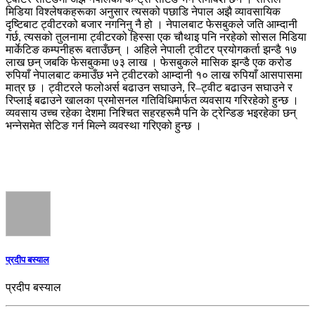
मिडिया विश्लेषकहरूका अनुसार त्यसको पछाडि नेपाल अझै व्यावसायिक
दृष्टिबाट ट्वीटरको बजार नगनिनु नै हो । नेपालबाट फेसबुकले जति आम्दानी
गर्छ, त्यसको तुलनामा ट्वीटरको हिस्सा एक चौथाइ पनि नरहेको सोसल मिडिया
मार्केटिङ कम्पनीहरू बताउँछन् । अहिले नेपाली ट्वीटर प्रयोगकर्ता झन्डै १७
लाख छन् जबकि फेसबुकमा ७३ लाख । फेसबुकले मासिक झन्डै एक करोड
रुपियाँ नेपालबाट कमाउँछ भने ट्वीटरको आम्दानी १० लाख रुपियाँ आसपासमा
मात्र छ । ट्वीटरले फलोअर्स बढाउन सघाउने, रि–ट्वीट बढाउन सघाउने र
रिप्लाई बढाउने खालका प्रमोसनल गतिविधिमार्फत व्यवसाय गरिरहेको हुन्छ ।
व्यवसाय उच्च रहेका देशमा निश्चित सहरहरूमै पनि के ट्रेन्डिङ भइरहेका छन्
भन्नेसमेत सेटिङ गर्न मिल्ने व्यवस्था गरिएको हुन्छ ।
प्रदीप बस्याल
प्रदीप बस्याल