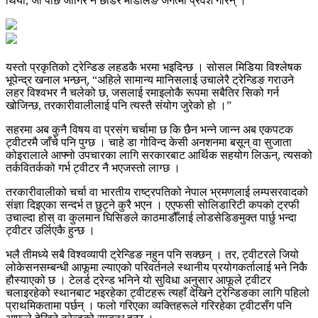
थियो, जो पछि जागिर नै छाडेर मोडलिङ जगत्मा प्रवेश गरिन् ।
यस्तो प्रकृतिको ट्रेन्डिङ लहडकै भरमा भइदिन्छ । सोसल मिडिया विश्लेषक
भूपेन्द्र खनाल भन्छन्, “अहिले सामान्य मानिसलाई उचालेरै ट्रेन्डिङ गराउने
लहर विश्वभर नै चलेको छ, जसलाई रमाइलोकै रूपमा सबैतिर सिको गर्न
खोजिन्छ, तरकारीवालीलाई पनि त्यस्तै संयोग जुरेको हो ।”
सहरमा अब कुनै विषय वा प्रसंग चर्चामा छ कि छैन भन्ने जान्न अब एकपटक
ट्वीटरमै जाँचे पनि पुग्छ । चाहे डा गोविन्द केसी अनशनमा बसून् वा सुजाता
कोइरालाले आफ्नो उपचारका लागि सरकारबाट आर्थिक सहयोग लिऊन्, त्यसको
तर्कवितर्कको गर्भ ट्वीटर नै भएजस्तो लाग्छ ।
तरकारीवालीको चर्चा वा भारतीय राष्ट्रपतिको नेपाल भ्रमणलाई लम्पसरवादको
संज्ञा दिइएका सन्दर्भ त छुट्ने कुरै भएन । एएफसी सोलिडारिटी कपको ट्रफी
उचाल्दा होस् वा कुलमान घिसिङले काठमाडौँलाई लोडसेडिङमुक्त पार्छु भन्दा
ट्वीटर उर्लिएकै हुन्छ ।
भलै तीमध्ये सबै विश्वव्यापी ट्रेन्डिङ नहुन पनि सक्छन् । तर, ट्वीटरले जियो
लोकेसनसम्बन्धी आफूमा ल्याएको परिवर्तनले स्थानीय प्रयोगकर्तालाई भने निकै
हौस्याएको छ । टेलर्ड ट्रेन्ड भनिने यो सुविधा अनुसार आफूले ट्वीटर
चलाइरहेको स्थानबाट भइरहेका ट्वीटहरू त्यहाँ देखिने ट्रेन्डिङका लागि पहिलो
प्राथमिकतामा पर्छन् । फलो गरिएका व्यक्तिहरूले गरिरहेका ट्वीटसँग पनि