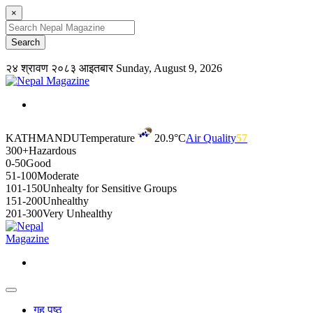
×
२४ श्रावण २०८३ आइतबार
Sunday, August 9, 2026
KATHMANDU
Temperature
20.9°C
Air Quality
57
300+
Hazardous
0-50
Good
51-100
Moderate
101-150
Unhealty for Sensitive Groups
151-200
Unhealthy
201-300
Very Unhealthy
गृह पृष्ठ