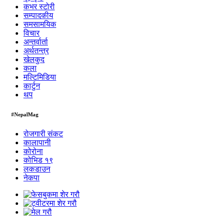
कभर स्टोरी
सम्पादकीय
समसामयिक
विचार
अन्तर्वार्ता
अर्थतन्त्र
खेलकुद
कला
मल्टिमिडिया
कार्टुन
थप
#NepalMag
रोजगारी संकट
कालापानी
कोरोना
कोभिड १९
लकडाउन
नेकपा