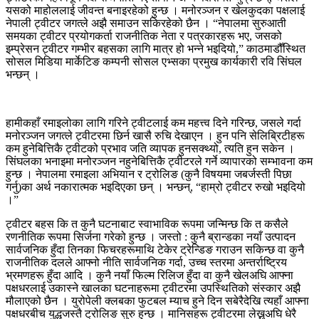
यसको माहोललाई जीवन्त बनाइरहेको हुन्छ । मनोरञ्जन र खेलकुदका पक्षलाई
नेपाली ट्वीटर जगत्ले अझै समाउन सकिरहेको छैन । “नेपालमा सुरुआती
समयका ट्वीटर प्रयोगकर्ता राजनीतिक नेता र पत्रकारहरू भए, जसको
इम्प्रेसन ट्वीटर गम्भीर बहसका लागि मात्र हो भन्ने भइदियो,” काठमाडौँस्थित
सोसल मिडिया मार्केटिङ कम्पनी सोसल एभ्सका प्रमुख कार्यकारी रवि सिंघल
भन्छन् ।
हामीकहाँ रमाइलोका लागि गरिने ट्वीटलाई कम महत्त्व दिने गरिन्छ, जसले गर्दा
मनोरञ्जन जगत्ले ट्वीटरमा छिर्न खासै रुचि देखाएन । हुन पनि सेलिब्रिटीहरू
कम हुनेबित्तिकै ट्वीटको प्रभाव जति व्यापक हुनसक्थ्यो, त्यति हुन सकेन ।
सिंघलका भनाइमा मनोरञ्जन नहुनेबित्तिकै ट्वीटरले गर्ने व्यापारको सम्भावना कम
हुन्छ । नेपालमा रमाइला अभियान र ट्रोलिङ (कुनै विषयमा जबर्जस्ती पिछा
गर्नु)का अर्थ नकारात्मक भइदिएका छन् । भन्छन्, “हाम्रो ट्वीटर रुखो भइदियो
।”
ट्वीटर बहस कि त कुनै घटनाबाट स्वाभाविक रूपमा जन्मिन्छ कि त कसैले
रणनीतिक रूपमा सिर्जना गरेको हुन्छ । जस्तो : कुनै ब्रान्डका नयाँ उत्पादन
सार्वजनिक हुँदा तिनका फिचरहरूमाथि टेकेर ट्रेन्डिङ गराउन सकिन्छ वा कुनै
राजनीतिक दलले आफ्नो नीति सार्वजनिक गर्दा, उच्च स्तरमा अन्तर्राष्ट्रिय
भ्रमणहरू हुँदा आदि । कुनै नयाँ फिल्म रिलिज हुँदा वा कुनै खेलअघि आफ्ना
पक्षधरलाई उकास्ने खालका घटनाहरूमा ट्वीटरमा उपस्थितिको संस्कार अझै
मौलाएको छैन । युरोपेली क्लबका फुटबल म्याच हुने दिन सबेरैदेखि त्यहाँ आफ्ना
पक्षधरबीच युद्धजस्तै ट्रोलिङ सुरु हुन्छ । मानिसहरू ट्वीटरमा लेख्नुअघि धेरै