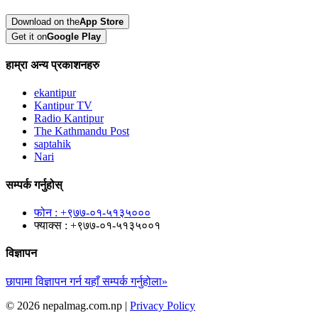
Download on the
App Store
Get it on
Google Play
हाम्रा अन्य प्रकाशनहरु
ekantipur
Kantipur TV
Radio Kantipur
The Kathmandu Post
saptahik
Nari
सम्पर्क गर्नुहोस्
फोन : +९७७-०१-५१३५०००
फ्याक्स : +९७७-०१-५१३५००१
विज्ञापन
छापामा विज्ञापन गर्न यहाँ सम्पर्क गर्नुहोला»
© 2026 nepalmag.com.np |
Privacy Policy