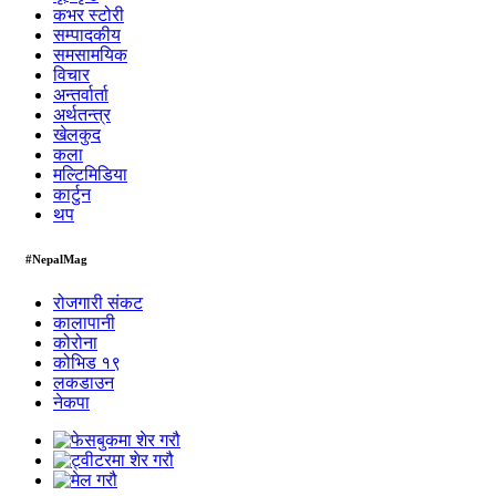
कभर स्टोरी
सम्पादकीय
समसामयिक
विचार
अन्तर्वार्ता
अर्थतन्त्र
खेलकुद
कला
मल्टिमिडिया
कार्टुन
थप
#NepalMag
रोजगारी संकट
कालापानी
कोरोना
कोभिड १९
लकडाउन
नेकपा