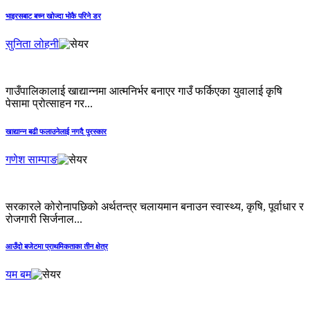
भाइरसबाट बच्‍न खोज्दा भोकै परिने डर
सुनिता लोहनी
गाउँपालिकालाई खाद्यान्नमा आत्मनिर्भर बनाएर गाउँ फर्किएका युवालाई कृषि
पेसामा प्रोत्साहन गर...
खाद्यान्‍न बढी फलाउनेलाई नगदै पुरस्कार
गणेश साम्पाङ
सरकारले कोरोनापछिको अर्थतन्त्र चलायमान बनाउन स्वास्थ्य, कृषि, पूर्वाधार र
रोजगारी सिर्जनाल...
आउँदो बजेटमा प्राथमिकताका तीन क्षेत्र
यम बम