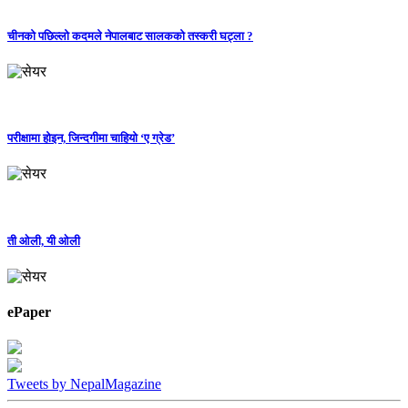
चीनको पछिल्लो कदमले नेपालबाट सालकको तस्करी घट्ला ?
परीक्षामा होइन, जिन्दगीमा चाहियो ‘ए ग्रेड’
ती ओली, यी ओली
ePaper
Tweets by NepalMagazine