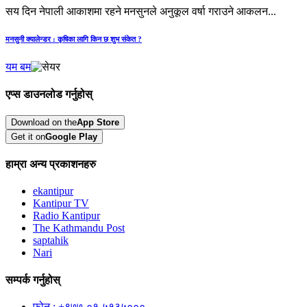
सय दिन नेपाली आकाशमा रहने मनसुनले अनुकूल वर्षा गराउने आकलन...
मनसुनी क्यालेन्डर : कृषिका लागि किन छ शुभ संकेत ?
यम बम
एप्स डाउनलोड गर्नुहोस्
Download on the
App Store
Get it on
Google Play
हाम्रा अन्य प्रकाशनहरु
ekantipur
Kantipur TV
Radio Kantipur
The Kathmandu Post
saptahik
Nari
सम्पर्क गर्नुहोस्
फोन : +९७७-०१-५१३५०००