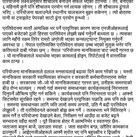
परियोजना लक्ष्यअनुसार शौचालय बनाउन सफल भएको ठानियो । तर, बनाएको
६ महिनामै कुनै पनि शौचालय प्रयोग गर्न लायक रहेनन् । ती शौचालय ढुंगाले
भरिए । परियोजना चलाउनेले स्थानीय चालचलन बुझ्न सकेनन् । त्यो क्षेत्रमा
पानी वा ट्वाइलेट पेपरको साटो ढुंगा प्रयोग हुन्थ्यो ।
प्रतिवेदनमा मात्रै अत्यधिक भर पर्ने प्रवृत्तिका कारण साना एनजीओहरूलाई
पाएको बजेटको ठूलो हिस्सा प्रतिवेदन लेख्नमै खर्च गर्नुपर्ने बाध्यता छ । त्यसका
लागि महँगो रकम तिरेर राम्रो अंग्रेजी भएका कन्सल्ट्यान्ट नियुक्त गर्नुपर्ने
अवस्था छ । नेपाल प्रतिव्यक्ति प्रतिवेदन संख्या उच्च भएको मुलुक भनेर पनि
कतिपयले दाबी गरेका छन् । नेपाल ‘परियोजना मानसिकता’बाट ज्यादै ग्रस्त छ
। यो मानसिकताले यथार्थमा भएका कामलाई होइन, रिपोर्टलाई नै वास्तविक
काम ठान्छ ।
परियोजना मानसिकताले दलाल मनसायलाई बढावा दिने काम गरेको छ । यस्तो
मानसिकता सरकारी स्वामित्वका संस्थान र सरकारी कर्मचारीतन्त्रमा समेत
हाबी छ । सरकारमा जो–जो यो मानसिकताबाट ग्रस्त छन्, उनीहरू समस्याको
बीउ रोप्न थाल्छन् । त्यसो गर्दा समस्या समाधानका कार्यक्रमलाई निरन्तरता
दिनुपर्ने औचित्य पुष्टि गर्न सकिने । कार्यक्रमले पनि निरन्तरता पाउने । आफ्नो
सिटसमेत सुरक्षित रहने । समस्या देखाउने प्रवृत्तिका पछाडि अरू पनि तर्क छन्
। समस्या समाधानका लागि जति लामो समय लगायो, उति नै बढी प्रतिवेदन
लेख्नुपर्ने । ती प्रतिवेदनले कामको बोझ कम गर्ने । तलबभत्ता भने मिलिरहने ।
काम गर्ने त परियोजना देखाउने बेला, निरीक्षण गर्न आउँदा वा बजेट बढ्ने
सम्भावना रहँदा मात्रै । पूरै विकास क्षेत्र नै आत्मनिर्भर र स्वतन्त्र छैन–
जताजता बाहुन बाजे, उताउता स्वाहा । जता सहयोग बग्छ, उतैतिर कामकाज
ढाल्नुपर्ने । आईएनजीओहरूले आफ्नै स्रोत भए पनि बहुपक्षीय र द्विपक्षीय