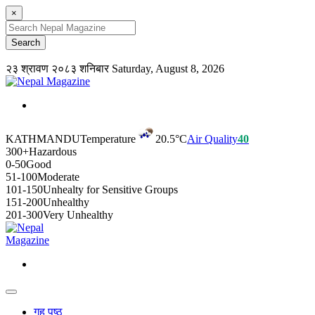
×
२३ श्रावण २०८३ शनिबार
Saturday, August 8, 2026
KATHMANDU
Temperature
20.5°C
Air Quality
40
300+
Hazardous
0-50
Good
51-100
Moderate
101-150
Unhealty for Sensitive Groups
151-200
Unhealthy
201-300
Very Unhealthy
गृह पृष्ठ