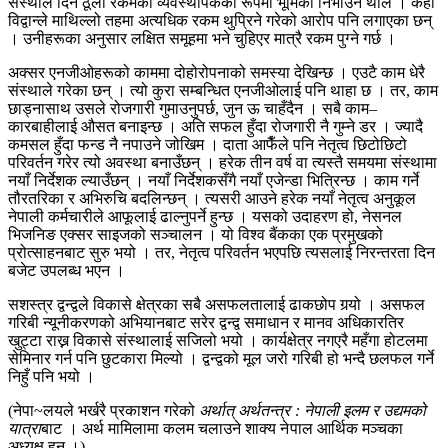
संस्थाले दिने ठूलो रकमको व्यवस्थापकका रूपमा भूमिका निभाउन थाले । केही
विद्वान्ले माथिल्लो तहमा अत्यधिक रकम थुप्रिने गरेको आरोप पनि लगाएका छन्
। उनीहरूका अनुसार लक्षित समूहमा भने चुहिएर मात्रै रकम पुग्ने गर्छ ।
अक्सर एनजीओहरूको काममा दोहोरोपनाको समस्या देखिन्छ । एउटै काम धेरै
संस्थाले गरेका छन् । त्यो कुरा सम्बन्धित एनजीओलाई पनि थाहा छ । तर, काम
छाड्नासाथ उसले रोजगारी गुमाउनुपर्छ, जुन ऊ चाहँदैन । सबै काम–
कारबाहीलाई औसत बनाइन्छ । अति सफल हुँदा रोजगारी नै गुम्ने डर । ज्यादै
कमसल हुँदा फन्ड नै नपाउने जोखिम । दाता आफैँले पनि नेतृत्व छिटोछिटो
परिवर्तन गरेर त्यो अवस्था बनाउँछन् । हरेक तीन वर्ष वा त्यस्तै समयमा संस्थामा
नयाँ निर्देशक ल्याउँछन् । नयाँ निर्देशकसँगै नयाँ एजेन्डा भित्रिन्छ । काम गर्ने
तौरतरिका र अभिरुचि बदलिन्छन् । त्यसरी आउने हरेक नयाँ नेतृत्व अनुकूल
नेपाली कर्मचारीले आफूलाई ढाल्नुपर्ने हुन्छ । यसको उदाहरण हो, नेसनल
भिजनिङ एक्सर साइजको सञ्चालन । यो विश्व बैंकका एक प्रमुखको
प्रोत्साहनबाट सुरु भयो । तर, नेतृत्व परिवर्तन भएपछि त्यसलाई निरन्तरता दिन
बजेट उपलब्ध भएन ।
सशस्त्र द्वन्द्वले विकासे क्षेत्रका सबै असफलतालाई ढाकछोप गर्‍यो । असफल
गरिबी न्यूनीकरणको अभियानबाट सरेर द्वन्द्व समाधान र मानव अधिकारतिर
खुट्टा राख्न विकासे संस्थालाई सजिलो भयो । कार्यक्षेत्र नगएरै महँगा होटलमा
सेमिनार गर्न पनि छुटकारा मिल्यो । द्वन्द्वको मूल जरो गरिबी हो भन्दै छलफल गर्ने
निहुँ पनि भयो ।
(नेपा~लयले भर्खरै प्रकाशन गरेको
अर्थात् अर्थतन्त्र
: नेपाली इलम र उद्यमको
यात्रा
बाट । अर्थ मामिलामा कलम चलाउने शाक्य ने पाल आर्थिक मञ्चका
अध्यक्ष हुन् ।)