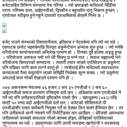
सञ्चालन गर्न सक्छन् । तिनको प्रपोजलमा समस्याप्रति चाख देखाइन्छ र
बजेटसहित विभिन्न संस्थामा पेस गरिन्छ । त्यो भर्‍याङको माथिल्लो सिँढीमा
प्राय: पश्चिमा दाता, आईएनजीओ, द्विपक्षीय र बहुपक्षीय दातृ निकाय हुन्छन् ।
प्रपोजल स्वीकृत हुने/नहुने दाताको प्राथमिकता क्षेत्रमै निर्भर छ ।
बजेट पाउने संस्थाको विश्वसनीयता, इतिहास र नेटवर्कमा पनि त्यो भर पर्छ ।
एकपटक छनोट भइसकेपछि विस्तृत डकुमेन्टेसन अभ्यास सुरु हुन्छ । त्यो भनेकै
परियोजना कार्यान्वयनको अभिलेख प्रमाण हो । तिनका दुवै हातमा लड्डु हुन्छ
। परियोजना असफल भयो भने धेरै सिक्नु छ भन्ने पाठ । सफल भइहाल्यो भने
परियोजना बिस्तारको सम्भावना । त्यसरी तयार भएको प्रतिवेदन वा डकुमेन्ट
पनि पछिका लागि काम लाग्ने वस्तु हो । त्यसैलाई हेरेर माथिल्लो व्यवस्थापन
करदाताको पैसा सदुपयोग भएको सम्झिँदै निर्धक्क सुत्न सक्छ । त्यो डकुमेन्ट
अरूलाई काम गरेको देखाउने प्रमाण पनि हो ।
०७४ असारसम्म नेपालमा ४६ हजार २ सय ३५ एनजीओ र २ सय ६०
आईएनजीओ समाज कल्याण परिषद्मा दर्ता छन् । अधिकांश काम एनजीओले नै
गर्ने भए पनि उनीहरूप्रतिको दृष्टिकोण राम्रो छैन । महाभूकम्प (०७२) पछि
मात्रै ५० भन्दा बढी आईएनजीओ दर्ता छन् । बजेटको सीमितताले यी
एनजीओसँग राम्रा कर्मचारी नियुक्त गर्ने वा ठेक्का लिन सक्ने हैसियत छैन । तर
पनि उनीहरूले धान्नै नसक्ने गरी रिपोर्टिङका माग आउँछन् । धेरैजसो अवस्थामा
उनीहरूको कामको सफलता गरेको काममा होइन, लेखिएको प्रतिवेदनको
गुणस्तरमा भर पर्छ । उदाहरणका लागि उत्तरी मनाङमा खानेपानी र सरसफाइ