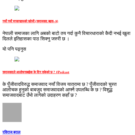
नयाँ नयाँ भगवान्‌हरूकाे खोजी (समाजवाद बहस–४)
नेपाली समाजका लागि अबको बाटो तय गर्दा कुनै विचारधाराको कैदी नभई खुला
दिलले इतिहासका पाठ सिक्‍नु जरुरी छ ।
यो पनि पढ्नुस
समाजवादले आलोचनाबाहेक के दिन सकेको छ ? #Podcast
के पुँजीवादविरुद्ध समाजवाद नयाँ विजय यात्रामा छ ? पुँजीवादको चुस्त
आलोचक हुनुको बाबजुद समाजवादको आफ्नै उपलब्धि के छ ? विशुद्ध
समाजवादबाट उँभो लागेको उदाहरण कहाँ छ ?
रविराज बराल