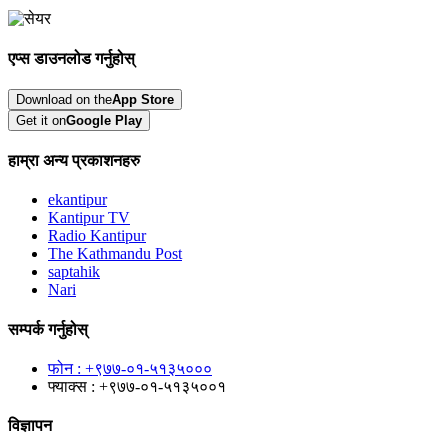
एप्स डाउनलोड गर्नुहोस्
Download on the
App Store
Get it on
Google Play
हाम्रा अन्य प्रकाशनहरु
ekantipur
Kantipur TV
Radio Kantipur
The Kathmandu Post
saptahik
Nari
सम्पर्क गर्नुहोस्
फोन : +९७७-०१-५१३५०००
फ्याक्स : +९७७-०१-५१३५००१
विज्ञापन