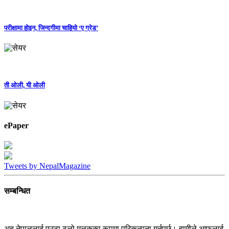
परीक्षामा होइन, जिन्दगीमा चाहियो ‘ए ग्रेड’
ती ओली, यी ओली
ePaper
Tweets by NepalMagazine
सम्बन्धित
अब नेपाललाई एउटा ठूलो मुलुकका रूपमा परिकल्पना गर्नुपर्छ। हामीले आफूलाई