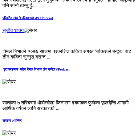
पनि सानो ठान्नु हुँ...
परिवर्तित सोच नै परिवर्तनको जग #Podcast
सुजीव शाक्य
विमल निभाको २०७६ सालमा प्रकाशित कविता संग्रह 'जोकरको बन्दुक' बाट
तीन कविता सुन्नुस् बसन्त ...
'छुत ब्राह्‍मण' सहित विमल निभाका तीन कविता #Podcast
साताका ७ तस्बिरमा धोवीखोला किनारमा ढकमक्क फुलेका फूलदेखि आगामी
आर्थिक वर्षका लागि सरकारको ...
साताका ७ तस्बिर