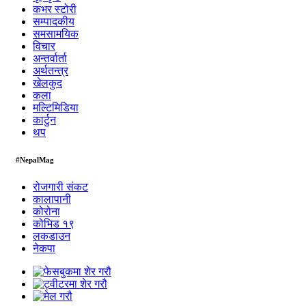
कभर स्टोरी
सम्पादकीय
समसामयिक
विचार
अन्तर्वार्ता
अर्थतन्त्र
खेलकुद
कला
मल्टिमिडिया
कार्टुन
थप
#NepalMag
रोजगारी संकट
कालापानी
कोरोना
कोभिड १९
लकडाउन
नेकपा