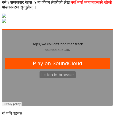
बने ? समाजवाद बहस–४ मा जीवन क्षेत्रीको लेख
नयाँ नयाँ भगवान्‌हरूकाे खोजी
पोडकास्टमा सुन्नुहोस् ।
यो पनि पढ्नुस