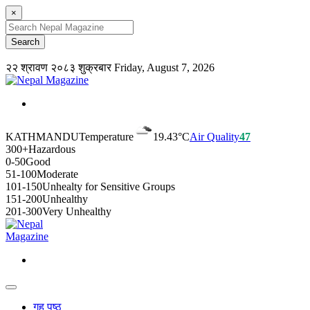
×
२२ श्रावण २०८३ शुक्रबार
Friday, August 7, 2026
KATHMANDU
Temperature
19.43°C
Air Quality
47
300+
Hazardous
0-50
Good
51-100
Moderate
101-150
Unhealty for Sensitive Groups
151-200
Unhealthy
201-300
Very Unhealthy
गृह पृष्ठ