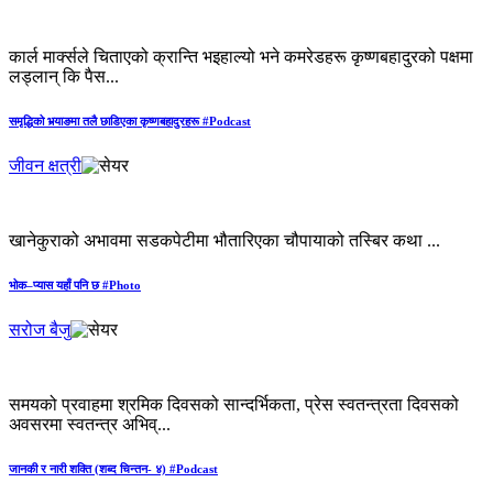
कार्ल मार्क्सले चिताएको क्रान्ति भइहाल्यो भने कमरेडहरू कृष्णबहादुरको पक्षमा
लड्लान् कि पैस...
समृद्धिको भर्‍याङमा तलै छाडिएका कृष्णबहादुरहरू #Podcast
जीवन क्षत्री
खानेकुराको अभावमा सडकपेटीमा भौतारिएका चौपायाको तस्बिर कथा ...
भोक–प्यास यहाँ पनि छ #Photo
सरोज बैजु
समयको प्रवाहमा श्रमिक दिवसको सान्दर्भिकता, प्रेस स्वतन्त्रता दिवसको
अवसरमा स्वतन्त्र अभिव्...
जानकी र नारी शक्ति (शब्द चिन्तन- ४) #Podcast