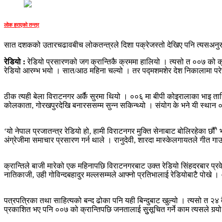
लोक हराएको तन्त्र
सात दशकको उतारचढावबीच लोकतन्त्रले दिशा पक्रेजस्तो देखिए पनि त्यसअनुरुप स
रेडियो :
रेडियो प्रसारणको जग क्रान्तिकै क्रममा हालियो । त्यसो त ००७ को क्र
रेडियो आरम्भ भयो । सात/आठ महिना चल्यो । तर पद्मशमशेर देश निकालामा परेसँ
ठीक त्यही बेला विराटनगर अर्कै सुरमा थियो । ००६ मा बीपी कोइरालाका भाइ तार
कोलकाता, गोरखपुरदेखि बनारससम्म सुन्न सकिन्थ्यो । संयोग के भने यी स्थान ०
‘यो नेपाल प्रजातन्त्र रेडियो हो, हामी विराटनगर मुक्ति सेनाबाट बोलिरहेका छौँ’ 
अंग्रेजीमा समाचार प्रसारण गर्न थाले । रानुदेवी, शारदा मास्केलगायतले गीत 
क्रान्तिले बाजी मारेको एक महिनापछि विराटनगरबाट उक्त रेडियो सिंहदरबार प्रव
नातिकाजी, उही गोविन्दबहादुर मल्लसम्मले आफ्नो प्रतिभालाई रेडियोबाटै पोखे 
पत्रपत्रिका तथा साहित्यको बन्द ढोका पनि यही बिन्दुबाट खुल्यो । त्यसो त 
प्रकाशित भए पनि ००७ को क्रान्तिपछि जनतालाई सुुसूचित गर्ने काम त्यसले गर्‍य