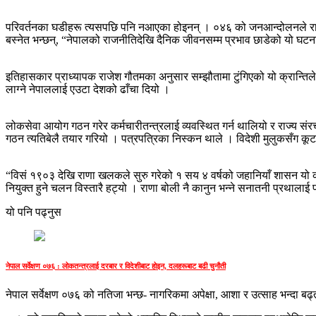
परिवर्तनका घडीहरू त्यसपछि पनि नआएका होइनन् । ०४६ को जनआन्दोलनले राजाल
बस्नेत भन्छन्, “नेपालको राजनीतिदेखि दैनिक जीवनसम्म प्रभाव छाडेको यो घट
इतिहासकार प्राध्यापक राजेश गौतमका अनुसार सम्झौतामा टुंगिएको यो क्रान्ति
लाग्ने नेपाललाई एउटा देशको ढाँचा दियो ।
लोकसेवा आयोग गठन गरेर कर्मचारीतन्त्रलाई व्यवस्थित गर्न थालियो र राज्य संर
गठन त्यतिबेलै तयार गरियो । पत्रपत्रिका निस्कन थाले । विदेशी मुलुकसँग कू
“विसं १९०३ देखि राणा खलकले सुरु गरेको १ सय ४ वर्षको जहानियाँ शासन यो क्रा
नियुक्त हुने चलन विस्तारै हट्यो । राणा बोली नै कानुन भन्ने सनातनी प्रथालाई
यो पनि पढ्नुस
नेपाल सर्वेक्षण ०७६ : लोकतन्त्रलाई दरबार र विदेशीबाट होइन, दलहरूबाट बढी चुनौती
नेपाल सर्वेक्षण ०७६ को नतिजा भन्छ- नागरिकमा अपेक्षा, आशा र उत्साह भन्दा बढ्