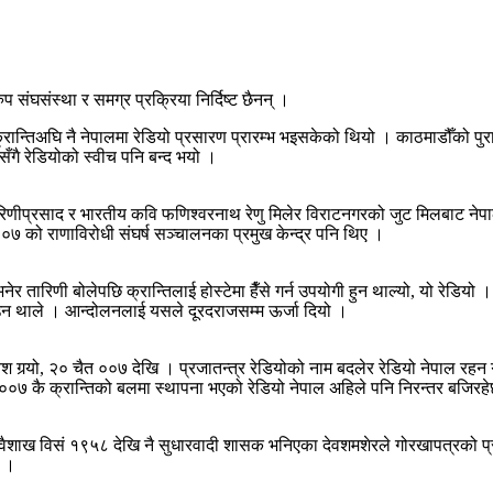
ंघसंस्था र समग्र प्रक्रिया निर्दिष्ट छैनन् ।
ान्तिअघि नै नेपालमा रेडियो प्रसारण प्रारम्भ भइसकेको थियो । काठमाडौँको पुर
गै रेडियोको स्वीच पनि बन्द भयो ।
िणीप्रसाद र भारतीय कवि फणिश्वरनाथ रेणु मिलेर विराटनगरको जुट मिलबाट नेपाल 
०७ को राणाविरोधी संघर्ष सञ्चालनका प्रमुख केन्द्र पनि थिए ।
भनेर तारिणी बोलेपछि क्रान्तिलाई होस्टेमा हैँसे गर्न उपयोगी हुन थाल्यो, यो रेडियो
गाउन थाले । आन्दोलनलाई यसले दूरदराजसम्म ऊर्जा दियो ।
ेश गर्‍यो, २० चैत ००७ देखि । प्रजातन्त्र रेडियोको नाम बदलेर रेडियो नेपाल रह
। ००७ कै क्रान्तिको बलमा स्थापना भएको रेडियो नेपाल अहिले पनि निरन्तर बजिरह
२४ वैशाख विसं १९५८ देखि नै सुधारवादी शासक भनिएका देवशमशेरले गोरखापत्रको प
ो ।