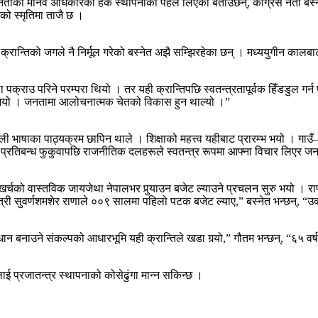
जनताको मानव अधिकारको हक स्थापनाको पहल लिएको बताउँछन्, कांग्रेस नेता बस्न
को स्मृतिमा ताजै छ ।
्रान्तिको जगले नै निर्मूल गरेको बस्नेत अझै सम्झिरहेका छन् । मध्ययुगीन कालबाट 
्राउ परिने परम्परा थियो । तर यही क्रान्तिपछि स्वतन्त्रतापूर्वक हिँडडुल गर्न पाइन
्किँदै गयो । जनतामा आलोचनात्मक चेतको विकास हुन थाल्यो ।”
पाली भाषाका पाठ्यक्रम छापिन थाले । शिक्षाको महत्त्व यहीबाट प्रारम्भ भयो । गाउ
। प्रतिबन्ध फुकुवापछि राजनीतिक दलहरूले स्वतन्त्र रूपमा आफ्ना विचार लिएर 
्चको वास्तविक जायजेथा नेपालभर पुर्‍याउन बजेट ल्याउने प्रचलन सुरु भयो । राणा 
्त्री सुवर्णशमशेर राणाले ००९ सालमा पहिलो पटक बजेट ल्याए,” बस्नेत भन्छन्, “
 बनाउने संकल्पको आधारभूमि यही क्रान्तिले खडा गर्‍यो,” गौतम भन्छन्, “६५ वर
प्रजातन्त्र स्थापनाको कोसेढुंगा मान्न सकिन्छ ।