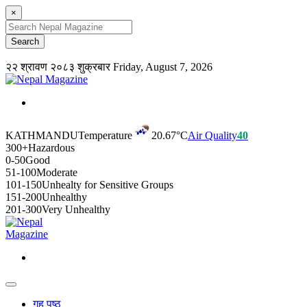
×
२२ श्रावण २०८३ शुक्रबार
Friday, August 7, 2026
KATHMANDU
Temperature
20.67°C
Air Quality
40
300+
Hazardous
0-50
Good
51-100
Moderate
101-150
Unhealty for Sensitive Groups
151-200
Unhealthy
201-300
Very Unhealthy
गृह पृष्ठ