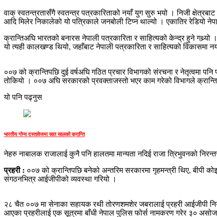
वाक् स्वतन्त्रतासँगै स्वतन्त्र पत्रकारिताको नयाँ युग सुरु भयो । निजी क्षेत्
आदि मिलेर निकालेको यो पत्रिकाले जनबोली टिप्न थाल्यो । एकातिर रेडियो नेपा
क्रान्तिअघि भारतको बनारस नेपाली पत्रकारिता र साहित्यको केन्द्र हुने गथ्
यो त्यही कालखण्ड थियो, जहाँबाट नेपाली पत्रकारिता र साहित्यको विकासमा नय
००७ को क्रान्तिपछि दुई वर्षअघि गठित प्रचार विभागको संरचना र नेतृत्वमा पनि 
तोकियो । ००७ अघि सरकारको प्रवक्ताजस्तो भएर काम गरेको विभागले क्रान्ति
यो पनि पढ्नुस
भारतीय गोप्य दस्तावेजमा सात सालको क्रान्ति
नेहरु नाबालक राजालाई कुनै पनि हालतमा मान्यता नदिई राजा त्रिभुवनको निरन्तरताक
प्रहरी :
००७ को क्रान्तिपछि बनेको अन्तरिम सरकारमा गृहमन्त्री थिए, बीपी को
संगठनभित्र आईजीपीको व्यवस्था गरियो ।
२८ चैत ००७ मा सेनाका सहायक रथी तोरणशमशेर जबरालाई प्रहरी आईजीपी नियुक्त
आएका प्रहरीलाई एक सूत्रमा बाँधी नेपाल पुलिस फोर्स नामकरण गरेर ३० असोज 