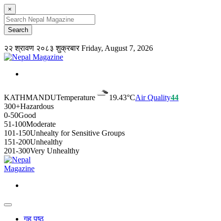
×
२२ श्रावण २०८३ शुक्रबार
Friday, August 7, 2026
KATHMANDU
Temperature
19.43°C
Air Quality
44
300+
Hazardous
0-50
Good
51-100
Moderate
101-150
Unhealty for Sensitive Groups
151-200
Unhealthy
201-300
Very Unhealthy
गृह पृष्ठ