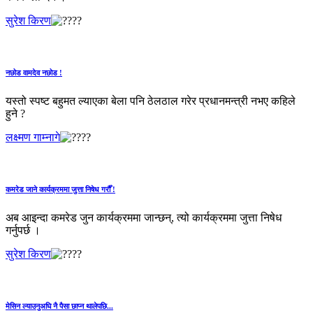
सुरेश किरण
नछोड वामदेव नछोड !
यस्तो स्पष्ट बहुमत ल्याएका बेला पनि ठेलठाल गरेर प्रधानमन्त्री नभए कहिले
हुने ?
लक्ष्मण गाम्नागे
कमरेड जाने कार्यक्रममा जुत्ता निषेध गरौँ !
अब आइन्दा कमरेड जुन कार्यक्रममा जान्छन्, त्यो कार्यक्रममा जुत्ता निषेध
गर्नुपर्छ ।
सुरेश किरण
मेसिन ल्याउनुअघि नै पैसा छाप्‍न थालेपछि...