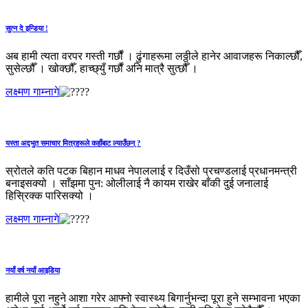
सुत्‍न दे इन्डिया !
अब हामी त्यता वरपर गस्ती गर्छौं । ढुंगाहरूमा लठ्ठीले हानेर आवाजहरू निकाल्छौँ,
सुसेल्छौँ । खोक्छौँ, हाच्छ्युँ गर्छौं अनि मात्रै सुत्छौँ ।
लक्ष्मण गाम्नागे
यस्ता अद्‍भुत समाचार मित्रहरूले कहाँबाट ल्याउँछन् ?
स्रोतले कति पटक बिहान माधव नेपाललाई र दिउँसो प्रचण्डलाई प्रधानमन्त्री
बनाइसक्यो । साँझमा पुन: ओलीलाई नै कायम राखेर बाँकी दुई जनालाई
हिस्रिक्क पारिसक्यो ।
लक्ष्मण गाम्नागे
नयाँ वर्ष नयाँ आइडिया
हामीले पूरा नहुने आशा गरेर आफ्नो स्वास्थ्य बिगार्नुभन्दा पूरा हुने सम्भावना भएका