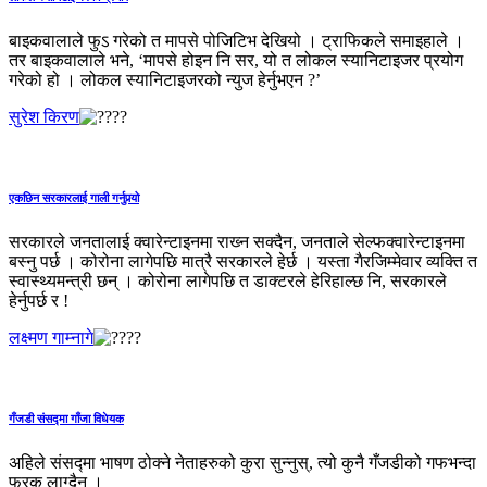
बाइकवालाले फुऽ गरेको त मापसे पोजिटिभ देखियो । ट्राफिकले समाइहाले ।
तर बाइकवालाले भने, ‘मापसे होइन नि सर, यो त लोकल स्यानिटाइजर प्रयोग
गरेको हो । लोकल स्यानिटाइजरको न्युज हेर्नुभएन ?’
सुरेश किरण
एकछिन सरकारलाई गाली गर्नुपर्‍यो
सरकारले जनतालाई क्‍वारेन्टाइनमा राख्‍न सक्दैन, जनताले सेल्फक्वारेन्टाइनमा
बस्‍नु पर्छ । कोरोना लागेपछि मात्रै सरकारले हेर्छ । यस्ता गैरजिम्मेवार व्यक्ति त
स्वास्थ्यमन्त्री छन् । कोरोना लागेपछि त डाक्टरले हेरिहाल्छ नि, सरकारले
हेर्नुपर्छ र !
लक्ष्मण गाम्नागे
गँजडी संसद्‍मा गाँजा विधेयक
अहिले संसद्‍मा भाषण ठोक्‍ने नेताहरुको कुरा सुन्‍नुस्, त्यो कुनै गँजडीको गफभन्दा
फरक लाग्दैन ।