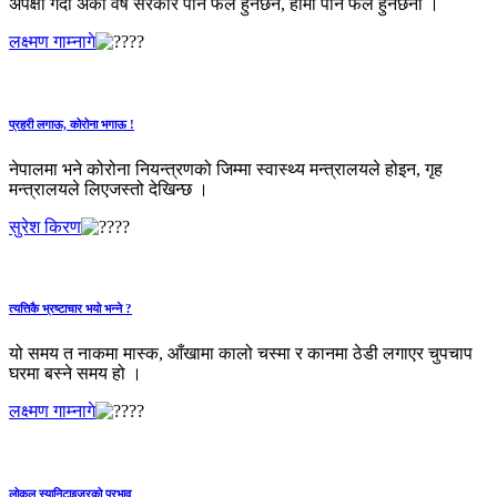
अपेक्षा गर्दा अर्को वर्ष सरकार पनि फेल हुनेछैन, हामी पनि फेल हुनेछैनौँ ।
लक्ष्मण गाम्नागे
प्रहरी लगाऊ, कोरोना भगाऊ !
नेपालमा भने कोरोना नियन्त्रणको जिम्मा स्वास्थ्य मन्त्रालयले होइन, गृह
मन्त्रालयले लिएजस्तो देखिन्छ ।
सुरेश किरण
त्यत्तिकै भ्रष्टाचार भयो भन्‍ने ?
यो समय त नाकमा मास्क, आँखामा कालो चस्मा र कानमा ठेडी लगाएर चुपचाप
घरमा बस्‍ने समय हो ।
लक्ष्मण गाम्नागे
लोकल स्यानिटाइजरको प्रभाव