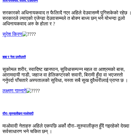
अधिनायकवाद फैलिँदै देउवासम्मै
सरकारको अधिनायकवाद त फैलिादै गएर अहिले देउवासम्मै पुगिसकेको रहेछ ।
सरकारले ल्याएको एजेन्डा देउवासम्मले त बोक्न बाध्य छन् भने योभन्दा ठूलो
अधिनायकवाद अरु के होला र ?
सुरेश किरण
बाबा र नेता उस्तैउस्तै
सुकोमल शरीर, स्वादिष्ट खानपान, सुविधासम्पन्न महल वा आश्रमको बास,
आरामदायी गाडी, जहाज वा हेलिकप्टरको सवारी, बिरामी हुँदा वा भएजस्तो
गर्नुपर्दा पाँचतारे अस्पतालको सुविधा, यस्ता सबै सुख दुवैथरीलाई प्राप्त छ ।
लक्ष्मण गाम्नागे
दौरा–सुरुवालीकृत माओवादी
माओवादी नेताहरु अहिले एकपछि अर्को दौरा–सुरुवालीकृत हुँदै गइरहेको देख्दा
सर्वसाधारण भने चकित छन् ।