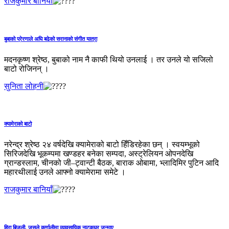
राजकुमार बानियाँ
बुबाको प्रेरणाले अघि बढेको सरानाको संगीत यात्रा
मदनकृष्ण श्रेष्ठ, बुबाको नाम नै काफी थियो उनलाई । तर उनले यो सजिलो
बाटो रोजिनन् ।
सुनिता लोहनी
क्यामेराको बाटो
नरेन्द्र श्रेष्ठ २४ वर्षदेखि क्यामेराको बाटो हिँडिरहेका छन् । स्वयम्भूको
सिरिजदेखि भूकम्पमा खण्डहर बनेका सम्पदा, अस्ट्रेलियन ओपनदेखि
ग्रान्डस्लाम, चीनको जी–ट्‍वान्टी बैठक, बाराक ओबामा, भ्लादिमिर पुटिन आदि
महारथीलाई उनले आफ्नो क्यामेरामा समेटे ।
राजकुमार बानियाँ
हिरा बिजुली, जसले कर्णालीमा व्यावसायिक नाटकघर जन्माए