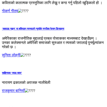
कविताको कलात्मक प्रस्तुतिका लागि लेख्नु र कन्ठ गर्नु पहिलो खुड्किलो हो ।
गोकर्ण गौतम
‘क्लाउड नाइन’ मा बसिरहन नरुचाउने न्युयोर्क नगरीका फेसन डिजाइनर
अमेरिकाका राजनीतिक मुद्दालाई प्रबल पोसाकका माध्यमबाट देखाउँछन् ।
उनका कलेक्सनले अमेरिकी समाजको सुरुआत र त्यसको जरालाई पुनर्मूल्यांकन
गरेको छ ।
सुनिता लोहनी
साहित्यका ‘ब्याड ब्वाय’
नारायण ढकालको अराजक नालीबेली
राजकुमार बानियाँ