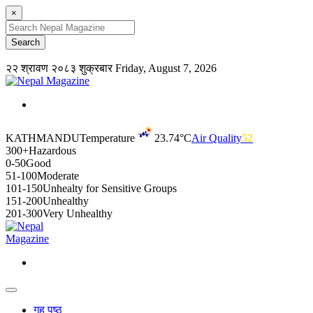
×
२२ श्रावण २०८३ शुक्रबार
Friday, August 7, 2026
KATHMANDU
Temperature
23.74°C
Air Quality
52
300+
Hazardous
0-50
Good
51-100
Moderate
101-150
Unhealty for Sensitive Groups
151-200
Unhealthy
201-300
Very Unhealthy
गृह पृष्ठ