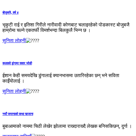
बोजुबजै, वर्ष ४
भृकुटी राई र इतिशा गिरीले नारीवादी कोणबाट चलाइरहेको पोडकास्ट बोजुबजै
हाम्रोमा चल्ने एकतर्फी विमर्शभन्दा बिलकुलै भिन्न छ ।
सुनिता लोहनी
कलाको डुंगामा सवार जोडी
ईशान केही समयदेखि डुंगालाई क्यानभासमा उतारिरहेका छन् भने सविता
काइँयोलाई ।
सुनिता लोहनी
नयाँ जमानाको कथा खजाना
बुबाआमाको नाममा चिठी लेखेर झोलामा राख्दाराख्दै लेखक बनिसकिछन्, दुर्गा ।